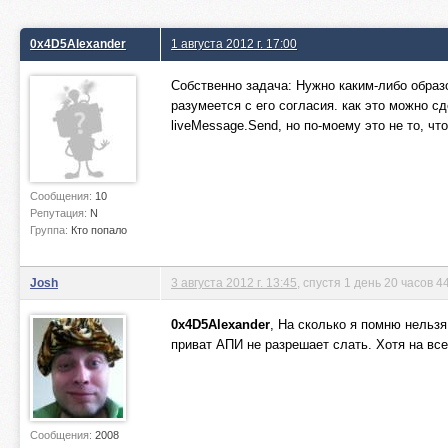
0x4D5Alexander
1 августа 2012 г. 17:00
Собственно задача: Нужно каким-либо образ
разумеется с его согласия. как это можно с
liveMessage.Send, но по-моему это не то, чт
Сообщения:
10
Репутация:
N
Группа:
Кто попало
Josh
3 августа 2012 г. 13:45
, спустя 1 день 20 часов 
0x4D5Alexander
, На сколько я помню нельзя
приват АПИ не разрешает слать. Хотя на вс
Сообщения:
2008