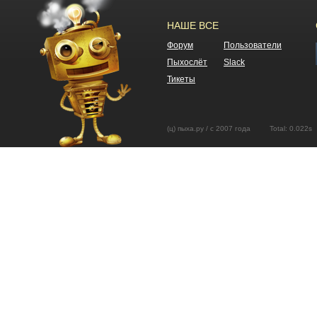
НАШЕ ВСЕ
Форум
Пользователи
Пыхослёт
Slack
Тикеты
(ц) пыха.ру / с 2007 года Total: 0.02