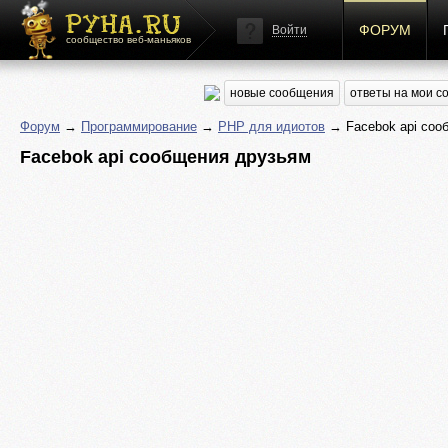
ФОРУМ
Войти
сообщество веб-маньяков
новые сообщения
ответы на мои 
Форум
→
Программирование
→
PHP для идиотов
→ Facebok api соо
Facebok api сообщения друзьям