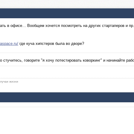
тать в офисе… Вообщем хочется посмотреть на других стартаперов и пр.,
naspace.ru/
где куча хипстеров была во дворе?
о стучитесь, говорите "я хочу потестировать коворкинг" и начинайте раб
 случаи жизни