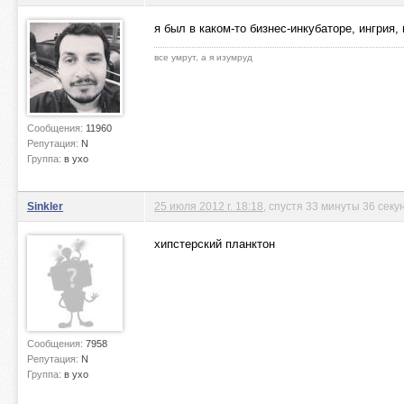
я был в каком-то бизнес-инкубаторе, ингри
все умрут, а я изумруд
Сообщения:
11960
Репутация:
N
Группа:
в ухо
Sinkler
25 июля 2012 г. 18:18
, спустя 33 минуты 36 секу
хипстерский планктон
Сообщения:
7958
Репутация:
N
Группа:
в ухо