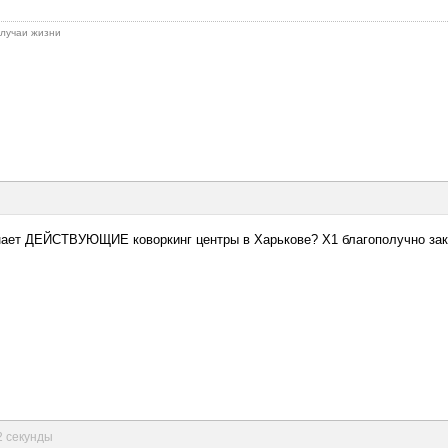
 случаи жизни
нает ДЕЙСТВУЮЩИЕ коворкинг центры в Харькове? X1 благополучно закры
42 секунды