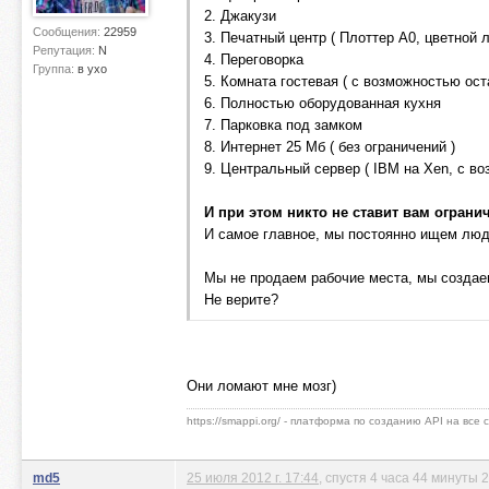
2. Джакузи
Сообщения:
22959
3. Печатный центр ( Плоттер А0, цветной л
Репутация:
N
4. Переговорка
Группа:
в ухо
5. Комната гостевая ( с возможностью ост
6. Полностью оборудованная кухня
7. Парковка под замком
8. Интернет 25 Мб ( без ограничений )
9. Центральный сервер ( IBM на Xen, с 
И при этом никто не ставит вам ограни
И самое главное, мы постоянно ищем люде
Мы не продаем рабочие места, мы созда
Не верите?
Они ломают мне мозг)
https://smappi.org/ - платформа по созданию API на все
md5
25 июля 2012 г. 17:44
, спустя 4 часа 44 минуты 