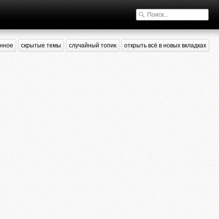
нное
скрытые темы
случайный топик
открыть всё в новых вкладках