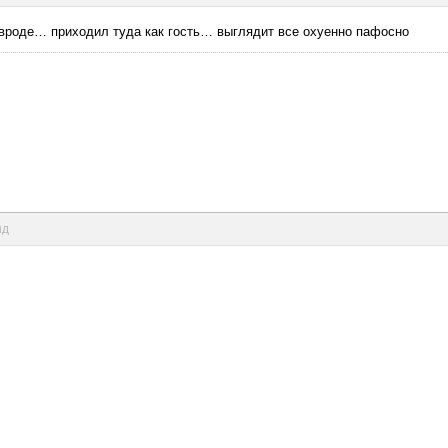
я, вроде… приходил туда как гость… выглядит все охуенно пафосно
нд