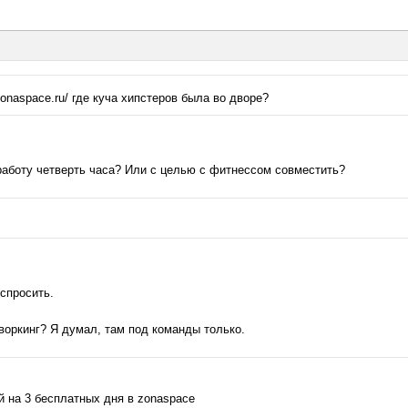
zonaspace.ru/ где куча хипстеров была во дворе?
работу четверть часа? Или с целью с фитнессом совместить?
спросить.
оворкинг? Я думал, там под команды только.
й на 3 бесплатных дня в zonaspace