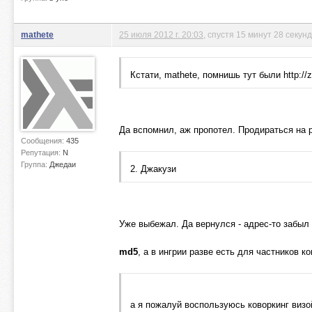
mathete
25 июля 2012 г. 20:03
, спустя 15 минут 28 секунд
Кстати, mathete, помнишь тут были http://
Да вспомнил, аж пропотел. Продираться на 
Сообщения:
435
Репутация:
N
Группа:
Джедаи
2. Джакузи
Уже выбежал. Да вернулся - адрес-то забыл 
md5
, а в ингрии разве есть для частников к
а я пожалуй воспользуюсь коворкинг визо