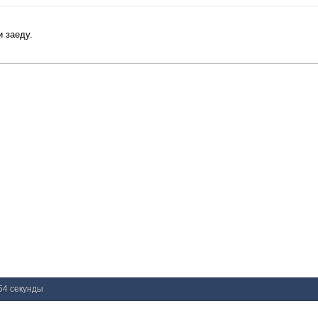
и заеду.
 54 секунды