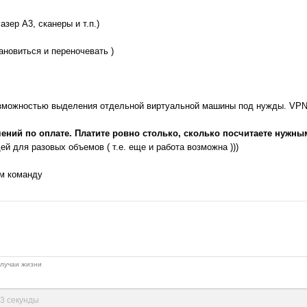
азер А3, сканеры и т.п.)
ановиться и переночевать )
возможностью выделения отдельной виртуальной машины под нужды. VPN 
чений по оплате. Платите ровно столько, сколько посчитаете нужны
й для разовых объемов ( т.е. еще и работа возможна )))
ем команду
 случаи жизни
23 секунды