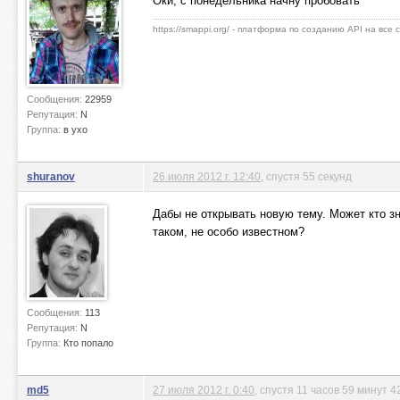
Оки, с понедельника начну пробовать
https://smappi.org/ - платформа по созданию API на все
Сообщения:
22959
Репутация:
N
Группа:
в ухо
shuranov
26 июля 2012 г. 12:40
, спустя 55 секунд
Дабы не открывать новую тему. Может кто з
таком, не особо известном?
Сообщения:
113
Репутация:
N
Группа:
Кто попало
md5
27 июля 2012 г. 0:40
, спустя 11 часов 59 минут 