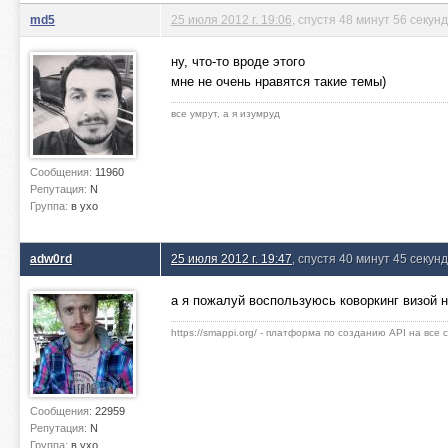
md5
25 июля 2012 г. 19:06
, спустя 48 минут 56 секунд
ну, что-то вроде этого
мне не очень нравятся такие темы)
все умрут, а я изумруд
Сообщения:
11960
Репутация:
N
Группа:
в ухо
adw0rd
25 июля 2012 г. 19:47
, спустя 40 минут 45 секунд
а я пожалуй воспользуюсь коворкинг визой 
https://smappi.org/ - платформа по созданию API на все
Сообщения:
22959
Репутация:
N
Группа:
в ухо