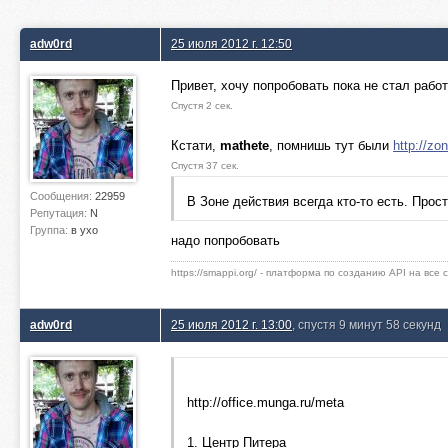
adw0rd
25 июля 2012 г. 12:50
Привет, хочу попробовать пока не стал рабо
Спустя 2 сек.
Кстати,
mathete
, помнишь тут были
http://zo
Спустя 37 сек.
Сообщения:
22959
В Зоне действия всегда кто-то есть. Прост
Репутация:
N
Группа:
в ухо
надо попробовать
https://smappi.org/ - платформа по созданию API на все
adw0rd
25 июля 2012 г. 13:00
, спустя 9 минут 58 секунд
http://office.munga.ru/meta
1. Центр Питера