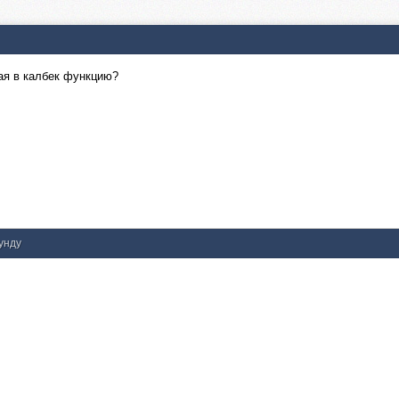
ая в калбек функцию?
кунду