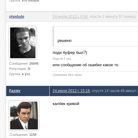
Группа:
Кто попало
phpdude
24 июля 2012 г. 0:30
, спустя 1 минуту 37 секунд
решено
поди буфер был?)
Спустя 7 сек.
Сообщения:
26646
или сообщение об ошибке какое то
Репутация:
N
Группа:
в ухо
Сапожник без сапог
Faster
24 июля 2012 г. 15:16
, спустя 14 часов 46 минут 
калбек кривой
Сообщения:
1159