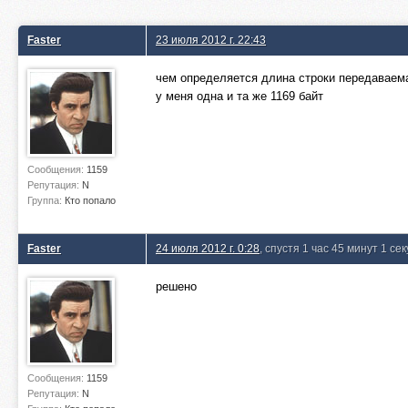
Faster
23 июля 2012 г. 22:43
чем определяется длина строки передаваем
у меня одна и та же 1169 байт
Сообщения:
1159
Репутация:
N
Группа:
Кто попало
Faster
24 июля 2012 г. 0:28
, спустя 1 час 45 минут 1 се
решено
Сообщения:
1159
Репутация:
N