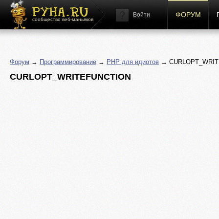
ФОРУМ
Войти
сообщество веб-маньяков
Форум
→
Программирование
→
PHP для идиотов
→ CURLOPT_WRIT
CURLOPT_WRITEFUNCTION