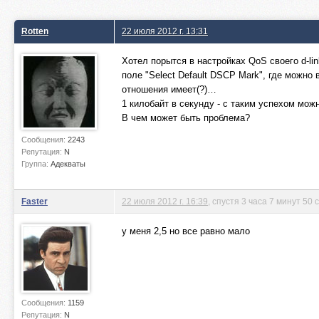
Rotten
22 июля 2012 г. 13:31
Хотел порытся в настройках QoS своего d-li
поле "Select Default DSCP Mark", где можно
отношения имеет(?)…
1 килобайт в секунду - с таким успехом мо
В чем может быть проблема?
Сообщения:
2243
Репутация:
N
Группа:
Адекваты
Faster
22 июля 2012 г. 16:39
, спустя 3 часа 7 минут 50 
у меня 2,5 но все равно мало
Сообщения:
1159
Репутация:
N