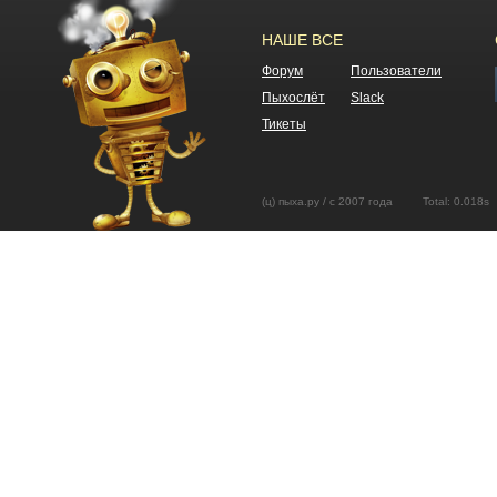
НАШЕ ВСЕ
Форум
Пользователи
Пыхослёт
Slack
Тикеты
(ц) пыха.ру / с 2007 года Total: 0.01