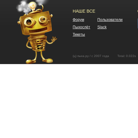
НАШЕ ВСЕ
Форум
Пользователи
Пыхослёт
Slack
Тикеты
(ц) пыха.ру / с 2007 года Total: 0.02