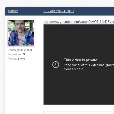
adw0rd
21 июля 2012 г. 20:37
http://www.youtube.com/watch?v=O7Ui4oDEvdo
Сообщения:
22959
Репутация:
N
Группа:
в ухо