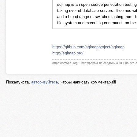
sqlmap is an open source penetration testing
taking over of database servers. It comes wit
and a broad range of switches lasting from da
file system and executing commands on the 
https://github.com/sqlmapproject/sqlmap
http://sqlmap.org/
https://smappi.org/ - платформа по созданию API на все
Пожалуйста,
авторизуйтесь
, чтобы написать комментарий!