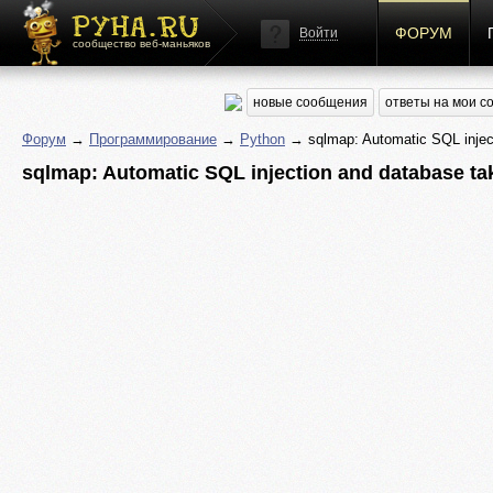
ФОРУМ
Войти
сообщество веб-маньяков
новые сообщения
ответы на мои 
Форум
→
Программирование
→
Python
→ sqlmap: Automatic SQL inject
sqlmap: Automatic SQL injection and database ta