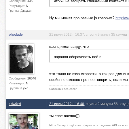
чтобы не засирать глобальный контекст и 
Сообщения:
435
Репутация:
N
Группа:
Джедаи
Ну мы может про разные js говорим?
http://
phpdude
21 июля 2012 г. 16:37
, спустя 9 минут 35 секунд
васяц имел ввиду, что
параноя оборачивать всё в
это точно не изза скорости, а как раз для 
Сообщения:
26646
особенно смешно про нее говорить, если мы юз
Репутация:
N
Группа:
в ухо
Сапожник без сапог
adw0rd
21 июля 2012 г. 16:40
, спустя 2 минуты 56 секун
ты спас васяца)))
https://smappi.org/ - платформа по созданию API на все