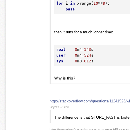
for
 i 
in
 xrange(
10
**
8
):

pass
then it runs for a much longer time:
real
0
m4
.543
user
0
m4
.524
sys
0
m0
.012
Why is this?
http://stackoverflow.com/questions/11241523/wh
Спустя 23 сек.
The difference is that STORE_FAST is faster (
https://smappi.org/ - платформа по созданию API на все