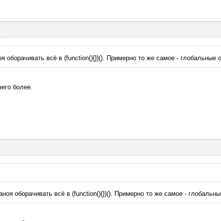
д
оя оборачивать всё в (function(){})(). Примерно то же самое - глобальны
чего более.
аноя оборачивать всё в (function(){})(). Примерно то же самое - глобал