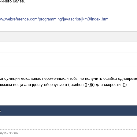
ничего более.
www.webreference.com/programming/javascript/jkm3/index.html
инкапсуляции локальных переменных. чтобы не получить ошибки одноврем
аем вещи аля jqeury обернутые в (fucntion () {})() для скорости :)))
д
 случаи жизни