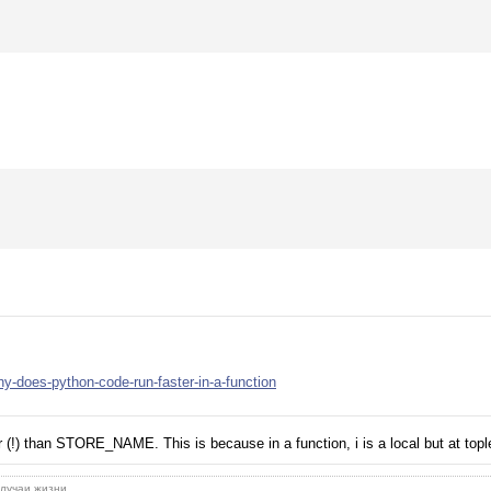
y-does-python-code-run-faster-in-a-function
!) than STORE_NAME. This is because in a function, i is a local but at toplev
 случаи жизни