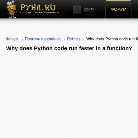
ФОРУМ
Войти
сообщество веб-маньяков
Форум
→
Программирование
→
Python
→ Why does Python code run fas
Why does Python code run faster in a function?