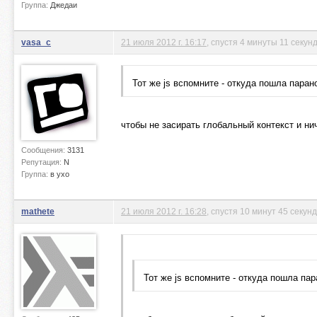
Группа:
Джедаи
vasa_c
21 июля 2012 г. 16:17
, спустя 4 минуты 11 секун
Тот же js вспомните - откуда пошла паран
чтобы не засирать глобальный контекст и ни
Сообщения:
3131
Репутация:
N
Группа:
в ухо
mathete
21 июля 2012 г. 16:28
, спустя 10 минут 45 секунд
Тот же js вспомните - откуда пошла пар