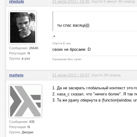
phpdude
21 июля 2012 г. 16:46
, спустя 5 минут 46 секунд
ты спас васяца)))
:*
Спустя 8 сек.
Сообщения:
26646
своих не бросаем :D
Репутация:
N
Группа:
в ухо
Сапожник без сапог
mathete
21 июля 2012 г. 16:47
, спустя 38 секунд
1. Да не засирать глобальный контекст это-т
2. vasa_c сказал, что "ничего более". Я так 
3. Та же jquery обернута в (function(window, 
Сообщения:
435
Репутация:
N
Группа:
Джедаи