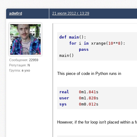
adw0rd
21 июля 2012 г. 13:29
def
main
()
:
for
 i 
in
 xrange(
10
**
8
):

pass
Сообщения:
22959
Репутация:
N
Группа:
в ухо
This piece of code in Python runs in
real
0
m1
.841
user
0
m1
.828
sys
0
m0
.012
However, if the for loop isn't placed within a f