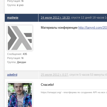
Репутация:
N
Группа:
в ухо
mathete
24 июля 2012 г. 18:33
, спустя 12 дней 18 часов 
Материалы конференции
http://lanyrd.com/20
Сообщения:
435
Репутация:
N
Группа:
Джедаи
adw0rd
25 июля 2012 г. 0:27
, спустя 5 часов 53 минуты 
Спасибо!
https://smappi.org/ - платформа по созданию API на все