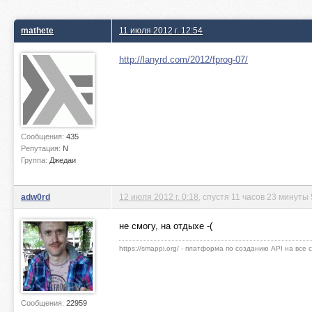
mathete
11 июля 2012 г. 12:54
http://lanyrd.com/2012/fprog-07/
Сообщения:
435
Репутация:
N
Группа:
Джедаи
adw0rd
12 июля 2012 г. 0:18
, спустя 11 часов 23 минуты
не смогу, на отдыхе -(
https://smappi.org/ - платформа по созданию API на все
Сообщения:
22959