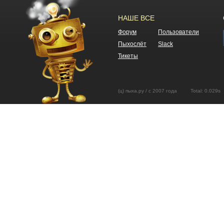
НАШЕ ВСЕ
Форум
Пользователи
Пыхослёт
Slack
Тикеты
(ц) пыха.ру / с 2007 года Total: 0.02