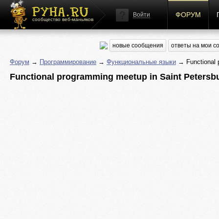
ФОРУМ
Войти
сообщество веб-маньяков
новые сообщения
ответы на мои 
Форум
→
Программирование
→
Функциональные языки
→ Functional p
Functional programming meetup in Saint Petersbu