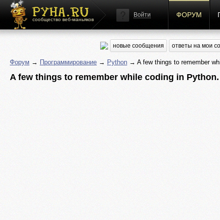
ФОРУМ
Войти
сообщество веб-маньяков
новые сообщения
ответы на мои 
Форум
→
Программирование
→
Python
→ A few things to remember whi
A few things to remember while coding in Python.