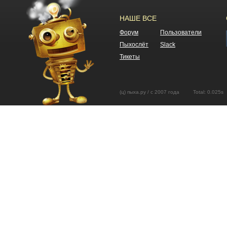
НАШЕ ВСЕ
Форум
Пользователи
Пыхослёт
Slack
Тикеты
(ц) пыха.ру / с 2007 года Total: 0.02