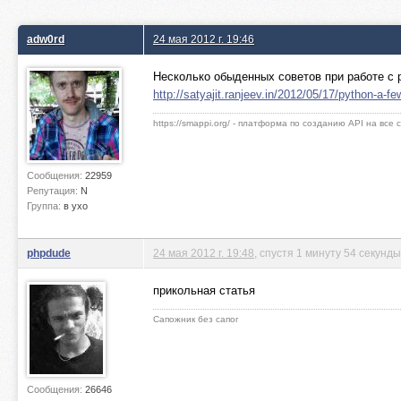
adw0rd
24 мая 2012 г. 19:46
Несколько обыденных советов при работе с p
http://satyajit.ranjeev.in/2012/05/17/python-a-f
https://smappi.org/ - платформа по созданию API на все
Сообщения:
22959
Репутация:
N
Группа:
в ухо
phpdude
24 мая 2012 г. 19:48
, спустя 1 минуту 54 секунды
прикольная статья
Сапожник без сапог
Сообщения:
26646