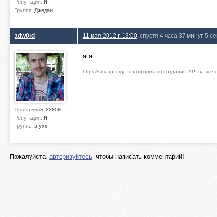
Репутация:
N
Группа:
Джедаи
adw0rd
11 мая 2012 г. 13:00
, спустя 4 часа 37 минут 5 с
ага
https://smappi.org/ - платформа по созданию API на все
Сообщения:
22959
Репутация:
N
Группа:
в ухо
Пожалуйста,
авторизуйтесь
, чтобы написать комментарий!