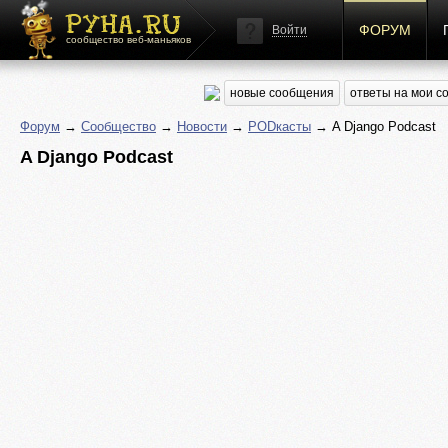
ФОРУМ
Войти
сообщество веб-маньяков
новые сообщения
ответы на мои 
Форум
→
Сообщество
→
Новости
→
PODкасты
→ A Django Podcast
A Django Podcast