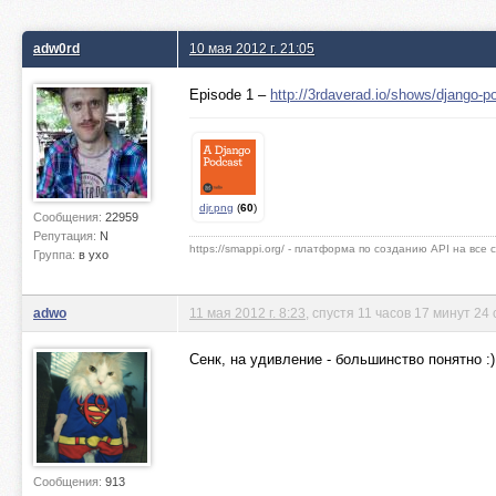
adw0rd
10 мая 2012 г. 21:05
Episode 1 –
http://3rdaverad.io/shows/django-p
djr.png
(
60
)
Сообщения:
22959
Репутация:
N
https://smappi.org/ - платформа по созданию API на все
Группа:
в ухо
adwo
11 мая 2012 г. 8:23
, спустя 11 часов 17 минут 24
Сенк, на удивление - большинство понятно :)
Сообщения:
913