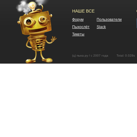
НАШЕ ВСЕ
Форум
Пользователи
Пыхослёт
Slack
Тикеты
(ц) пыха.ру / с 2007 года Total: 0.02