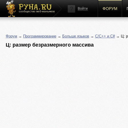
ФОРУМ
Войти
сообщество веб-маньяков
Форум
→
Программирование
→
Больше языков
→
C/C++ и C#
→ Ц: р
Ц: размер безразмерного массива