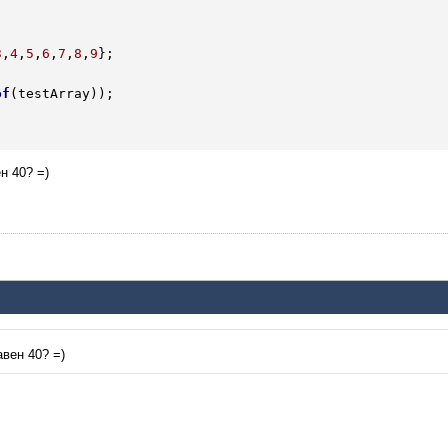
3
,
4
,
5
,
6
,
7
,
8
,
9
};

of
(testArray));

н 40? =)
вен 40? =)