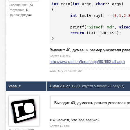
int
 main(
int
 argc, 
char
** argv)

Сообщения:
574
{

Репутация:
N
Группа:
Джедаи
int
 testArray[] = {
0
,
1
,
2
,
	printf(
"Sizeof: %d"
, 
size
return
 (EXIT_SUCCESS);

}
Выводит 40, думаешь размер указателя раве
Спустя 110 сек.
http://www.rsdn.ru/forum/cpp/807993.all.aspx
Work, buy, consume, die
vasa_c
1 мая 2012 г. 12:37
, спустя 5 минут 28 секунд
Выводит 40, думаешь размер указателя ра
я ж написл, что всё заебись
Спустя 12 сек.