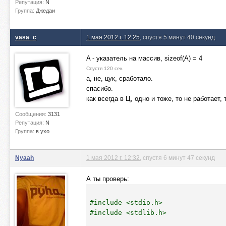
Репутация:
N
Группа:
Джедаи
vasa_c
1 мая 2012 г. 12:25
, спустя 5 минут 40 секунд
A - указатель на массив, sizeof(A) = 4
Спустя 120 сек.
а, не, цук, сработало.
спасибо.
как всегда в Ц, одно и тоже, то не работает, 
Сообщения:
3131
Репутация:
N
Группа:
в ухо
Nyaah
1 мая 2012 г. 12:32
, спустя 6 минут 47 секунд
А ты проверь:
#include <stdio.h>
#include <stdlib.h>