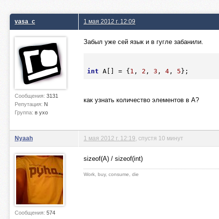
vasa_c
1 мая 2012 г. 12:09
Забыл уже сей язык и в гугле забанили.
int
 A[] = {
1
, 
2
, 
3
, 
4
, 
5
Сообщения:
3131
как узнать количество элементов в A?
Репутация:
N
Группа:
в ухо
Nyaah
1 мая 2012 г. 12:19
, спустя 10 минут
sizeof(A) / sizeof(int)
Work, buy, consume, die
Сообщения:
574