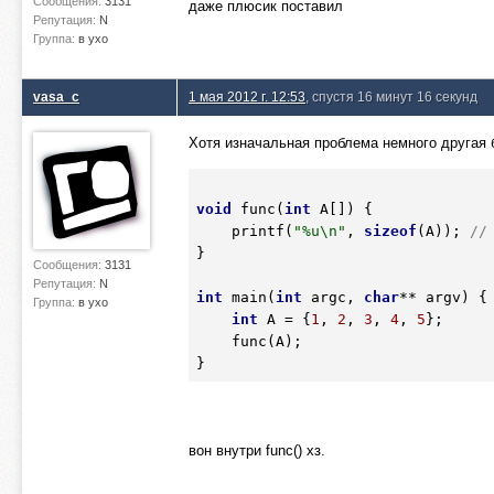
Сообщения:
3131
даже плюсик поставил
Репутация:
N
Группа:
в ухо
vasa_c
1 мая 2012 г. 12:53
, спустя 16 минут 16 секунд
Хотя изначальная проблема немного другая 
void
 func(
int
 A[]) {

    printf(
"%u\n"
, 
sizeof
(A)); 
//
}

Сообщения:
3131
Репутация:
N
int
 main(
int
 argc, 
char
** argv) { 
Группа:
в ухо
int
 A = {
1
, 
2
, 
3
, 
4
, 
5
};

    func(A);

вон внутри func() хз.