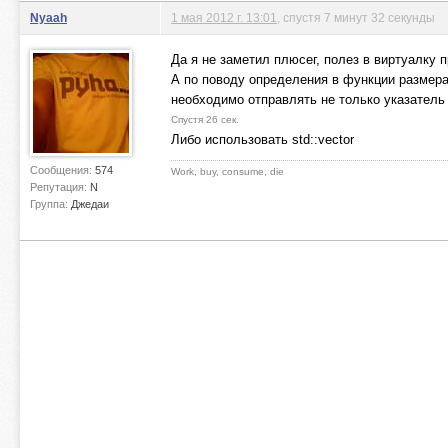
Nyaah
1 мая 2012 г. 13:01
, спустя 7 минут 32 секунды
Да я не заметил плюсег, полез в виртуалку п
А по поводу определения в функции размера
необходимо отправлять не только указатель 
Спустя 26 сек.
Либо использовать std::vector
Сообщения:
574
Work, buy, consume, die
Репутация:
N
Группа:
Джедаи