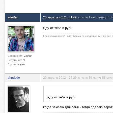
adw0rd
20 апреля 2012 г. 21:49
, спустя 1 час 6 минут 5 
жду от тебя в pypi
https://smappi.org/ - платформа по созданию API на все
Сообщения:
22959
Репутация:
N
Группа:
в ухо
phpdude
20 апреля 2012 г. 22:29
, спустя 39 минут 58 сек
жду от тебя в pypi
когда заюзаю для себя - тогда сделаю вероя