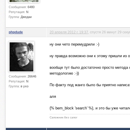
Сообщения:
6480
Репутация:
N
Группа:
Джедаи
phpdude
20 апреля 2012 г. 19:37
, спустя 26 минут 29 сек
ну они чето перемудрили :-)
ну правда возможно они к этому пришли из оп
вообще тут было достаточно просто метода 
методологию :-))
Сообщения:
26646
Репутация:
N
По факту под жанго было бы приятно написат
Группа:
в ухо
аля
{% bem_block 'search' %}, и это бы уже чита
Сапожник без сапог