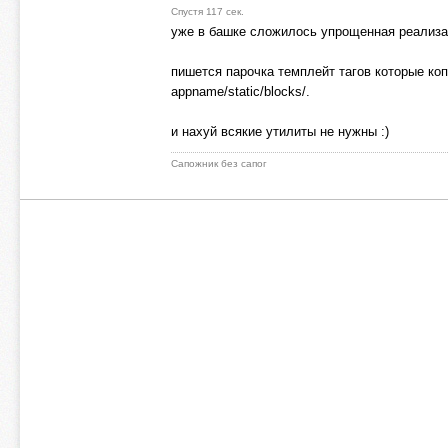
Спустя 117 сек.
уже в башке сложилось упрощенная реализаци
пишется парочка темплейт тагов которые ко
appname/static/blocks/.
и нахуй всякие утилиты не нужны :)
Сапожник без сапог