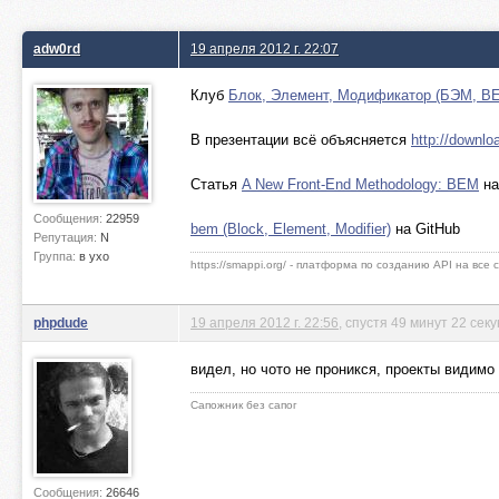
adw0rd
19 апреля 2012 г. 22:07
Клуб
Блок, Элемент, Модификатор (БЭМ, B
В презентации всё объясняется
http://downl
Статья
A New Front-End Methodology: BEM
на
Сообщения:
22959
bem (Block, Element, Modifier)
на GitHub
Репутация:
N
Группа:
в ухо
https://smappi.org/ - платформа по созданию API на все
phpdude
19 апреля 2012 г. 22:56
, спустя 49 минут 22 сек
видел, но чото не проникся, проекты видимо 
Сапожник без сапог
Сообщения:
26646