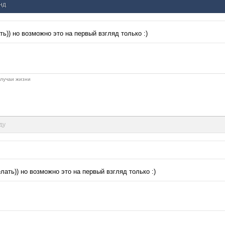
унд
ь)) но возможно это на первый взгляд только :)
 случаи жизни
ду
лать)) но возможно это на первый взгляд только :)