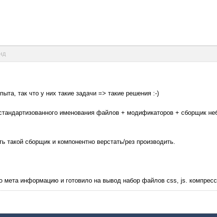
унд
ыта, так что у них такие задачи => такие решения :-)
стандартизованного именования файлов + модификаторов + сборщик небо
ь такой сборщик и компонентно верстать/рез производить.
ло мета информацию и готовило на вывод набор файлов css, js. компресс