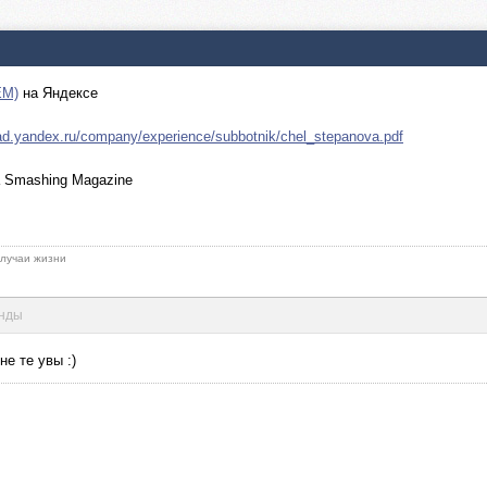
EM)
на Яндексе
oad.yandex.ru/company/experience/subbotnik/chel_stepanova.pdf
 Smashing Magazine
 случаи жизни
унды
не те увы :)