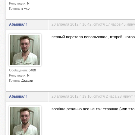
Репутация:
N
Группа:
в ухо
Абырвалг
20 апреля 2012 г. 16:42
, спустя 17 часов 45 мин
первый верстала использовал, второй, кот
Сообщения:
6480
Репутация:
N
Группа:
Джедаи
Абырвалг
20 апреля 2012 г. 19:10
, спустя 2 часа 28 минут 
вообще реально все не так страшно (или это