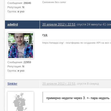
Сапожник без сапог
Сообщения:
26646
Репутация:
N
Группа:
в ухо
adw0rd
20 апреля 2012 г. 22:53
, спустя 24 минуты 41 се
гуд
https://smappi.org/ - платформа по созданию API на все
Сообщения:
22959
Репутация:
N
Группа:
в ухо
Sinkler
20 апреля 2012 г. 22:53
, спустя 8 секунд
примерно недели через 3. +- пара недель