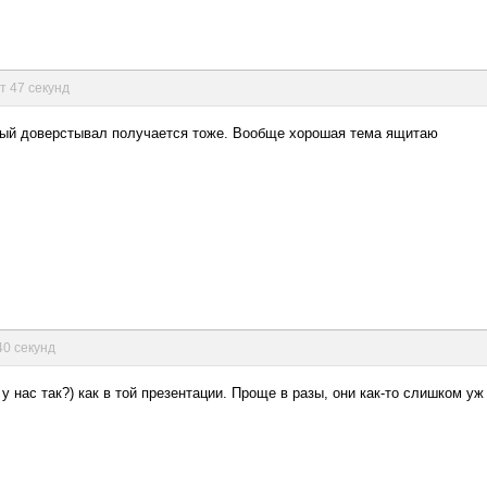
ут 47 секунд
орый доверстывал получается тоже. Вообще хорошая тема ящитаю
40 секунд
 у нас так?) как в той презентации. Проще в разы, они как-то слишком у