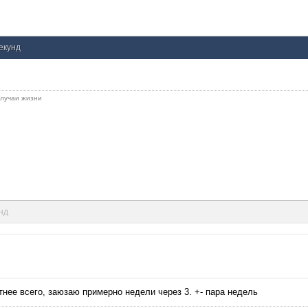
секунд
 случаи жизни
унд
тнее всего, заюзаю примерно недели через 3. +- пара недель