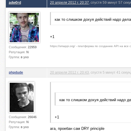
adw0rd
20 апреля 2012 г. 20:37
, спустя 59 минут 57 сек
как то слишком дохуя действий надо делат
+1
https://smappi.org/ - платформа по созданию API на все
Сообщения:
22959
Репутация:
N
Группа:
в ухо
phpdude
20 апреля 2012 г. 20:43
, спустя 5 минут 41 секун
как то слишком дохуя действий надо де
+1
Сообщения:
26646
Репутация:
N
Группа:
в ухо
ага, проебан сам DRY principle