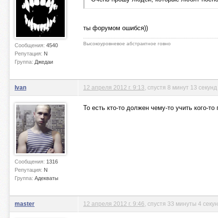
ты форумом ошибся))
Высокоуровневое абстрактное говно
Сообщения:
4540
Репутация:
N
Группа:
Джедаи
Ivan
12 апреля 2012 г. 9:13
, спустя 8 минут 13 секунд
То есть кто-то должен чему-то учить кого-то
Сообщения:
1316
Репутация:
N
Группа:
Адекваты
master
12 апреля 2012 г. 9:46
, спустя 33 минуты 4 секу