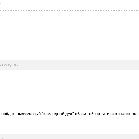
е
 53 секунды
ройдет, выдуманный "командный дух" сбавит обороты, и все станет на