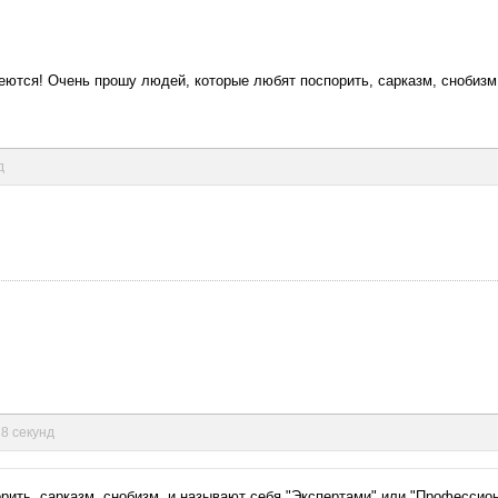
имеются! Очень прошу людей, которые любят поспорить, сарказм, снобиз
д
 8 секунд
рить, сарказм, снобизм, и называют себя "Экспертами" или "Профессио