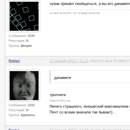
чувак пришёл пообщаться, а вы его динамит
не всё полезно, что в swap полезло
Сообщения:
3244
Репутация:
N
Группа:
Джедаи
Rotten
12 апреля 2012 г. 12:12
, спустя 2 часа 25 минут
динамите
троллите
Спустя 203 сек.
Сообщения:
2243
Ничего страшного, юношеский максимализм п
Репутация:
N
Почт со всеми вначале так бывает)…
Группа:
Адекваты