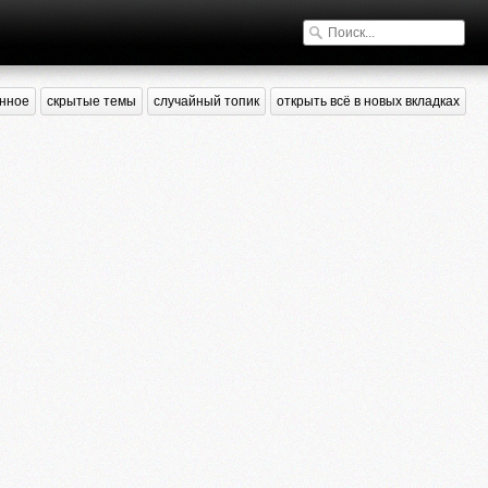
нное
скрытые темы
случайный топик
открыть всё в новых вкладках