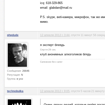
icq: 618-329-865
email:
glabdan@mail.ru
P.S. skype, веб-камера, микрофон, так же 
мимо.
phpdude
12 апреля 2012 г. 3:44
, спустя 11 минут 56 секун
я эксперт блеядь
Спустя 29 сек.
клуб анонимных алкоголиков блядь
Сапожник без сапог
Сообщения:
26646
Репутация:
N
Группа:
в ухо
technobulka
12 апреля 2012 г. 9:05
, спустя 5 часов 21 минуту
Очень прошу людей, которые любят поспо