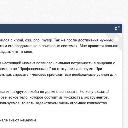
лся с xhtml, css, php, mysql. Так же после достижения нужных
ацию и его продвижение в поисковых системах. Мне нравится больше
оздать что-то свое.
 в настоящий момент появилась сильная потребность в общении с
ами, а не "Профессионалов" со статусом на форуме. При
ем, как спросить - человек приложит все необходимые усилия для
вания, а другое якобы не должно волновать. Но хочу сказать!
овеческое тело, которое состоит из множества инструментов,
 пользуемся, то есть задействуем очень огромное количество
циале знают немногие.