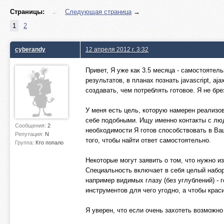
Страницы:
←
Следующая страница
→
1
2
cyberandy
12 апреля 2012 г. 3:32
Привет, Я уже как 3.5 месяца - самостоятел
результатов, в планах познать javascript, 
создавать, чем потреблять готовое. Я не бре
У меня есть цель, которую намерен реализо
себе подобными. Ищу именно контакты с лю
Сообщения:
2
необходимости Я готов способствовать в Ваш
Репутация:
N
того, чтобы найти ответ самостоятельно.
Группа:
Кто попало
Некоторые могут заявить о том, что нужно и
Специальность включает в себя целый набор 
например видимых глазу (без углублений) - 
инструментов для чего угодно, а чтобы крас
Я уверен, что если очень захотеть возможно