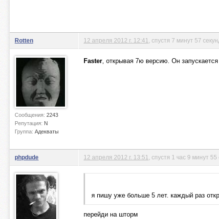
Rotten
12 апреля 2012 г. 12:41
, спустя 7 минут 57 секун
Faster
, открывая 7ю версию. Он запускаетс
Сообщения:
2243
Репутация:
N
Группа:
Адекваты
phpdude
12 апреля 2012 г. 13:51
, спустя 1 час 9 минут 55
я пишу уже больше 5 лет. каждый раз откр
перейди на шторм