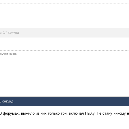
ты 17 секунд
 случаи жизни
8 секунд
 форумах, выжило из них только три, включая ПыХу. Не стану никому ни