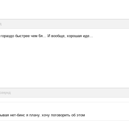
д
я гораздо быстрее чем 6я… И вообще, хорошая иде…
 секунд
ывая нет-бинс я плачу. хочу поговорить об этом