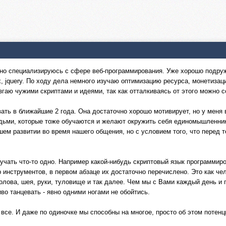
ьно специализируюсь с сфере веб-программирования. Уже хорошо подружи
ajax, jquery. По ходу дела немного изучаю оптимизацию ресурса, монетиз
згаю чужими скриптами и идеями, так как отталкиваясь от этого можно с
вать в ближайшие 2 года. Она достаточно хорошо мотивирует, но у меня
дьми, которые тоже обучаются и желают окружить себя единомышленник
ем развитии во время нашего общения, но с условием того, что перед т
зучать что-то одно. Например какой-нибудь скриптовый язык программиро
инструментов, в первом абзаце их достаточно перечислено. Это как чел
голова, шея, руки, туловище и так далее. Чем мы с Вами каждый день и
иво танцевать - явно одними ногами не обойтись.
 все. И даже по одиночке мы способны на многое, просто об этом потен