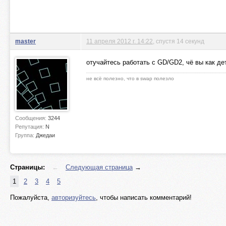
master
11 апреля 2012 г. 14:22
, спустя 14 секунд
отучайтесь работать с GD/GD2, чё вы как де
не всё полезно, что в swap полезло
Сообщения:
3244
Репутация:
N
Группа:
Джедаи
Страницы:
←
Следующая страница
→
1
2
3
4
5
Пожалуйста,
авторизуйтесь
, чтобы написать комментарий!