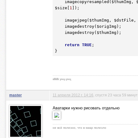
    imagecopyresampled(
$thumImg
, 
$size
[
1
]);

    imagejpeg(
$thumImg
, 
$dstFile
,
    imagedestroy(
$origImg
);

    imagedestroy(
$thumImg
);

return
TRUE
;

ιιlllιlllι унц-унц
master
11 апреля 2012 г. 14:16
, спустя 23 часа 59 минут
Аватарки нужно рисовать отдельно
не всё полезно, что в swap полезло