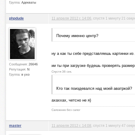
Группа:
Адекваты
phpdude
11 апреля 2012 г. 14:06
, спустя 1 минуту 21 секу
Почему именно центр?
ну а как ты себе представляешь картинки из
Сообщения:
26646
ии ты при загрузке будешь проверять размер
Репутация:
N
Спустя 36 сек.
Группа:
в ухо
Кто так поиздевался над моей аватркой?
ахаххах, четсно не я)
Сапожник без сапог
master
11 апреля 2012 г. 14:08
, спустя 1 минуту 47 секу