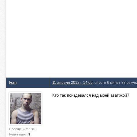
Ivan
11 апреля 2012 г. 14:05
, спустя 6 минут 38 секун
Кто так поиздевался над моей аватркой?
Сообщения:
1316
Репутация:
N