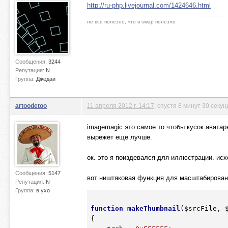
http://ru-php.livejournal.com/1424646.html
не всё полезно, что в swap полезло
Сообщения:
3244
Репутация:
N
Группа:
Джедаи
artoodetoo
11 апреля 2012 г. 14:17
, спустя 8 минут 30 секун
imagemagic это самое то чтобы кусок аватар
вырежет еще лучше.
ок. это я поиздевался для иллюстрации. исх
Сообщения:
5147
вот ништяковая функция для масштабировани
Репутация:
N
Группа:
в ухо
function
makeThumbnail
(
$srcFile
, 
{