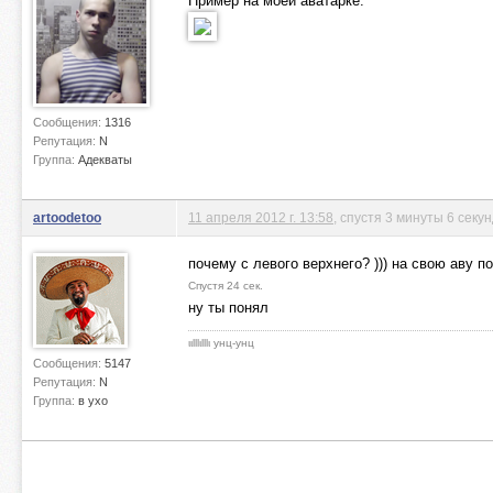
Пример на моей аватарке:
Сообщения:
1316
Репутация:
N
Группа:
Адекваты
artoodetoo
11 апреля 2012 г. 13:58
, спустя 3 минуты 6 секу
почему с левого верхнего? ))) на свою аву 
Спустя 24 сек.
ну ты понял
ιιlllιlllι унц-унц
Сообщения:
5147
Репутация:
N
Группа:
в ухо