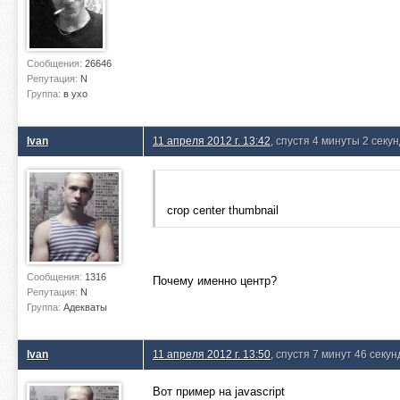
Сообщения:
26646
Репутация:
N
Группа:
в ухо
Ivan
11 апреля 2012 г. 13:42
, спустя 4 минуты 2 секу
crop center thumbnail
Сообщения:
1316
Почему именно центр?
Репутация:
N
Группа:
Адекваты
Ivan
11 апреля 2012 г. 13:50
, спустя 7 минут 46 секун
Вот пример на javascript