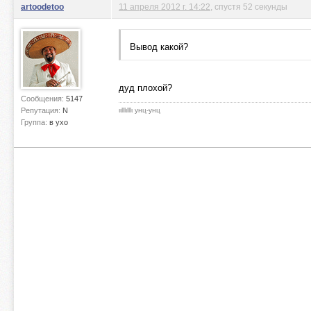
artoodetoo
11 апреля 2012 г. 14:22
, спустя 52 секунды
Вывод какой?
дуд плохой?
Сообщения:
5147
Репутация:
N
ιιlllιlllι унц-унц
Группа:
в ухо