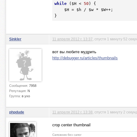
while
 (
$H
 < 
50
) {

$H
 = 
$h
 / 
$w
 * 
$W
++;

}
Sinkler
11 апреля 2012 г. 13:37
, спустя 1 минуту 52 сек
вот вы любите мудрить
http://debugger.ru/articles/thumbnails
Сообщения:
7958
Репутация:
N
Группа:
в ухо
phpdude
11 апреля 2012 г. 13:38
, спустя 1 минуту 2 секу
crop center thumbnail
Сапожник без сапог