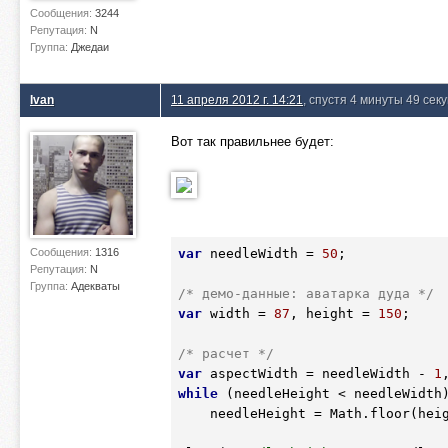
Сообщения:
3244
Репутация:
N
Группа:
Джедаи
Ivan
11 апреля 2012 г. 14:21
, спустя 4 минуты 49 сек
Вот так правильнее будет:
var
 needleWidth = 
50
;

Сообщения:
1316
Репутация:
N
Группа:
Адекваты
/* демо-данные: аватарка дуда */
var
 width = 
87
, height = 
150
;

/* расчет */
var
 aspectWidth = needleWidth - 
1
while
 (needleHeight < needleWidth)
    needleHeight = Math.floor(height / width * ++aspectWidth);
