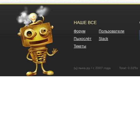
НАШЕ ВСЕ
Форум
Пользователи
Пыхослёт
Slack
Тикеты
(ц) пыха.ру / с 2007 года Total: 0.02