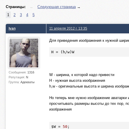
Страницы:
←
Следующая страница
→
1
2
3
4
5
Ivan
11 апреля 2012 г. 13:35
Для приведения изображения к нужной шири
H = 
(h/w)W
Сообщения:
1316
W - ширина, к которой надо привести
Репутация:
N
H - нужная высота изображения
Группа:
Адекваты
h,w - оригинальные высота и ширина изобра
Но теперь мне нужно изображение аватарки и
просчитывать размеры высоты до тех пор, по
изображения
$W
 = 
50