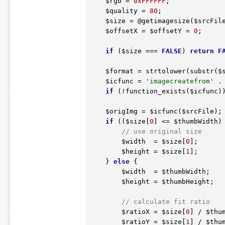
$rgb
 = 
0xFFFFFF
;

$quality
 = 
80
;

$size
 = @getimagesize(
$srcFil
$offsetX
 = 
$offsetY
 = 
0
;

if
 (
$size
 === 
FALSE
) 
return
F
$format
 = strtolower(substr(
$
$icfunc
 = 
'imagecreatefrom'
 .
if
 (!function_exists(
$icfunc
)
$origImg
 = 
$icfunc
(
$srcFile
);

if
 ((
$size
[
0
] <= 
$thumbWidth
)
// use original size
$width
  = 
$size
[
0
];

$height
 = 
$size
[
1
];

    } 
else
 {

$width
  = 
$thumbWidth
;

$height
 = 
$thumbHeight
;

// calculate fit ratio
$ratioX
 = 
$size
[
0
] / 
$thu
$ratioY
 = 
$size
[
1
] / 
$thu