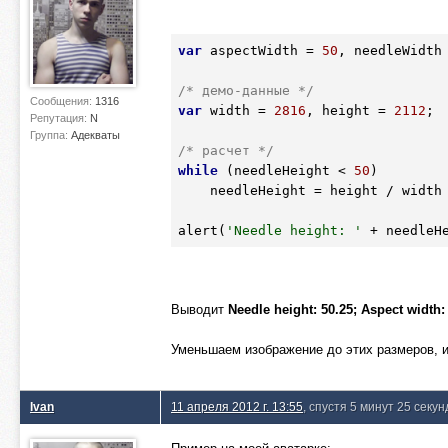
var
 aspectWidth = 
50
, needleWidth
/* демо-данные */
Сообщения:
1316
var
 width = 
2816
, height = 
2112
;

Репутация:
N
Группа:
Адекваты
/* расчет */
while
 (needleHeight < 
50
) 

    needleHeight = height / width * aspectWidth++;

alert(
'Needle height: '
 + needleH
Выводит
Needle height: 50.25; Aspect width:
Уменьшаем изображение до этих размеров, и 
Ivan
11 апреля 2012 г. 13:55
, спустя 5 минут 25 секун