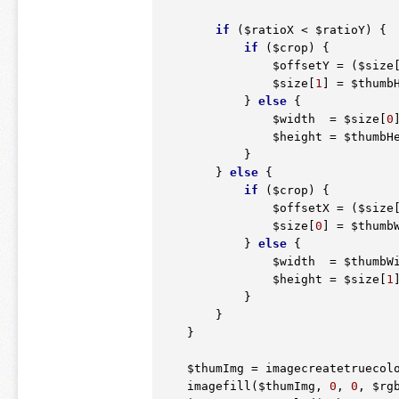
if
 (
$ratioX
 < 
$ratioY
) {

if
 (
$crop
) {

$offsetY
 = (
$size
$size
[
1
] = 
$thumb
            } 
else
 {

$width
  = 
$size
[
0
$height
 = 
$thumbH
            }

        } 
else
 {

if
 (
$crop
) {

$offsetX
 = (
$size
$size
[
0
] = 
$thumb
            } 
else
 {

$width
  = 
$thumbW
$height
 = 
$size
[
1
            }

        }

    }

$thumImg
 = imagecreatetruecol
    imagefill(
$thumImg
, 
0
, 
0
, 
$rg