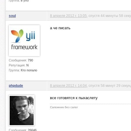
Группа:
в ухо
soul
8 апреля 2012 г. 13:05
, спустя 44 минуты 58 сек
а че писать
Сообщения:
790
Репутация:
N
Группа:
Кто попало
phpdude
8 апреля 2012 г. 14:04
, спустя 58 минут 29 секун
все готовятся к пыхаслету
Сапожник без сапог
Сообщения:
26646