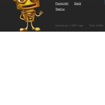
Пыхослёт
Slack
Тикеты
(ц) пыха.ру / с 2007 года Total: 0.02