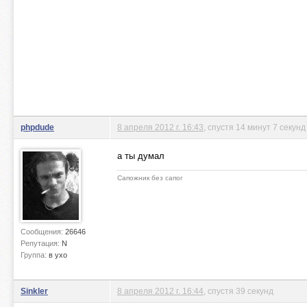
phpdude
8 апреля 2012 г. 16:43
, спустя 14 минут 7 секунд
а ты думал
Сапожник без сапог
Сообщения:
26646
Репутация:
N
Группа:
в ухо
Sinkler
8 апреля 2012 г. 16:44
, спустя 39 секунд