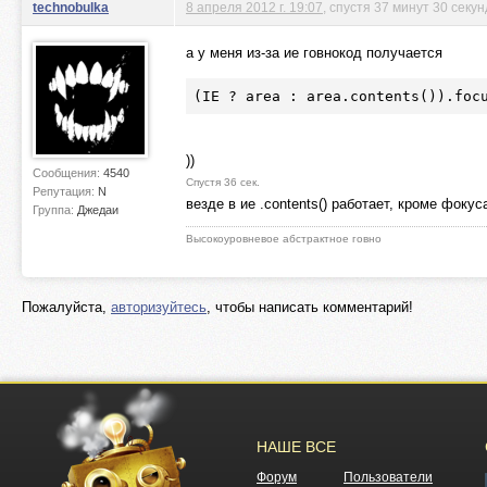
technobulka
8 апреля 2012 г. 19:07
, спустя 37 минут 30 секун
а у меня из-за ие говнокод получается
(IE ? area : area.contents()).foc
))
Сообщения:
4540
Спустя 36 сек.
Репутация:
N
везде в ие .contents() работает, кроме фокус
Группа:
Джедаи
Высокоуровневое абстрактное говно
Пожалуйста,
авторизуйтесь
, чтобы написать комментарий!
НАШЕ ВСЕ
Форум
Пользователи