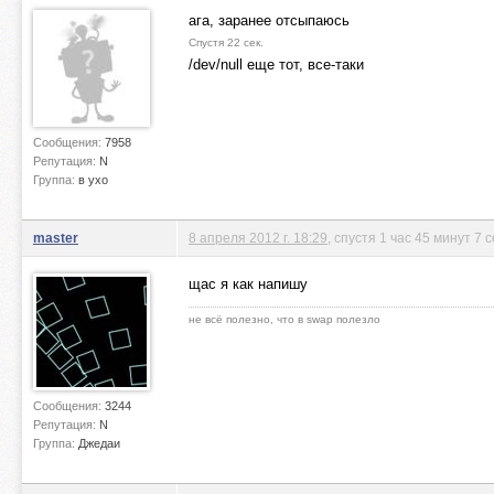
ага, заранее отсыпаюсь
Спустя 22 сек.
/dev/null еще тот, все-таки
Сообщения:
7958
Репутация:
N
Группа:
в ухо
master
8 апреля 2012 г. 18:29
, спустя 1 час 45 минут 7 
щас я как напишу
не всё полезно, что в swap полезло
Сообщения:
3244
Репутация:
N
Группа:
Джедаи