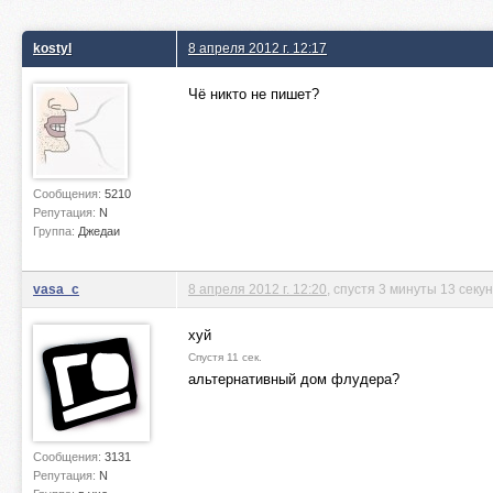
kostyl
8 апреля 2012 г. 12:17
Чё никто не пишет?
Сообщения:
5210
Репутация:
N
Группа:
Джедаи
vasa_c
8 апреля 2012 г. 12:20
, спустя 3 минуты 13 секу
хуй
Спустя 11 сек.
альтернативный дом флудера?
Сообщения:
3131
Репутация:
N