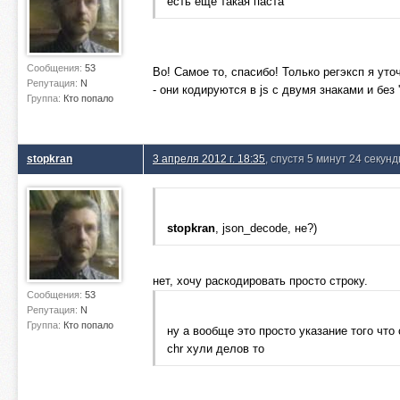
есть еще такая паста
Сообщения:
53
Во! Самое то, спасибо! Только регэксп я уточ
Репутация:
N
- они кодируются в js с двумя знаками и без '
Группа:
Кто попало
stopkran
3 апреля 2012 г. 18:35
, спустя 5 минут 24 секун
stopkran
, json_decode, не?)
нет, хочу раскодировать просто строку.
Сообщения:
53
Репутация:
N
Группа:
Кто попало
ну а вообще это просто указание того что
chr хули делов то