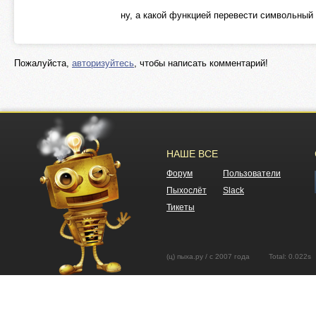
ну, а какой функцией перевести символьный 
Пожалуйста,
авторизуйтесь
, чтобы написать комментарий!
НАШЕ ВСЕ
Форум
Пользователи
Пыхослёт
Slack
Тикеты
(ц) пыха.ру / с 2007 года Total: 0.02