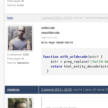
Репутация:
N
Группа:
в ухо
Ivan
1 апреля 2012 г. 23:04
, спустя 7 часов 42 минут
urldecode
rawurldecode
Спустя 71 сек.
есть еще такая паста
Сообщения:
1316
function
utf8_urldecode
(
$str
)
 {
Репутация:
N
$str
 = preg_replace(
"/%u([0-9
Группа:
Адекваты
return
 html_entity_decode(
$st
  }
stopkran
3 апреля 2012 г. 18:29
, спустя 1 день 19 часов 2