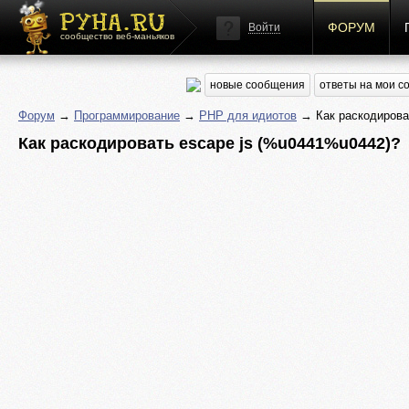
ФОРУМ
Войти
сообщество веб-маньяков
новые сообщения
ответы на мои 
Форум
→
Программирование
→
PHP для идиотов
→ Как раскодирова
Как раскодировать escape js (%u0441%u0442)?