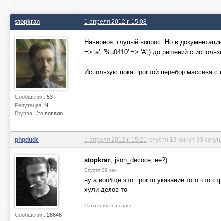
stopkran
1 апреля 2012 г. 15:08
Наверное, глупый вопрос. Но в документации 
=> 'а', '%u0410' => 'А',) до решений с исполь
Использую пока простой перебор массива с ко
Сообщения:
53
Репутация:
N
Группа:
Кто попало
phpdude
1 апреля 2012 г. 15:21
, спустя 13 минут 33 секу
stopkran
, json_decode, не?)
Спустя 39 сек.
ну а вообще это просто указание того что с
хули делов то
Сапожник без сапог
Сообщения:
26646