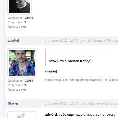
Сообщения:
26646
Репутация:
N
Группа:
в ухо
adw0rd
1 апреля 2012 г. 16:05
, спустя 41 минуту 49 секу
ухах) кто выделли в тред)
угадай)
https://smappi.org/ - платформа по созданию API на все
Сообщения:
22959
Репутация:
N
Группа:
в ухо
Sinkler
1 апреля 2012 г. 16:07
, спустя 1 минуту 31 секун
adw0rd
, тебе еще надо отписаться от этого 