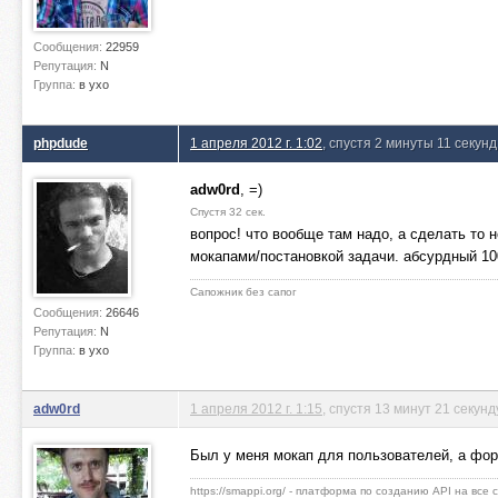
Сообщения:
22959
Репутация:
N
Группа:
в ухо
phpdude
1 апреля 2012 г. 1:02
, спустя 2 минуты 11 секунд
adw0rd
, =)
Спустя 32 сек.
вопрос! что вообще там надо, а сделать то
мокапами/постановкой задачи. абсурдный 10
Сапожник без сапог
Сообщения:
26646
Репутация:
N
Группа:
в ухо
adw0rd
1 апреля 2012 г. 1:15
, спустя 13 минут 21 секунд
Был у меня мокап для пользователей, а фор
https://smappi.org/ - платформа по созданию API на все