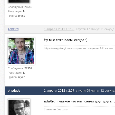
Сообщения:
26646
Репутация:
N
Группа:
в ухо
adw0rd
1 апреля 2012 г. 1:58
, спустя 17 минут 11 секунд
Ну мне тоже
влом
некогда :)
https://smappi.org/ - платформа по созданию API на все
Сообщения:
22959
Репутация:
N
Группа:
в ухо
phpdude
1 апреля 2012 г. 2:57
, спустя 59 минут 32 секун
adw0rd
, главное что мы поняли друг друга :
Сапожник без сапог