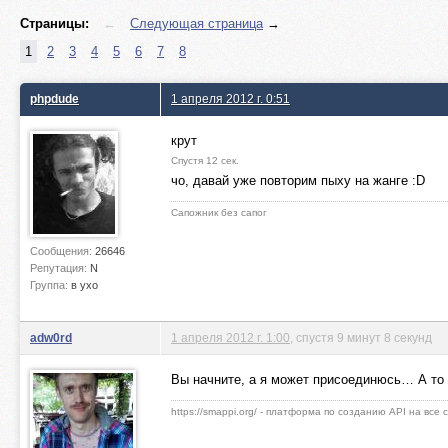
Страницы:
←
Следующая страница
→
1
2
3
4
5
6
7
8
phpdude
1 апреля 2012 г. 0:51
крут
Спустя 12 сек.
чо, давай уже повторим пыху на жанге :D
Сапожник без сапог
Сообщения:
26646
Репутация:
N
Группа:
в ухо
adw0rd
1 апреля 2012 г. 1:00
, спустя 9 минут 8 секунд
Вы начните, а я может присоединюсь… А то 
https://smappi.org/ - платформа по созданию API на все