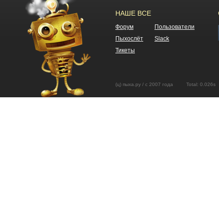
НАШЕ ВСЕ
Форум
Пользователи
Пыхослёт
Slack
Тикеты
(ц) пыха.ру / с 2007 года Total: 0.02