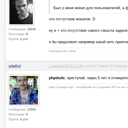
Был у меня мокап для пользователей, а 
это отстутсвие мокапов :D
Сообщения:
26646
ну и + это отсутствие самого смысла задачи
Репутация:
N
Группа:
в ухо
я бы предложил например какой нить приятны
Сапожник без сапог
adw0rd
1 апреля 2012 г. 1:30
, спустя 7 минут 31 секунду
phpdude
, приступай, через 5 лет я отнекроп
https://smappi.org/ - платформа по созданию API на все
Сообщения:
22959
Репутация:
N
Группа:
в ухо