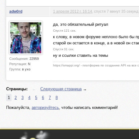
adw0rd
1 апреля 2012 г. 16:14
, спустя 7 минут 35 секунд
да, это обязательный ритуал
Спустя 121 сек.
к слову, в новом форуме неплохо было бы п
старой он остается в конце, а в новой он ст
Спустя 31 сек.
ну и ссылки ставить на темы
Сообщения:
22959
Репутация:
N
https://smappi.org/ - платформа по созданию API на все
Группа:
в ухо
Страницы:
←
Следующая страница
→
1
2
3
4
5
6
7
8
Пожалуйста,
авторизуйтесь
, чтобы написать комментарий!