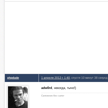
phpdude
1 апреля 2012 г. 1:40
, спустя 10 минут 38 секунд
adw0rd
, некогда, тычо!)
Сапожник без сапог