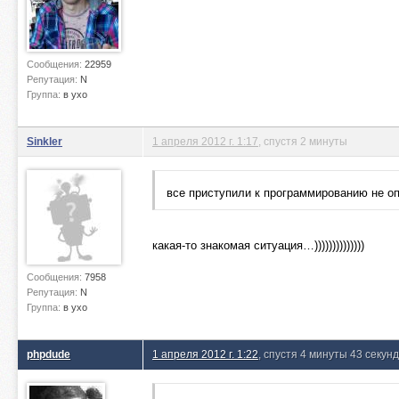
Сообщения:
22959
Репутация:
N
Группа:
в ухо
Sinkler
1 апреля 2012 г. 1:17
, спустя 2 минуты
все приступили к программированию не о
какая-то знакомая ситуация…))))))))))))))
Сообщения:
7958
Репутация:
N
Группа:
в ухо
phpdude
1 апреля 2012 г. 1:22
, спустя 4 минуты 43 секун