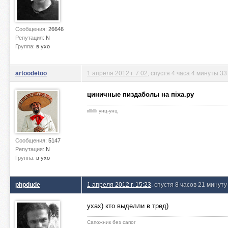
Сообщения:
26646
Репутация:
N
Группа:
в ухо
artoodetoo
1 апреля 2012 г. 7:02
, спустя 4 часа 4 минуты 3
циничные пиздаболы на пiха.ру
ιιlllιlllι унц-унц
Сообщения:
5147
Репутация:
N
Группа:
в ухо
phpdude
1 апреля 2012 г. 15:23
, спустя 8 часов 21 минуту
ухах) кто выделли в тред)
Сапожник без сапог