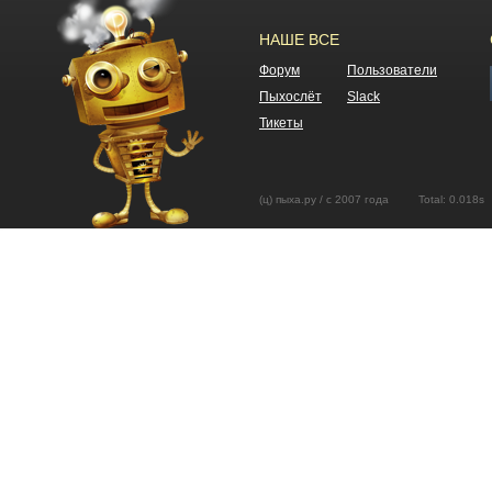
НАШЕ ВСЕ
Форум
Пользователи
Пыхослёт
Slack
Тикеты
(ц) пыха.ру / с 2007 года Total: 0.01