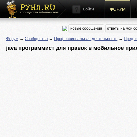
ФОРУМ
Войти
сообщество веб-маньяков
новые сообщения
ответы на мои 
Форум
→
Сообщество
→
Профессиональная деятельность
→
Предла
java программист для правок в мобильное пр