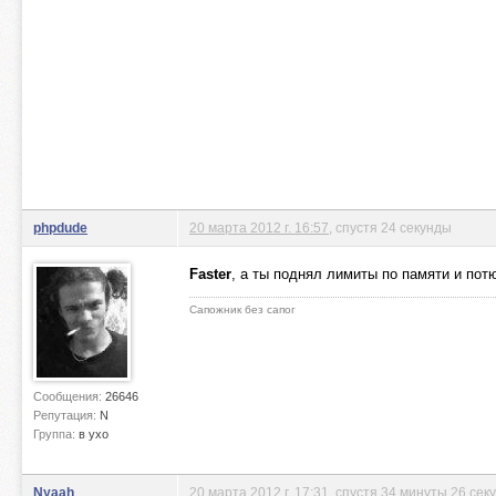
phpdude
20 марта 2012 г. 16:57
, спустя 24 секунды
Faster
, а ты поднял лимиты по памяти и пот
Сапожник без сапог
Сообщения:
26646
Репутация:
N
Группа:
в ухо
Nyaah
20 марта 2012 г. 17:31
, спустя 34 минуты 26 сек