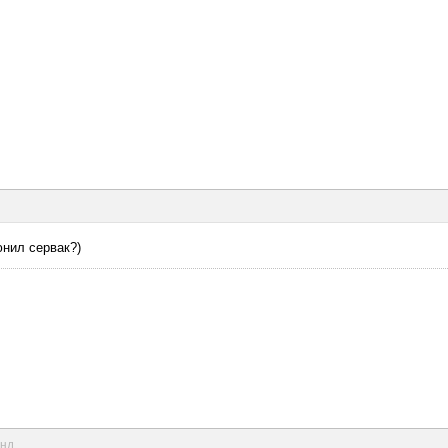
юнил сервак?)
унд