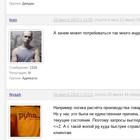
Группа:
Джедаи
Ivan
20 марта 2012 г. 14:55
, спустя 4 часа 12 минут 5
А зачем может потребоваться так много инд
Сообщения:
1316
Репутация:
N
Группа:
Адекваты
Nyaah
20 марта 2012 г. 15:21
, спустя 25 минут 46 секун
Например логика расчёта производства това
Но у нас это была не единственная причина
текущее состояние. Поэтому запросы выгл
<=2. А с такой жопой pg куда быстрее справ
клиентам.