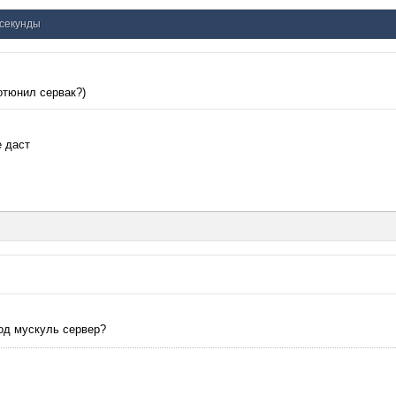
 секунды
отюнил сервак?)
е даст
од мускуль сервер?