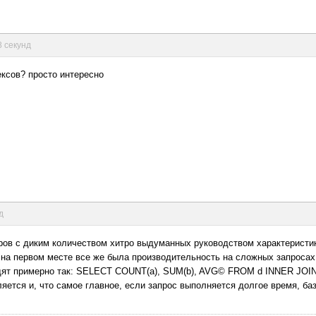
8 секунд
ексов? просто интересно
д
ров с диким количеством хитро выдуманных руководством характеристи
, на первом месте все же была производительность на сложных запросах
ядят примерно так: SELECT COUNT(a), SUM(b), AVG© FROM d INNER JO
ляется и, что самое главное, если запрос выполняется долгое время, ба