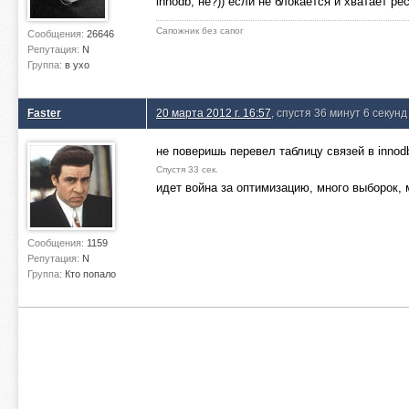
innodb, не?)) если не блокается и хватает р
Сапожник без сапог
Сообщения:
26646
Репутация:
N
Группа:
в ухо
Faster
20 марта 2012 г. 16:57
, спустя 36 минут 6 секунд
не поверишь перевел таблицу связей в innodb
Спустя 33 сек.
идет война за оптимизацию, много выборок, 
Сообщения:
1159
Репутация:
N
Группа:
Кто попало