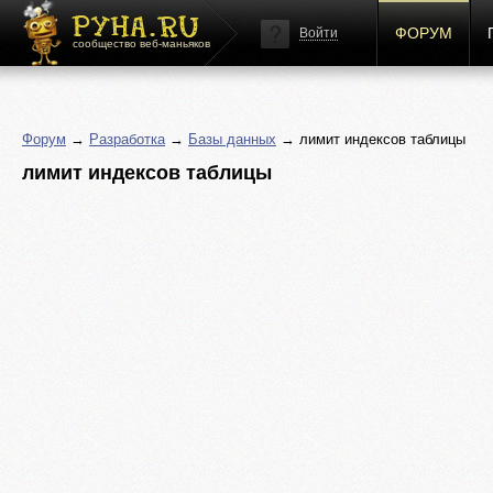
ФОРУМ
Войти
сообщество веб-маньяков
Форум
→
Разработка
→
Базы данных
→ лимит индексов таблицы
лимит индексов таблицы