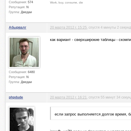
Сообщения:
574
Work, buy, consume, die
Репутация:
N
Группа:
Джедаи
Абырвалг
20 марта 2012 г. 15:25
, спустя 4 минуты 2 секун
как вариант - сверхширокие таблицы - ском
Сообщения:
6480
Репутация:
N
Группа:
Джедаи
phpdude
20 марта 2012 г. 16:21
, спустя 55 минут 34 секу
если запрос выполняется долгое время, б