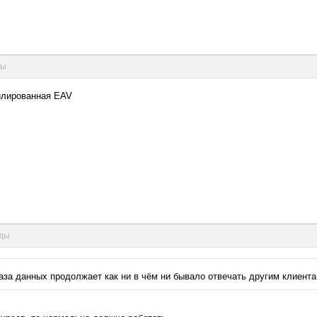
ды
пилированная EAV
нды
аза данных продолжает как ни в чём ни бывало отвечать другим клиента