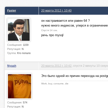
Faster
20 марта 2012 г. 10:40
он настраивается или равен 64 ?
нужно много индексов, уперся в ограничение
Спустя 14 сек.
речь про mysql
Сообщения:
1159
Репутация:
N
Группа:
Кто попало
Nyaah
20 марта 2012 г. 10:42
, спустя 2 минуты 10 секу
Это было одной из причин перехода на postgr
Work, buy, consume, die
Сообщения:
574
Репутация:
N