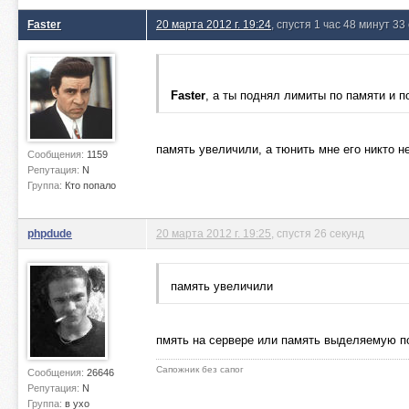
Faster
20 марта 2012 г. 19:24
, спустя 1 час 48 минут 33
Faster
, а ты поднял лимиты по памяти и п
память увеличили, а тюнить мне его никто н
Сообщения:
1159
Репутация:
N
Группа:
Кто попало
phpdude
20 марта 2012 г. 19:25
, спустя 26 секунд
память увеличили
пмять на сервере или память выделяемую п
Сапожник без сапог
Сообщения:
26646
Репутация:
N
Группа:
в ухо