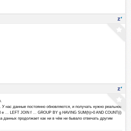
к.
. У нас данные постоянно обновляются, и получать нужно реальное
IN e … LEFT JOIN f … GROUP BY g HAVING SUM(h)>0 AND COUNT(i)
за данных продолжает как ни в чём ни бывало отвечать другим