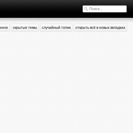
нное
скрытые темы
случайный топик
открыть всё в новых вкладках