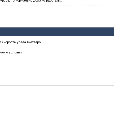
есурсов, то нормально должно работать..
 скорость упала вчетверо ..
много условий