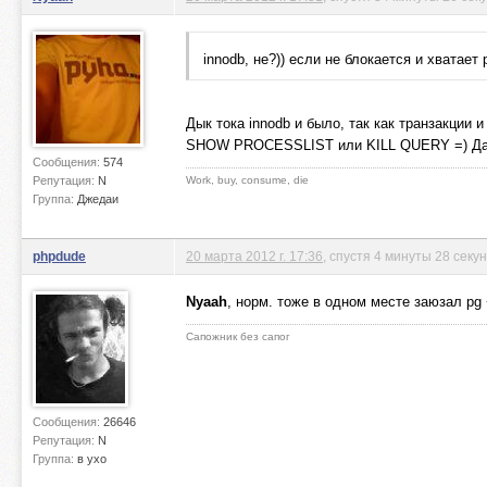
innodb, не?)) если не блокается и хватает
Дык тока innodb и было, так как транзакции
SHOW PROCESSLIST или KILL QUERY =) Да и п
Сообщения:
574
Репутация:
N
Work, buy, consume, die
Группа:
Джедаи
phpdude
20 марта 2012 г. 17:36
, спустя 4 минуты 28 секу
Nyaah
, норм. тоже в одном месте заюзал pg
Сапожник без сапог
Сообщения:
26646
Репутация:
N
Группа:
в ухо