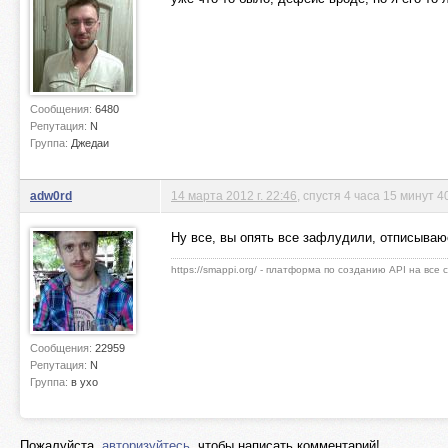
Сообщения:
6480
Репутация:
N
Группа:
Джедаи
adw0rd
14 марта 2012 г. 22:46
, спустя 4 часа 15 минут 4
Ну все, вы опять все зафлудили, отписываю
https://smappi.org/ - платформа по созданию API на все
Сообщения:
22959
Репутация:
N
Группа:
в ухо
Пожалуйста,
авторизуйтесь
, чтобы написать комментарий!