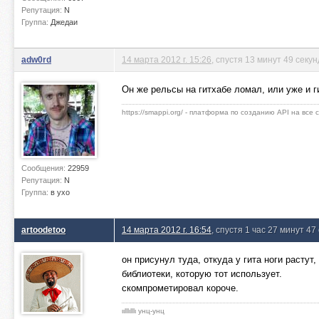
Репутация:
N
Группа:
Джедаи
adw0rd
14 марта 2012 г. 15:26
, спустя 13 минут 49 секун
Он же рельсы на гитхабе ломал, или уже и г
https://smappi.org/ - платформа по созданию API на все
Сообщения:
22959
Репутация:
N
Группа:
в ухо
artoodetoo
14 марта 2012 г. 16:54
, спустя 1 час 27 минут 47
он присунул туда, откуда у гита ноги растут,
библиотеки, которую тот использует.
скомпрометировал короче.
ιιlllιlllι унц-унц