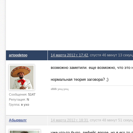
artoodetoo
14 марта 2012 г. 17:42
, спустя 46 минут 13 секун
возможно заметили. еще возможно, что это н
нормальная теория заговора? ;)
ιιlllιlllι унц-унц
Сообщения:
5147
Репутация:
N
Группа:
в ухо
Абырвалг
14 марта 2012 г. 18:31
, спустя 48 минут 51 секун
уже что-то было, дефейс вроде, но я его то 