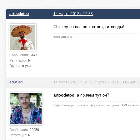
artoodetoo
14 марта 2012 г. 12:38
Chickey на вас не хватает, гитоводы!
ιιlllιlllι унц-унц
Сообщения:
5147
Репутация:
N
Группа:
в ухо
adw0rd
14 марта 2012 г. 14:51
, спустя 2 часа 13 минут 3
artoodetoo
, а причем тут он?
https://smappi.org/ - платформа по созданию API на все
Сообщения:
22959
Репутация:
N