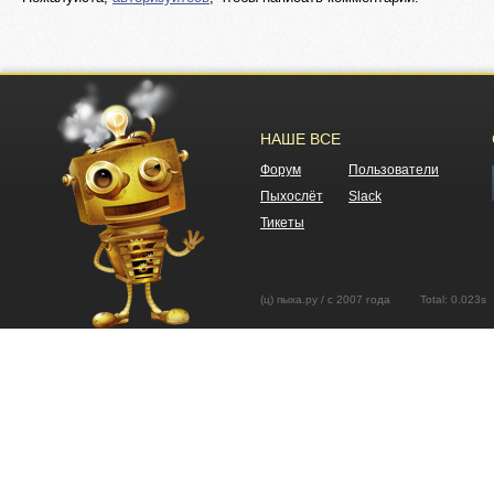
НАШЕ ВСЕ
Форум
Пользователи
Пыхослёт
Slack
Тикеты
(ц) пыха.ру / с 2007 года Total: 0.02