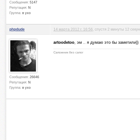
Сообщения:
5147
Репутация:
N
Группа:
в ухо
phpdude
14 марта 2012 г. 16:56
, спустя 2 минуты 12 секу
artoodetoo
, эм .. я думаю это бы заметили))
Сапожник без сапог
Сообщения:
26646
Репутация:
N
Группа:
в ухо