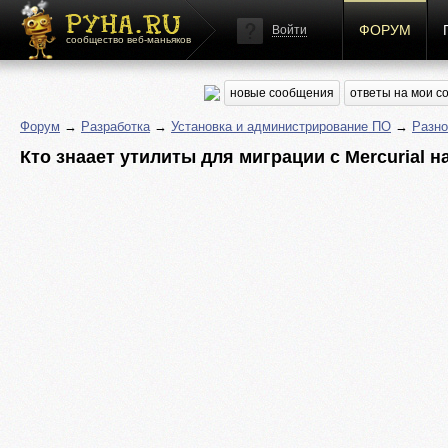
ФОРУМ
Войти
сообщество веб-маньяков
новые сообщения
ответы на мои 
Форум
→
Разработка
→
Установка и администрирование ПО
→
Разн
Кто знаает утилиты для миграции с Mercurial на