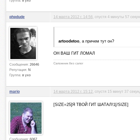
Группа:
в ухо
phpdude
14 марта 2012 г. 14:56
, спустя 4 минуты 57 секу
artoodetoo
, а причем тут он?
ОН ВАШ ГИТ ЛОМАЛ
Сапожник без сапог
Сообщения:
26646
Репутация:
N
Группа:
в ухо
mario
14 марта 2012 г. 15:12
, спустя 15 минут 37 секун
[SIZE=25]Я ТВОЙ ГИТ ШАТАЛ!1[/SIZE]
Сообщения:
6067