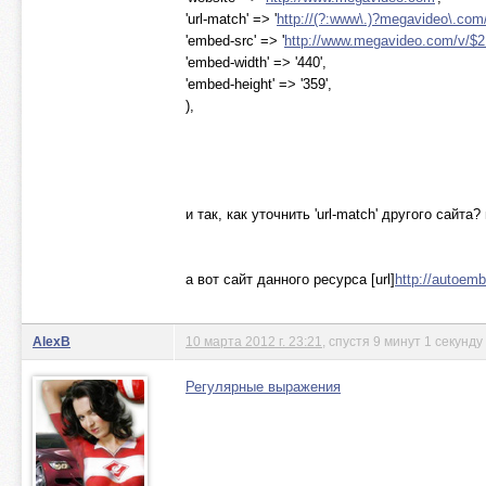
'url-match' => '
http://(?:www\.)?megavideo\.com
'embed-src' => '
http://www.megavideo.com/v/$2
'embed-width' => '440',
'embed-height' => '359',
),
и так, как уточнить 'url-match' другого сайта?
а вот сайт данного ресурса [url]
http://autoem
AlexB
10 марта 2012 г. 23:21
, спустя 9 минут 1 секунду
Регулярные выражения