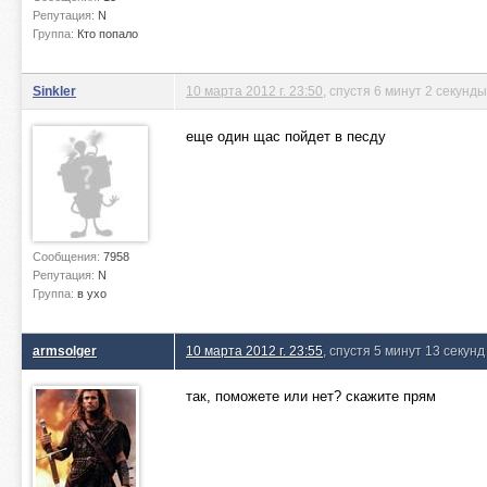
Репутация:
N
Группа:
Кто попало
Sinkler
10 марта 2012 г. 23:50
, спустя 6 минут 2 секунды
еще один щас пойдет в песду
Сообщения:
7958
Репутация:
N
Группа:
в ухо
armsolger
10 марта 2012 г. 23:55
, спустя 5 минут 13 секунд
так, поможете или нет? скажите прям