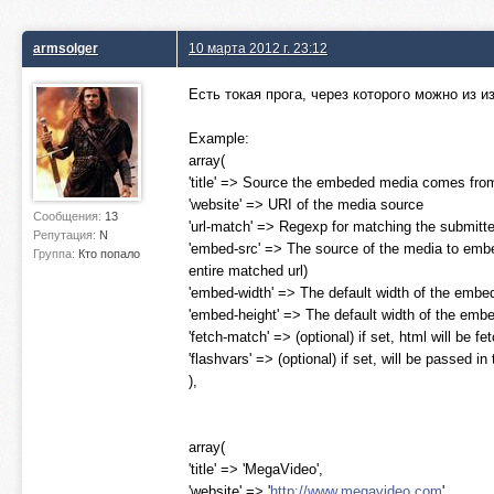
armsolger
10 марта 2012 г. 23:12
Есть токая прога, через которого можно из и
Example:
array(
'title' => Source the embeded media comes fro
'website' => URI of the media source
Сообщения:
13
'url-match' => Regexp for matching the submitte
Репутация:
N
'embed-src' => The source of the media to embe
Группа:
Кто попало
entire matched url)
'embed-width' => The default width of the embe
'embed-height' => The default width of the emb
'fetch-match' => (optional) if set, html will be f
'flashvars' => (optional) if set, will be passed
),
array(
'title' => 'MegaVideo',
'website' => '
http://www.megavideo.com
',