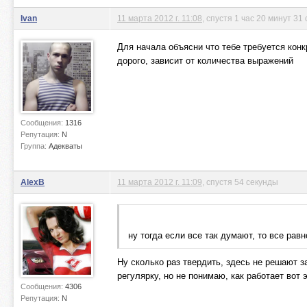
Ivan
11 марта 2012 г. 11:08
, спустя 1 час 20 минут 31
Для начала объясни что тебе требуется кон
дорого, зависит от количества выражений
Сообщения:
1316
Репутация:
N
Группа:
Адекваты
AlexB
11 марта 2012 г. 11:09
, спустя 54 секунды
ну тогда если все так думают, то все рав
Ну сколько раз твердить, здесь не решают з
регулярку, но не понимаю, как работает вот 
Сообщения:
4306
Репутация:
N