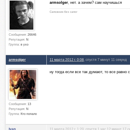
armsolger
, нет. а зачем? сам научишься
Сапожник без сапог
Сообщения:
26646
Репутация:
N
Группа:
в ухо
armsolger
11 марта 2012 г. 0:08
, спустя 7 минут 11 секунд
ну тогда если все так думают, то все равно
Сообщения:
13
Репутация:
N
Группа:
Кто попало
Ivan
11 марта 2012 г. 1:20
, спустя 1 час 12 минут 17 