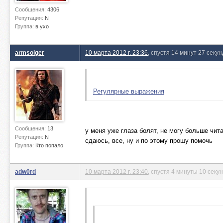
Сообщения:
4306
Репутация:
N
Группа:
в ухо
armsolger
10 марта 2012 г. 23:36
, спустя 14 минут 27 секун
Регулярные выражения
Сообщения:
13
у меня уже глаза болят, не могу больше 
Репутация:
N
сдаюсь, все, ну и по этому прошу помочь
Группа:
Кто попало
adw0rd
10 марта 2012 г. 23:40
, спустя 4 минуты 10 секу