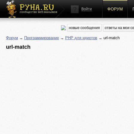
ФОРУМ
Войти
сообщество веб-маньяков
новые сообщения
ответы на мои 
Форум
→
Программирование
→
PHP для идиотов
→ url-match
url-match