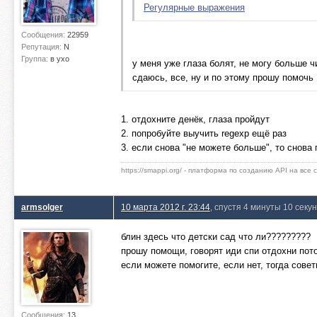
Регулярные выражения
Сообщения:
22959
Репутация:
N
Группа:
в ухо
у меня уже глаза болят, не могу боль
сдаюсь, все, ну и по этому прошу помочь
1. отдохните денёк, глаза пройдут
2. попробуйте выучить regexp ещё раз
3. если снова "не можете больше", то снова 
https://smappi.org/ - платформа по созданию API на все
armsolger
10 марта 2012 г. 23:44
, спустя 4 минуты 10 секу
блин здесь что детски сад что ли?????????
прошу помощи, говорят иди спи отдоxни потом 
если можете помогите, если нет, тогда сове
Сообщения:
13