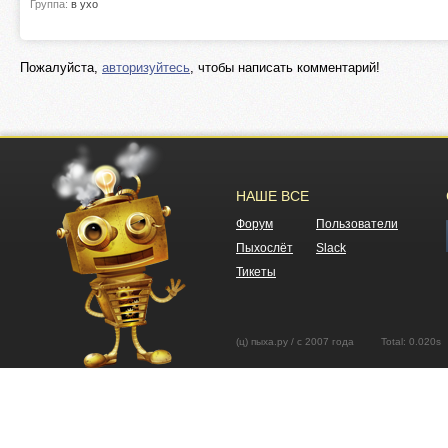
Группа:
в ухо
Пожалуйста,
авторизуйтесь
, чтобы написать комментарий!
НАШЕ ВСЕ
Форум
Пользователи
Пыхослёт
Slack
Тикеты
(ц) пыха.ру / с 2007 года Total: 0.02