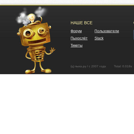
НАШЕ ВСЕ
Форум
Пользователи
Пыхослёт
Slack
Тикеты
(ц) пыха.ру / с 2007 года Total: 0.01