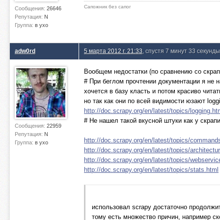
Сапожник без сапог
Сообщения:
26646
Репутация:
N
Группа:
в ухо
adw0rd
5 марта 2012 г. 21:33
, спустя 7 минут 33 секунды
Вообщем недостатки (по сравнению со скрап
# При беглом прочтении документации я не наш
хочется в базу класть и потом красиво читать
но так как они по всей видимости юзают logg
http://doc.scrapy.org/en/latest/topics/logging.ht
# Не нашел такой вкусной штуки как у скрап
Сообщения:
22959
Репутация:
N
http://doc.scrapy.org/en/latest/topics/command
Группа:
в ухо
http://doc.scrapy.org/en/latest/topics/architectu
http://doc.scrapy.org/en/latest/topics/webservic
http://doc.scrapy.org/en/latest/topics/stats.html
использовал scrapy достаточно продолжи
тому есть множество причин, например ско