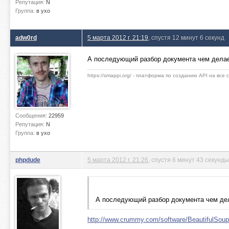
Репутация:
N
Группа:
в ухо
adw0rd
5 марта 2012 г. 21:19
, спустя 12 минут 6 секунд
А последующий разбор документа чем дела
https://smappi.org/ - платформа по созданию API на все
Сообщения:
22959
Репутация:
N
Группа:
в ухо
phpdude
5 марта 2012 г. 21:26
, спустя 6 минут 43 секунды
А последующий разбор документа чем д
http://www.crummy.com/software/BeautifulSoup