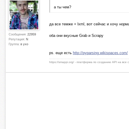
а ты чем?
да все темже + lxml, вот сейчас и хочу но
Сообщения:
22959
оба они вкусные Grab и Scrapy
Репутация:
N
Группа:
в ухо
ps. еще есть
http://pyparsing.wikispaces.com/
https://smappi.org/ - платформа по созданию API на все