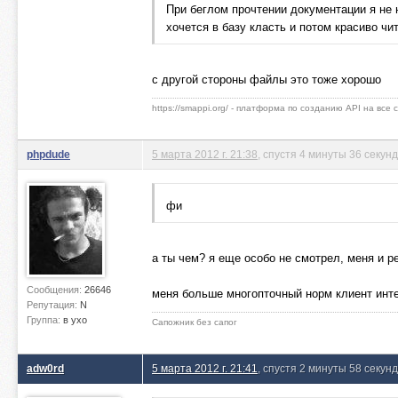
При беглом прочтении документации я не на
хочется в базу класть и потом красиво чит
с другой стороны файлы это тоже хорошо
https://smappi.org/ - платформа по созданию API на все
phpdude
5 марта 2012 г. 21:38
, спустя 4 минуты 36 секунд
фи
а ты чем? я еще особо не смотрел, меня и ре
Сообщения:
26646
меня больше многопточный норм клиент инт
Репутация:
N
Группа:
в ухо
Сапожник без сапог
adw0rd
5 марта 2012 г. 21:41
, спустя 2 минуты 58 секунд