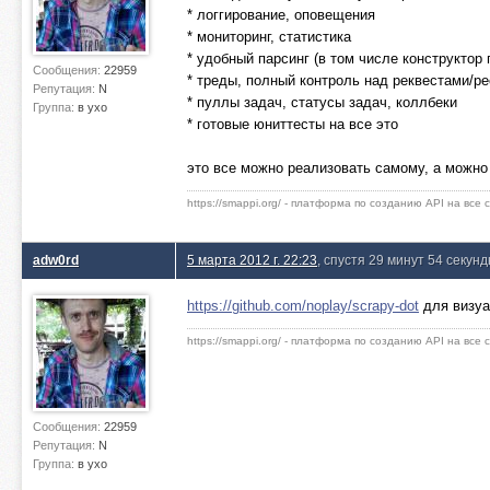
* логгирование, оповещения
* мониторинг, статистика
* удобный парсинг (в том числе конструктор п
Сообщения:
22959
* треды, полный контроль над реквестами/р
Репутация:
N
* пуллы задач, статусы задач, коллбеки
Группа:
в ухо
* готовые юниттесты на все это
это все можно реализовать самому, а можно 
https://smappi.org/ - платформа по созданию API на все
adw0rd
5 марта 2012 г. 22:23
, спустя 29 минут 54 секун
https://github.com/noplay/scrapy-dot
для визуа
https://smappi.org/ - платформа по созданию API на все
Сообщения:
22959
Репутация:
N
Группа:
в ухо