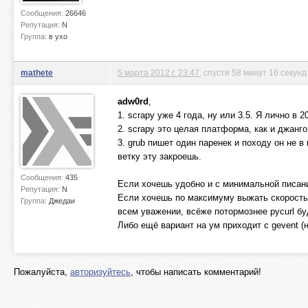
Сообщения:
26646
Репутация:
N
Группа:
в ухо
mathete
5 марта 2012 г. 23:47
, спустя 58 минут 16 секунд
adw0rd
,
1. scrapy уже 4 года, ну или 3.5. Я лично в 
2. scrapy это целая платформа, как и джанг
3. grub пишет один паренек и походу он не в
ветку эту закроешь.
Сообщения:
435
Если хочешь удобно и с минимальной писани
Репутация:
N
Если хочешь по максимуму выжать скорость, т
Группа:
Джедаи
всем уважении, всёже потормознее pycurl бу
Либо ещё вариант на ум приходит с gevent (
Пожалуйста,
авторизуйтесь
, чтобы написать комментарий!