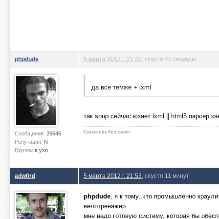
phpdude
5 марта 2012 г. 21:42
, спустя 42 секунды
да все темже + lxml
так soup сейчас юзает lxml || html5 парсер ка
Сапожник без сапог
Сообщения:
26646
Репутация:
N
Группа:
в ухо
adw0rd
5 марта 2012 г. 21:53
, спустя 11 минут
phpdude
, я к тому, что промышленно краулит
велотренажер
мне надо готовую систему, которая бы обес