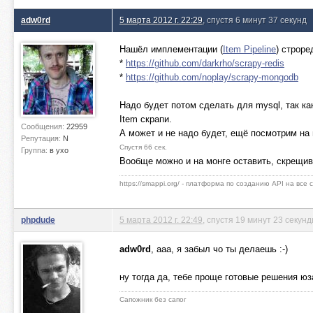
adw0rd
5 марта 2012 г. 22:29
, спустя 6 минут 37 секунд
Нашёл имплементации (
Item Pipeline
) строре
*
https://github.com/darkrho/scrapy-redis
*
https://github.com/noplay/scrapy-mongodb
Надо будет потом сделать для mysql, так ка
Item скрапи.
Сообщения:
22959
А может и не надо будет, ещё посмотрим на п
Репутация:
N
Спустя 66 сек.
Группа:
в ухо
Вообще можно и на монге оставить, скрещив
https://smappi.org/ - платформа по созданию API на все
phpdude
5 марта 2012 г. 22:49
, спустя 19 минут 23 секун
adw0rd
, ааа, я забыл чо ты делаешь :-)
ну тогда да, тебе проще готовые решения юз
Сапожник без сапог