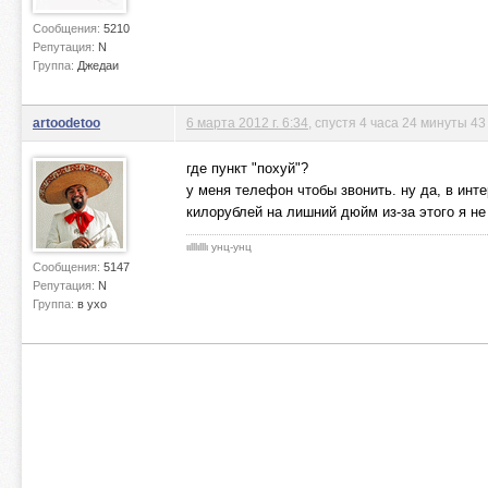
Сообщения:
5210
Репутация:
N
Группа:
Джедаи
artoodetoo
6 марта 2012 г. 6:34
, спустя 4 часа 24 минуты 4
где пункт "похуй"?
у меня телефон чтобы звонить. ну да, в инте
килорублей на лишний дюйм из-за этого я не
ιιlllιlllι унц-унц
Сообщения:
5147
Репутация:
N
Группа:
в ухо