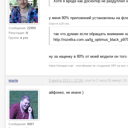
Хотя я вроде как досихпор не раздуплил 
у меня 80% приложений установлены на фл
Спустя 118 сек.
Сообщения:
22959
Репутация:
N
так что думаю если обращать внимание н
Группа:
в ухо
http://rozetka.com.ua/lg_optimus_black_p97
ну за наценку в 80% от моей модели он того 
https://smappi.org/ - платформа по созданию API на все
mario
5 марта 2012 г. 22:08
, спустя 2 часа 55 минут 10
айфонко, не иначе )
Сообщения:
6067