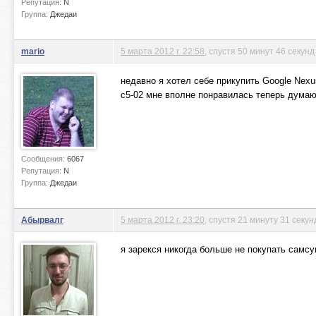
Репутация:
N
Группа:
Джедаи
mario
5 марта 2012 г. 22:58
, спустя 50 минут 46 секунд
недавно я хотел себе прикупить Google Nexu
c5-02 мне вполне понравилась теперь думаю,
Сообщения:
6067
Репутация:
N
Группа:
Джедаи
Абырвалг
5 марта 2012 г. 23:20
, спустя 21 минуту 31 секун
я зарекся никогда больше не покупать самс