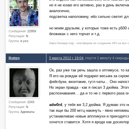
но я не юзаю его активно, раз в день включа
аналогично,
подсветка наполовину, ибо сильно светит дл
но моим друзьям, у которых тоже есть p500 н
Сообщения:
22959
бложиках с него торчат и т.д.
Репутация:
N
Группа:
в ухо
https://smappi.org/ - платформа по созданию API на все
Rotten
5 марта 2012 г. 19:04
, спустя 1 минуту 4 секунды
Ок, раз уже так речь зашла о оптимусе, то к
Я его на рождак ей подарил весьма за скром
фейсбуки, вконтакие, гугл-чаты… Оно напост
Но экран правда - как я писал 3 дюйма. Это
распознавания… да и то не с первого раза о
Сообщения:
2243
adw0rd
, у тебя же 3,2 дюйма. Я думаю это
Репутация:
N
так еще бы 200 мггц накинуть - явно непоме
Группа:
Адекваты
устанавливаю новые аппликухи и приходится
хочется ставится. Хотя я вроде как досихпо