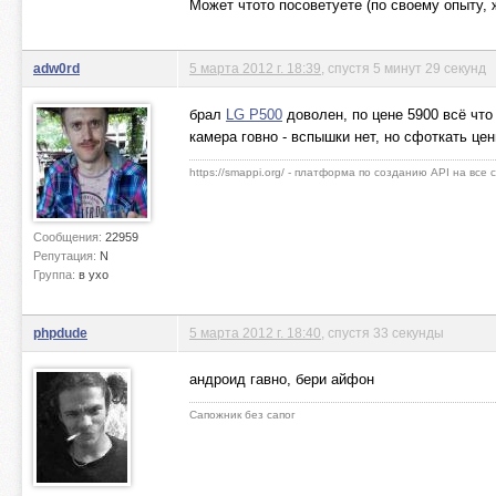
Может чтото посоветуете (по своему опыту,
adw0rd
5 марта 2012 г. 18:39
, спустя 5 минут 29 секунд
брал
LG P500
доволен, по цене 5900 всё что
камера говно - вспышки нет, но сфоткать цен
https://smappi.org/ - платформа по созданию API на все
Сообщения:
22959
Репутация:
N
Группа:
в ухо
phpdude
5 марта 2012 г. 18:40
, спустя 33 секунды
андроид гавно, бери айфон
Сапожник без сапог