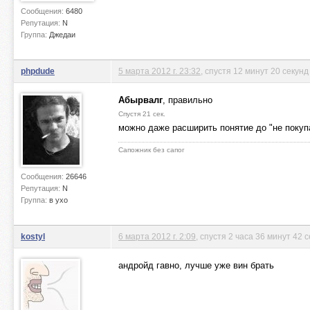
Сообщения:
6480
Репутация:
N
Группа:
Джедаи
phpdude
5 марта 2012 г. 23:32
, спустя 12 минут 20 секунд
Абырвалг
, правильно
Спустя 21 сек.
можно даже расширить понятие до "не поку
Сапожник без сапог
Сообщения:
26646
Репутация:
N
Группа:
в ухо
kostyl
6 марта 2012 г. 2:09
, спустя 2 часа 36 минут 42 
андройд гавно, лучше уже вин брать