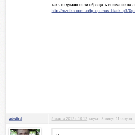
так что думаю если обращать внимание на л
http://rozetka.com.ua/lg_optimus_black_p970/
adw0rd
5 марта 2012 г. 19:12
, спустя 8 минут 11 секунд