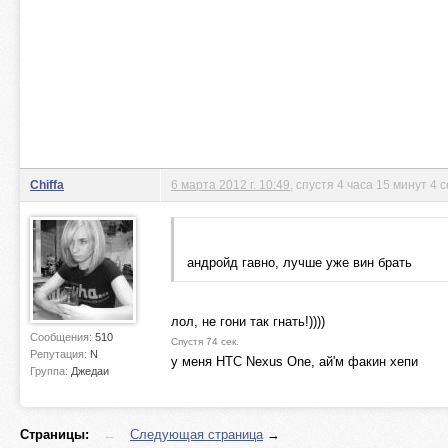
Chiffa
6 марта 2012 г. 10:49
, спустя 4 часа 15 минут 4 
андройд гавно, лучше уже вин брать
лол, не гони так гнать!))))
Сообщения:
510
Спустя 74 сек.
Репутация:
N
у меня HTC Nexus One, ай'м факин хепи
Группа:
Джедаи
Страницы:
←
Следующая страница
→