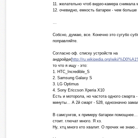
11. желательно чтоб видео-камера снимала
12. очевидно, емкость батареи - чем больше
…
Собсно, думаю, все. Конечно это сугубо суб
поправляйте.
Согласно оф. списку устройств на
андройде(
http://ru.wikipedia.org/w
то что я ищу - это:
1. HTC_Incredible_S
2. Samsung Galaxy S
3. LG Optimus
4. Sony Ericcson Xperia X10
Есть и моторола, но частота одного смарта 
минуты… А 2й смарт - 528, однозначно зама
В самсунгов, к примеру батареи помощнее… 
стоит. глючат много. Я хз.
Ну, хтц много кто хвалит. О прочих не знаю