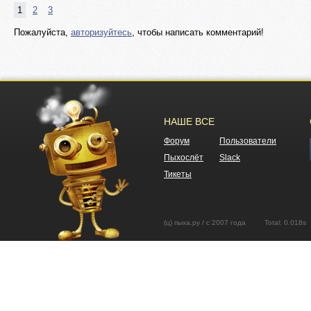
1
2
3
Пожалуйста,
авторизуйтесь
, чтобы написать комментарий!
НАШЕ ВСЕ
Форум
Пользователи
Пыхослёт
Slack
Тикеты
(ц) пыха.ру / с 2007 года Total: 0.01