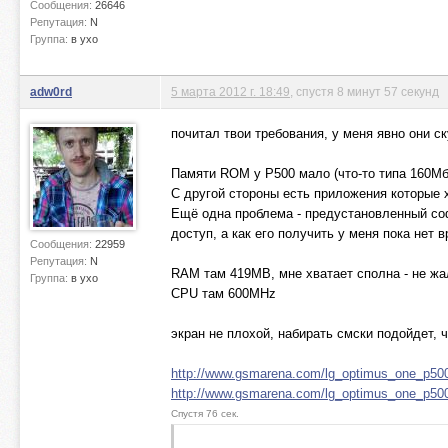
Сообщения:
26646
Репутация:
N
Группа:
в ухо
adw0rd
5 марта 2012 г. 18:49
, спустя 8 минут 57 секунд
почитал твои требования, у меня явно они ск
Памяти ROM у P500 мало (что-то типа 160Мб,
С другой стороны есть приложения которые х
Ещё одна проблема - предустановленный соф
доступ, а как его получить у меня пока нет
Сообщения:
22959
Репутация:
N
RAM там 419MB, мне хватает сполна - не ж
Группа:
в ухо
CPU там 600MHz
экран не плохой, набирать смски подойдет, 
http://www.gsmarena.com/lg_optimus_one_p500
http://www.gsmarena.com/lg_optimus_one_p50
Спустя 76 сек.