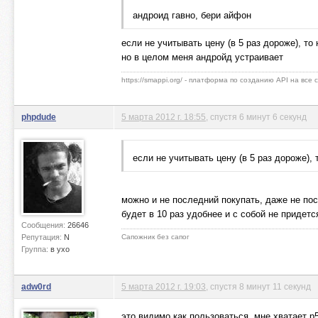
андроид гавно, бери айфон
если не учитывать цену (в 5 раз дороже), т
но в целом меня андройд устраивает
https://smappi.org/ - платформа по созданию API на все
phpdude
5 марта 2012 г. 18:55
, спустя 6 минут 6 секунд
если не учитывать цену (в 5 раз дороже),
можно и не последний покупать, даже не пос
будет в 10 раз удобнее и с собой не придет
Сообщения:
26646
Репутация:
N
Сапожник без сапог
Группа:
в ухо
adw0rd
5 марта 2012 г. 19:03
, спустя 8 минут 11 секунд
это видимо как пользоваться, мне хватает p5