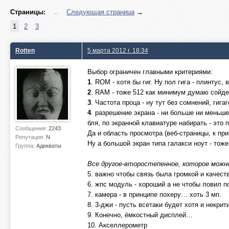
Страницы:
←
Следующая страница
→
1
2
3
Rotten
5 марта 2012 г. 18:34
Выбор ограничен главными критериями:
1
. ROM - хотя бы гиг. Ну пол гига - плинтус,
2
. RAM - тоже 512 как минимум думаю сойде
3
. Частота проца - ну тут без сомнений, ги
4
. разрешение экрана - ни больше ни меньш
бля, по экранной клавиатуре набирать - это 
Сообщения:
2243
Да и область просмотра (веб-страницы, к пр
Репутация:
N
Ну а большой экран типа галакси ноут - тож
Группа:
Адекваты
Все другое-второстепенное, которое можно
5. важно чтобы связь была громкой и качест
6. жпс модуль - хороший а не чтобы ловил п
7. камера - в принципе похеру… хоть 3 мп.
8. 3-джи - пусть всетаки будет хотя и некри
9. Конечно, ёмкостный дисплей…
10. Акселлерометр