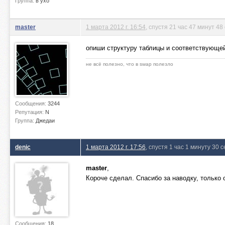
Группа:
в ухо
master
1 марта 2012 г. 16:54
, спустя 21 час 47 минут 48
опиши структуру таблицы и соответствующе
не всё полезно, что в swap полезло
Сообщения:
3244
Репутация:
N
Группа:
Джедаи
denic
1 марта 2012 г. 17:56
, спустя 1 час 1 минуту 30 
master
,
Короче сделал. Спасибо за наводку, только
Сообщения:
18