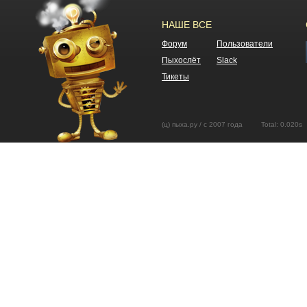
НАШЕ ВСЕ
Форум
Пользователи
Пыхослёт
Slack
Тикеты
(ц) пыха.ру / с 2007 года Total: 0.02