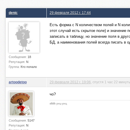
denic
29 февраля 2012 г. 17:44
Есть форма с N количеством полей и N коли
этот случай есть скрытое поле) и значение п
записать в таблицу, но значение поля в дру
БД, а наименования полей всегда писать в о
Сообщения:
18
Репутация:
N
Группа:
Кто попало
artoodetoo
29 февраля 2012 г. 19:06
, спустя 1 час 22 минут
чо?
ιιlllιlllι унц-унц
Сообщения:
5147
Репутация:
N