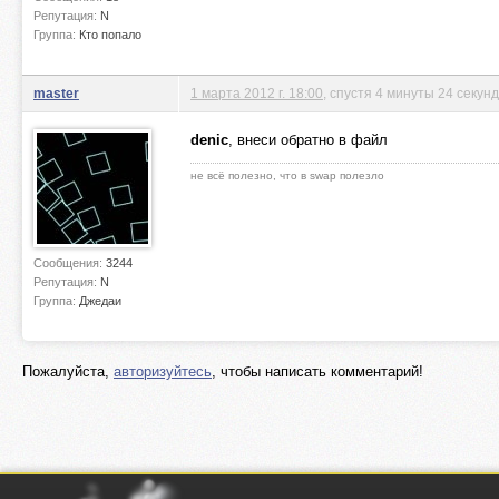
Репутация:
N
Группа:
Кто попало
master
1 марта 2012 г. 18:00
, спустя 4 минуты 24 секун
denic
, внеси обратно в файл
не всё полезно, что в swap полезло
Сообщения:
3244
Репутация:
N
Группа:
Джедаи
Пожалуйста,
авторизуйтесь
, чтобы написать комментарий!