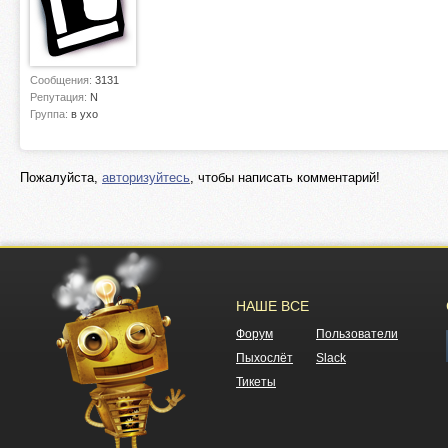
Сообщения:
3131
Репутация:
N
Группа:
в ухо
Пожалуйста,
авторизуйтесь
, чтобы написать комментарий!
НАШЕ ВСЕ
Форум
Пользователи
Пыхослёт
Slack
Тикеты