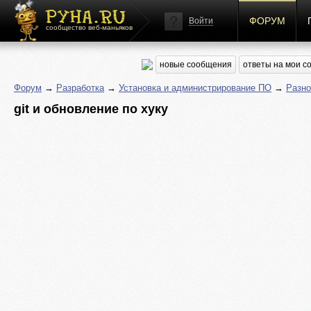
ФОРУМ
Войти
сообщество веб-маньяков
новые сообщения
ответы на мои 
Форум
→
Разработка
→
Установка и администрирование ПО
→
Разн
git и обновление по хуку