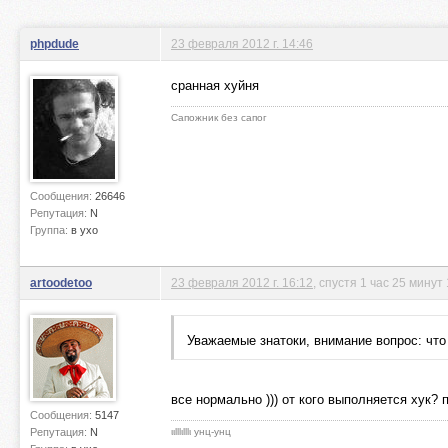
phpdude
23 февраля 2012 г. 14:46
сранная хуйня
Сапожник без сапог
Сообщения:
26646
Репутация:
N
Группа:
в ухо
artoodetoo
23 февраля 2012 г. 16:12
, спустя 1 час 25 минут
Уважаемые знатоки, внимание вопрос: что
все нормально ))) от кого выполняется хук? 
Сообщения:
5147
Репутация:
N
ιιlllιlllι унц-унц