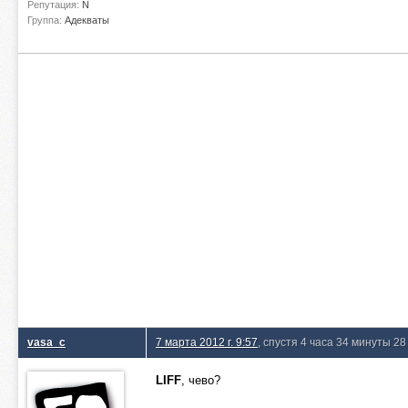
Репутация:
N
Группа:
Адекваты
vasa_c
7 марта 2012 г. 9:57
, спустя 4 часа 34 минуты 28
LIFF
, чево?