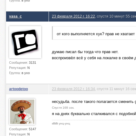
Группа:
в ухо
vasa_c
23 февраля 2012 г. 16:22
, спустя 10 минут 55 се
от кого выполняется хук? прав не хватает
думаю писал бы тогда что прав нет.
воспроизвёл всё у себя на локалке в своём
Сообщения:
3131
Репутация:
N
Группа:
в ухо
artoodetoo
23 февраля 2012 г. 16:34
, спустя 11 минут 16 се
несудьба. после такого полагается сменить g
Спустя 168 сек.
я на днях буквально сталкивался с подобной 
ιιlllιlllι унц-унц
Сообщения:
5147
Репутация:
N