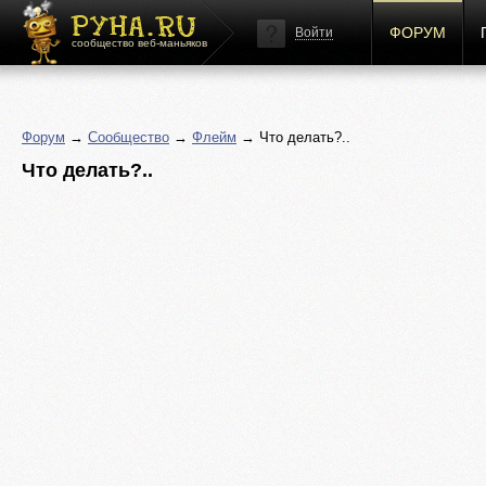
ФОРУМ
Войти
сообщество веб-маньяков
Форум
→
Сообщество
→
Флейм
→ Что делать?..
Что делать?..