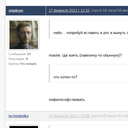
stopkran
17 февраля 2012 г. 12:10
, спустя 18 часов 56 ми
либо… попробуй вставить в рот и вынуть 
Сообщения:
53
master, где взять (лампочку-то обычную)?
Репутация:
N
Группа:
Кто попало
что хотел-то?
пофилософствовать
technobulka
17 февраля 2012 г. 12:55
, спустя 45 минут 54 с