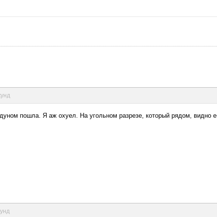
кунд
одуном пошла. Я аж охуел. На угольном разрезе, который рядом, видно 
кунд