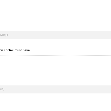
екунды
on control must have
унд