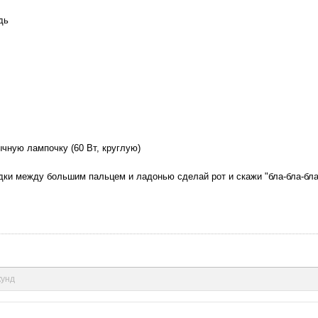
дь
ычную лампочку (60 Вт, круглую)
адки между большим пальцем и ладонью сделай рот и скажи "бла-бла-бла
кунд