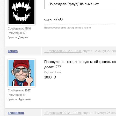
Но раздела "флуд" на пыхе нет
схуяли? оО
Высокоуровневое абстрактное говно
Сообщения:
4540
Репутация:
N
Группа:
Джедаи
Tekuto
17 февраля 2012 г. 13:08
, спустя 12 минут 27 се
Проснулся от того, что подо мной кровать х
делать???
Спустя 14 сек.
1000 :D
Сообщения:
1147
Репутация:
N
Группа:
Адекваты
artoodetoo
17 февраля 2012 г. 13:19
, спустя 11 минут 25 се