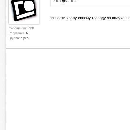
Что делать?..
вознести хвалу своему господу за полученн
Сообщения:
3131
Репутация:
N
Группа:
в ухо