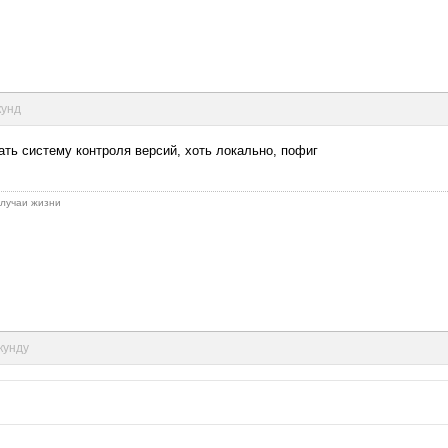
кунд
ать систему контроля версий, хоть локально, пофиг
 случаи жизни
кунду