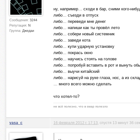
ну, например… сходи в бар, сними кого-нибу
либо… съезди в отпуск
Сообщения:
3244
либо… переведи мне денег
Репутация:
N
либо… напиши как ты провёл лето
Группа:
Джедаи
либо… собери новый системник
либо… заведи кота
либо… купи ударную установку
либо… покрась окно
либо… научись стоять на голове
либо… попробуй вставить в рот и вынуть об
либо… выучи китайский
либо… нарисуй на руке глаза, нос, а из скл
… много всего можно сделать
что хотел-то?
не всё полезно, что в swap полезло
vasa_c
16 февраля 2012 г. 17:13
, спустя 13 минут 36 се