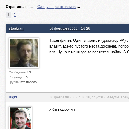
Страницы:
←
Следующая страница
→
1
2
stopkran
16 февраля 2012 г. 16:26
Такая фигня. Один знакомый (директор РА) с
влазит, где-то пустого места дохрена), поп
в ж. Ну, js у меня где-то валяется, найду. 
Сообщения:
53
Репутация:
N
Группа:
Кто попало
Hight
16 февраля 2012 г. 16:28
, спустя 2 минуты 3 се
я бы подрочил