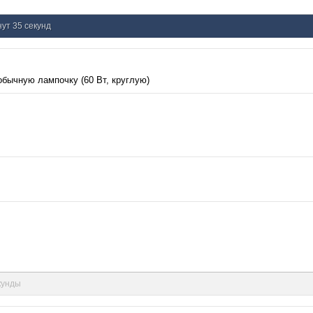
нут 35 секунд
обычную лампочку (60 Вт, круглую)
екунды