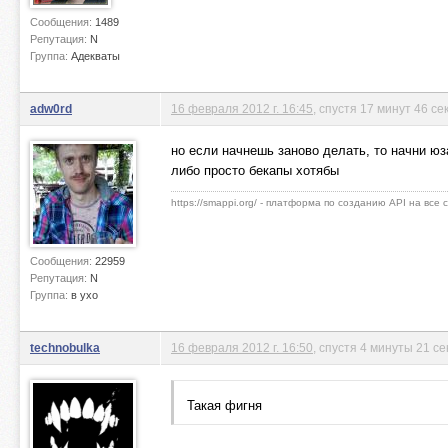
Сообщения:
1489
Репутация:
N
Группа:
Адекваты
adw0rd
16 февраля 2012 г. 16:45
, спустя 17 минут 46 се
но если начнешь заново делать, то начни юз
либо просто бекапы хотябы
https://smappi.org/ - платформа по созданию API на все
Сообщения:
22959
Репутация:
N
Группа:
в ухо
technobulka
16 февраля 2012 г. 16:50
, спустя 4 минуты 21 се
Такая фигня