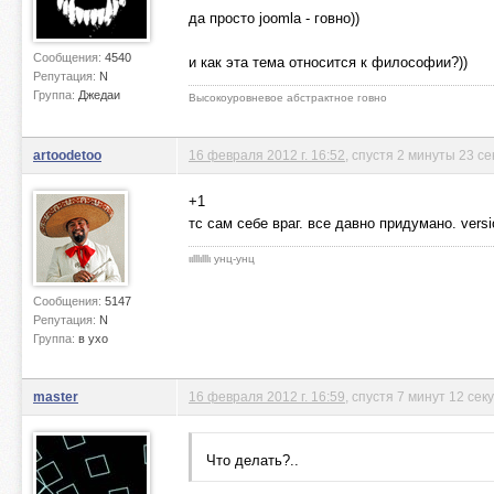
да просто joomla - говно))
Сообщения:
4540
и как эта тема относится к философии?))
Репутация:
N
Группа:
Джедаи
Высокоуровневое абстрактное говно
artoodetoo
16 февраля 2012 г. 16:52
, спустя 2 минуты 23 с
+1
тс сам себе враг. все давно придумано. versi
ιιlllιlllι унц-унц
Сообщения:
5147
Репутация:
N
Группа:
в ухо
master
16 февраля 2012 г. 16:59
, спустя 7 минут 12 сек
Что делать?..