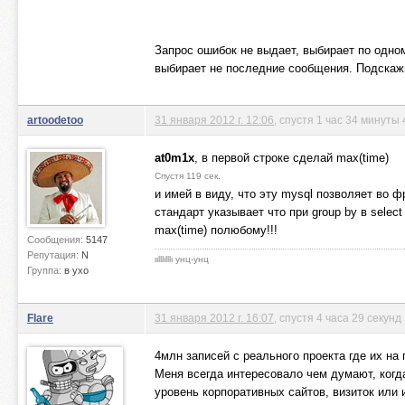
Запрос ошибок не выдает, выбирает по одно
выбирает не последние сообщения. Подскажи
artoodetoo
31 января 2012 г. 12:06
, спустя 1 час 34 минуты
at0m1x
, в первой строке сделай max(time)
Спустя 119 сек.
и имей в виду, что эту mysql позволяет во ф
стандарт указывает что при group by в selec
max(time) полюбому!!!
Сообщения:
5147
Репутация:
N
ιιlllιlllι унц-унц
Группа:
в ухо
Flare
31 января 2012 г. 16:07
, спустя 4 часа 29 секунд
4млн записей с реального проекта где их на
Меня всегда интересовало чем думают, когд
уровень корпоративных сайтов, визиток или 