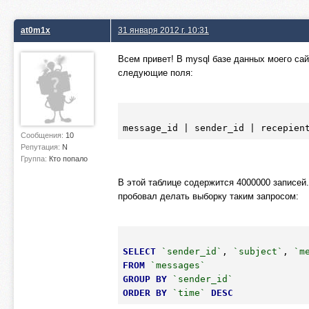
at0m1x
31 января 2012 г. 10:31
Всем привет! В mysql базе данных моего сай
следующие поля:
Сообщения:
10
Репутация:
N
Группа:
Кто попало
В этой таблице содержится 4000000 записей
пробовал делать выборку таким запросом:
SELECT
`sender_id`
, 
`subject`
, 
`m
FROM
`messages`
GROUP
BY
`sender_id`
ORDER
BY
`time`
DESC