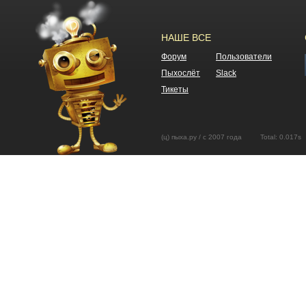
НАШЕ ВСЕ
Форум
Пользователи
Пыхослёт
Slack
Тикеты
(ц) пыха.ру / с 2007 года Total: 0.01