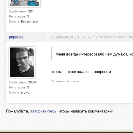
Сообщения:
284
Репутация:
N
Группа:
Кто попало
phpdude
31 января 2012 г. 16:15
, спустя 8 минут 48 секун
Меня всегда интересовало чем думают, ко
это да… тоже задаюсь вопросом
Сапожник без сапог
Сообщения:
26646
Репутация:
N
Группа:
в ухо
Пожалуйста,
авторизуйтесь
, чтобы написать комментарий!