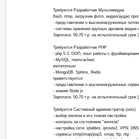
Требуется Разработчик Мультимедиа
flash, rtmp, загрузчик фото, видео/аудио п
- представление о высоконагруженных поток
- системы хранения крупных архивов медиа 
Зарплата: 50-70 т.р. на испытательный срок 
Требуется Разработчик PHP
- php 5.3, ООП, опыт работы с фрэймворками:
- MySQL, memcached,
желательно
- MongoDB, Sphinx, Redis
приветствуется
- представление о высоконагруженных серви
- знание Node.js
Зарплата: 50-70 т.р. на испытательный срок 
Требуется Системный администратор (unix)
- выбор железа и его тонкая настройка
- контроль за состоянием "железа"
- настройка сети: iptables, iproute2, VPN, DNS 
- сервисы smtp/imap/pop3, xmpp, ftp, ntp