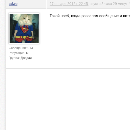
adwo
27 января 2012 г. 22:45
, спустя 3 часа 29 минут 
Такой наеб, когда разослал сообщение и пото
Сообщения:
913
Репутация:
N
Группа:
Джедаи