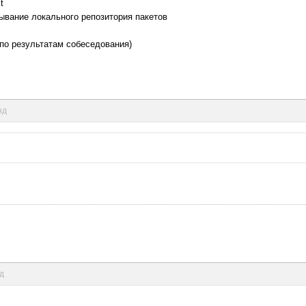
t
ртывание локального репозитория пакетов
(по результатам собеседования)
нд
нд