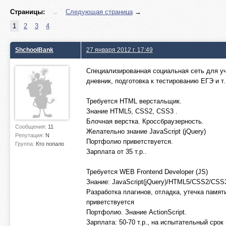
Страницы:
←
Следующая страница
→
1
2
3
4
ShchoolBank
27 января 2012 г. 17:49
Специализированная социальная сеть для уч
дневник, подготовка к тестированию ЕГЭ и т.
Требуется HTML верстальщик.
Знание HTML5, CSS2, CSS3 .
Блочная верстка. Кроссбраузерность.
Сообщения:
11
Желательно знание JavaScript (jQuery)
Репутация:
N
Портфолио приветствуется.
Группа:
Кто попало
Зарплата от 35 т.р..
Требуется WEB Frontend Developer (JS)
Знание: JavaScript(jQuery)/HTML5/CSS2/CSS
Разработка плагинов, отладка, утечка памят
приветствуется
Портфолио. Знание ActionScript.
Зарплата: 50-70 т.р., на испытательный срок