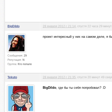
BigDildo
28 января 2012 г. 21:14
, спустя 22 часа 29 минут
проект интересный у них на самом деле, я б
Сообщения:
29
Репутация:
N
Группа:
Кто попало
Tekuto
28 января 2012 г. 21:35
, спустя 20 минут 49 секу
BigDildo
, где бы ты себя попробовал? :D