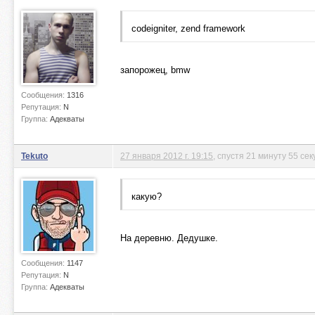
codeigniter, zend framework
запорожец, bmw
Сообщения:
1316
Репутация:
N
Группа:
Адекваты
Tekuto
27 января 2012 г. 19:15
, спустя 21 минуту 55 сек
какую?
На деревню. Дедушке.
Сообщения:
1147
Репутация:
N
Группа:
Адекваты