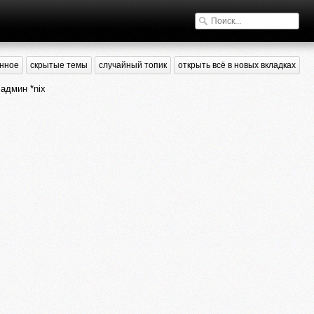
нное
скрытые темы
случайный топик
открыть всё в новых вкладках
админ *nix