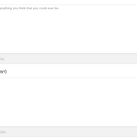
 anything you think that you could ever be.
унд
рут)
унды