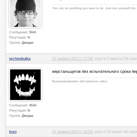
You can be anything you want to be. Just turn yourself into
Сообщения:
5641
Репутация:
N
Группа:
Джедаи
technobulka
27 января 2012 г. 17:58
, спустя 2 минуты 59 сек
верстальщегов без испытательного срока бе
Высокоуровневое абстрактное говно
Сообщения:
4540
Репутация:
N
Группа:
Джедаи
Ivan
27 января 2012 г. 18:54
, спустя 55 минут 44 сек