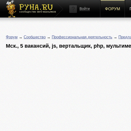
ФОРУМ
Войти
сообщество веб-маньяков
Форум
→
Сообщество
→
Профессиональная деятельность
→
Предла
Мск., 5 вакансий, js, вертальщик, php, мультим