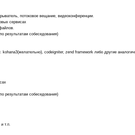
рогрыватель, потоковое вещание, видеоконференции.
овых сервисах
файлов.
(по результатам собеседования)
 kohana3(желательно), codeigniter, zend framework либо другие аналогич
сах
(по результатам собеседования)
и т.п.