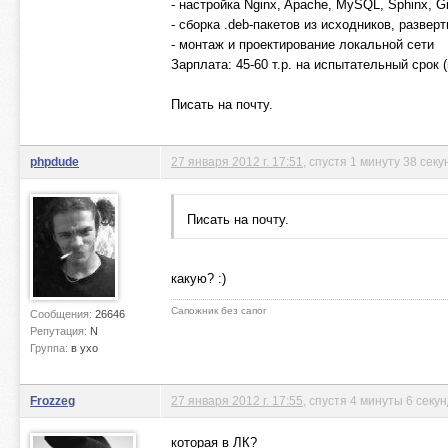
- настройка Nginx, Apache, MySQL, Sphinx, Gi
- сборка .deb-пакетов из исходников, разве
- монтаж и проектирование локальной сети
Зарплата: 45-60 т.р. на испытательный срок 
Писать на почту.
phpdude
27 января 2012 г. 17:51
, спустя 1 минуту 38 секу
Писать на почту.
какую? :)
Сапожник без сапог
Сообщения:
26646
Репутация:
N
Группа:
в ухо
Frozzeg
27 января 2012 г. 17:55
, спустя 4 минуты 6 секу
которая в ЛК?