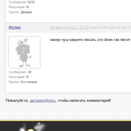
Сообщения:
5210
Репутация:
N
Группа:
Джедаи
Richter
18 августа 2012 г. 21:43
, спустя 204 дня 21 час 
нахер чуш какуето писать,это блин так бесит
Сообщения:
18
Репутация:
N
Группа:
Кто попало
Пожалуйста,
авторизуйтесь
, чтобы написать комментарий!