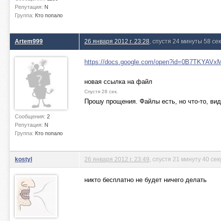
Репутация:
N
Группа:
Кто попало
Artem999
26 января 2012 г. 23:28
, спустя 24 минуты 58 се
https://docs.google.com/open?id=0B7T
новая ссылка на файл
Спустя 28 сек.
Прошу прощения. Файлы есть, но что-то, вид
Сообщения:
2
Репутация:
N
Группа:
Кто попало
kostyl
26 января 2012 г. 23:49
, спустя 21 минуту 40 сек
никто бесплатно не будет ничего делать