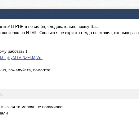
гите! В PHP я не силён, следовательно прошу Вас.
 написана на HTML. Сколько я не скриптов туда не ставил, сколько раз
рму работать:)
xMJ...jEyMTViNzFkMjVm
но, пожалуйста, помогите.
нд
 и какая то мелочь не получилась.
лали