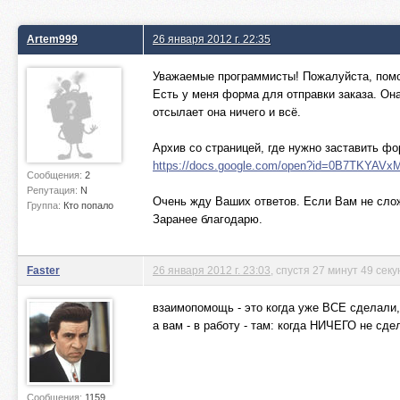
Artem999
26 января 2012 г. 22:35
Уважаемые программисты! Пожалуйста, помо
Есть у меня форма для отправки заказа. Она
отсылает она ничего и всё.
Архив со страницей, где нужно заставить фо
https://docs.google.com/open?id=0B7TKYAV
Сообщения:
2
Репутация:
N
Очень жду Ваших ответов. Если Вам не слож
Группа:
Кто попало
Заранее благодарю.
Faster
26 января 2012 г. 23:03
, спустя 27 минут 49 секу
взаимопомощь - это когда уже ВСЕ сделали,
а вам - в работу - там: когда НИЧЕГО не сде
Сообщения:
1159