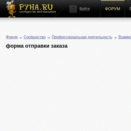
ФОРУМ
Войти
сообщество веб-маньяков
Форум
→
Сообщество
→
Профессиональная деятельность
→
Взаим
форма отправки заказа