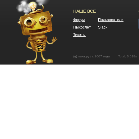
НАШЕ ВСЕ
Форум
Пользователи
Пыхослёт
Slack
Тикеты
(ц) пыха.ру / с 2007 года Total: 0.01