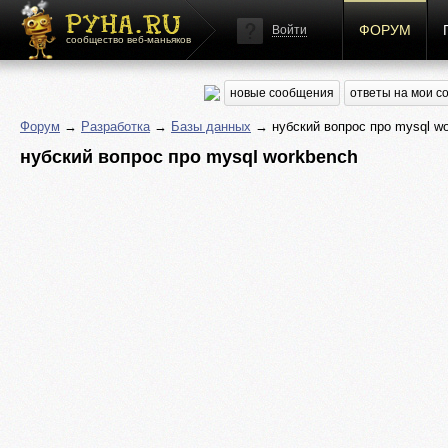
ФОРУМ
Войти
сообщество веб-маньяков
новые сообщения
ответы на мои 
Форум
→
Разработка
→
Базы данных
→ нубский вопрос про mysql w
нубский вопрос про mysql workbench