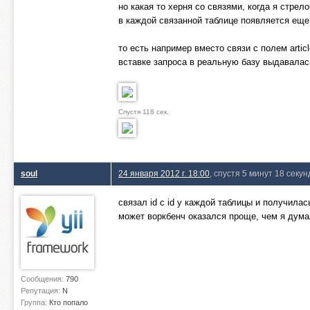
но какая то херня со связями, когда я стре
в каждой связанной таблице появляется еще 
то есть например вместо связи с полем articl
вставке запроса в реальную базу выдавалась
Спустя 118 сек.
soul
24 января 2012 г. 18:00
, спустя 5 минут 18 секун
связал id с id у каждой таблицы и получилас
может воркбенч оказался проще, чем я дум
Сообщения:
790
Репутация:
N
Группа:
Кто попало