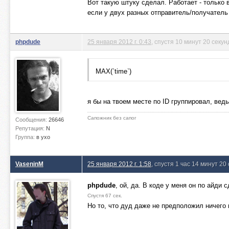
Вот такую штуку сделал. Работает - только
если у двух разных отправитель/получател
phpdude
25 января 2012 г. 0:43
, спустя 10 минут 20 секун
MAX(`time`)
я бы на твоем месте по ID группировал, ведь
Сапожник без сапог
Сообщения:
26646
Репутация:
N
Группа:
в ухо
VaseninM
25 января 2012 г. 1:58
, спустя 1 час 14 минут 20
phpdude
, ой, да. В коде у меня он по айди 
Спустя 67 сек.
Но то, что дуд даже не предположил ничего 