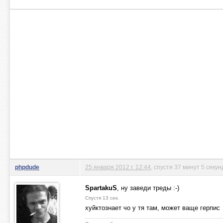
phpdude
25 января 2012 г. 12:44
, спустя 37 минут 5 секун
SpartakuS
, ну заведи треды :-)
Спустя 13 сек.
хуйктознает чо у тя там, может ваще герпис