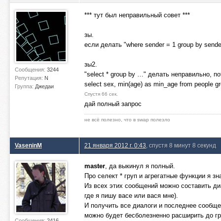
*** тут был неправильный совет ***
зы.
если делать "where sender = 1 group by send
зы2.
Сообщения:
3244
"select * group by …" делать неправильно, п
Репутация:
N
select sex, min(age) as min_age from people g
Группа:
Джедаи
Спустя 66 сек.
дай полный запрос
не всё полезно, что в swap полезло
VaseninM
21 января 2012 г. 0:43
, спустя 8 минут 8 секунд
master
, да выкинул я полный.
Про селект * груп и агрегатные функции я з
Из всех этих сообщений можно составить диа
где я пишу васе или вася мне).
И получить все диалоги и последнее сообще
можно будет бесболезненно расширить до гр
Сообщения:
2416