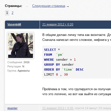
Страницы:
←
Следующая страница
→
1
2
VaseninM
21 января 2012 г. 0:20
В общем делаю личку типа как вконтакте. Для 
Сначала написал нечто сложное, нифнига у м
SELECT
FROM
`pm`
WHERE
 sender = 
1
Сообщения:
2416
GROUP
BY
Репутация:
N
ORDER
BY
`time`
DESC
Группа:
Адекваты
LIMIT 
0
 , 
30
Проблема в том, что групируется он получая
что это логично, но вот как выйти из ситуаци
master
21 января 2012 г. 0:35
, спустя 14 минут 23 секу