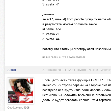
3 sveta 44
делаем
select *, max(id) from people group by name w
в результате можем получить такое
id name age
2
vasya
22
3 sveta 44
потому что столбцы агрегируются независимо
не всё полезно, что в swap полезло
AlexB
21 января 2012 г. 12:34
, спустя 2 часа 51 минуту
Вообще-то, есть такая функция GROUP_CONCAT
выцепить из строки первый на стороне пхп и
постгресе все круто - тип поля массив и сл
нефигово бы наложить временные ограничения
дольше будет работать сервис - тем тормозн
Сообщения:
4306