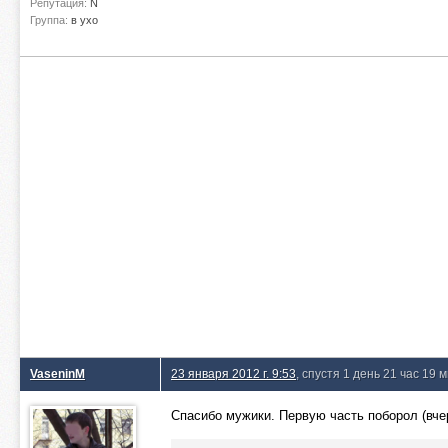
Репутация:
N
Группа:
в ухо
VaseninM
23 января 2012 г. 9:53
, спустя 1 день 21 час 19 
Спасибо мужики. Первую часть поборол (вче