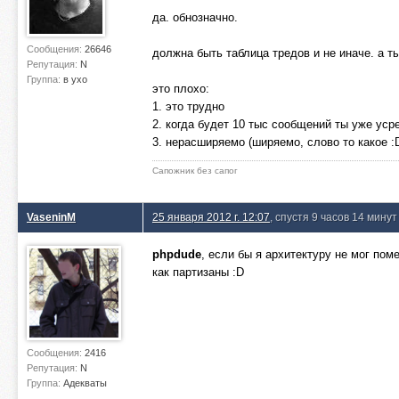
да. обнозначно.
Сообщения:
26646
должна быть таблица тредов и не иначе. а т
Репутация:
N
Группа:
в ухо
это плохо:
1. это трудно
2. когда будет 10 тыс сообщений ты уже уср
3. нерасширяемо (ширяемо, слово то какое :
Сапожник без сапог
VaseninM
25 января 2012 г. 12:07
, спустя 9 часов 14 минут
phpdude
, если бы я архитектуру не мог поме
как партизаны :D
Сообщения:
2416
Репутация:
N
Группа:
Адекваты