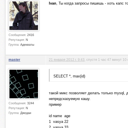
Ivan
, Ты когда запросы пишешь - хоть капс то
Сообщения:
2416
Репутация:
N
Группа:
Адекваты
master
21 января 2012 г. 9:43
, спустя 1 час 47 минут 10
SELECT *, max(id)
такой микс позволяет делать только mysql, 
непредсказуемую кашу.
Сообщения:
3244
пример
Репутация:
N
Группа:
Джедаи
id name age
1 vasya 22
2 vasya 33