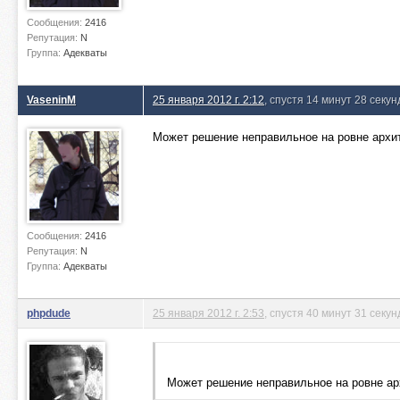
Сообщения:
2416
Репутация:
N
Группа:
Адекваты
VaseninM
25 января 2012 г. 2:12
, спустя 14 минут 28 секун
Может решение неправильное на ровне архи
Сообщения:
2416
Репутация:
N
Группа:
Адекваты
phpdude
25 января 2012 г. 2:53
, спустя 40 минут 31 секун
Может решение неправильное на ровне ар