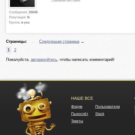
Сапожник без сапог
Сообщения:
26646
Репутация:
N
Группа:
в ухо
Страницы:
←
Следующая страница
→
1
2
Пожалуйста,
авторизуйтесь
, чтобы написать комментарий!
НАШЕ ВСЕ
Форум
Пользователи
Пыхослёт
Slack
Тикеты