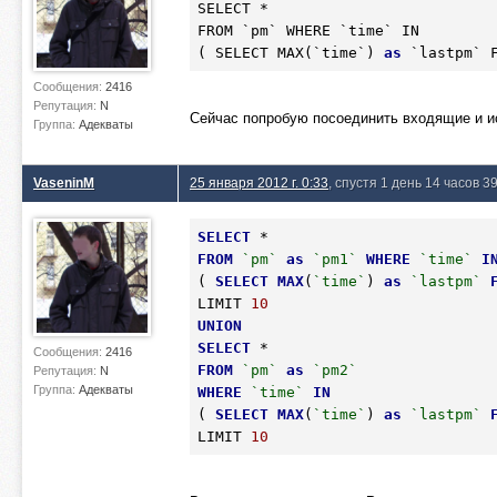
SELECT *

FROM `pm` WHERE `time` IN 

( SELECT MAX(`time`) 
as
 `lastpm` 
Сообщения:
2416
Репутация:
N
Сейчас попробую посоединить входящие и 
Группа:
Адекваты
VaseninM
25 января 2012 г. 0:33
, спустя 1 день 14 часов 3
SELECT
FROM
`pm`
as
`pm1`
WHERE
`time`
I
( 
SELECT
MAX
(
`time`
) 
as
`lastpm`
LIMIT 
10
UNION
SELECT
Сообщения:
2416
FROM
`pm`
as
`pm2`
Репутация:
N
Группа:
Адекваты
WHERE
`time`
IN
( 
SELECT
MAX
(
`time`
) 
as
`lastpm`
LIMIT 
10