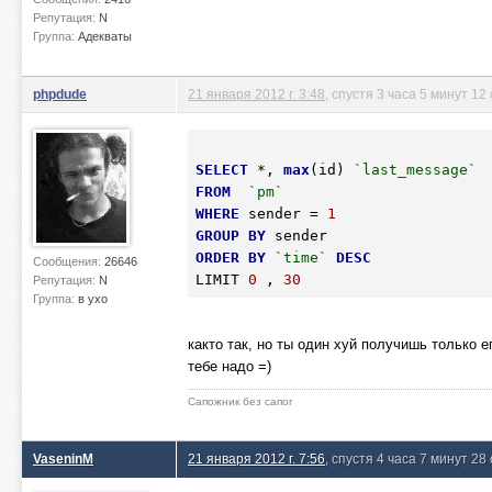
Репутация:
N
Группа:
Адекваты
phpdude
21 января 2012 г. 3:48
, спустя 3 часа 5 минут 12
SELECT
 *, 
max
(id) 
`last_message`
FROM
`pm`
WHERE
 sender = 
1
GROUP
BY
ORDER
BY
`time`
DESC
Сообщения:
26646
LIMIT 
0
 , 
30
Репутация:
N
Группа:
в ухо
както так, но ты один хуй получишь только е
тебе надо =)
Сапожник без сапог
VaseninM
21 января 2012 г. 7:56
, спустя 4 часа 7 минут 28