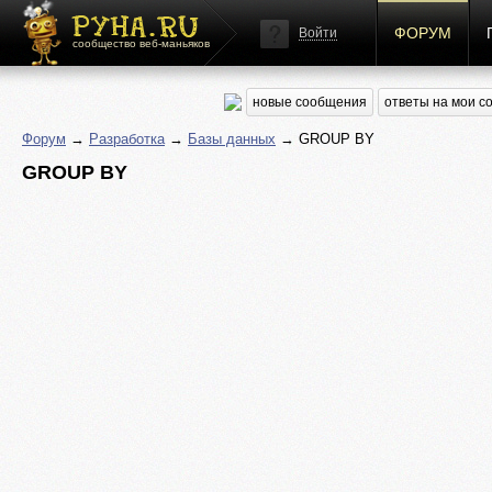
ФОРУМ
Войти
сообщество веб-маньяков
новые сообщения
ответы на мои 
Форум
→
Разработка
→
Базы данных
→ GROUP BY
GROUP BY