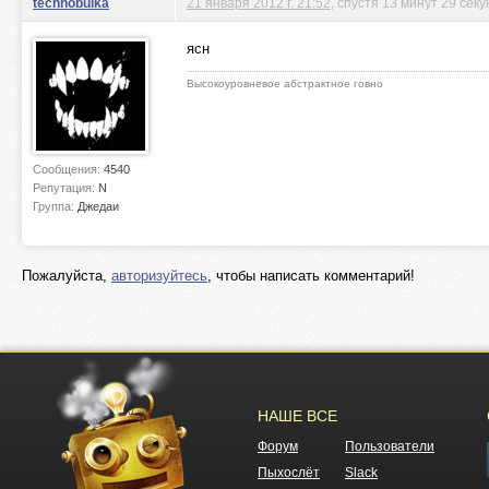
technobulka
21 января 2012 г. 21:52
, спустя 13 минут 29 секу
ясн
Высокоуровневое абстрактное говно
Сообщения:
4540
Репутация:
N
Группа:
Джедаи
Пожалуйста,
авторизуйтесь
, чтобы написать комментарий!
НАШЕ ВСЕ
Форум
Пользователи
Пыхослёт
Slack