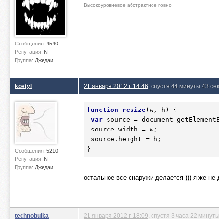
Высокоуровневое абстрактное говно
Сообщения:
4540
Репутация:
N
Группа:
Джедаи
kostyl
21 января 2012 г. 14:46
, спустя 44 минуты 43 се
function
resize
(w, h)
 {
var
 source = document.getElement
 source.width = w;

 source.height = h;

}
Сообщения:
5210
Репутация:
N
Группа:
Джедаи
остальное все снаружи делается ))) я же не
technobulka
21 января 2012 г. 18:09
, спустя 3 часа 22 минут