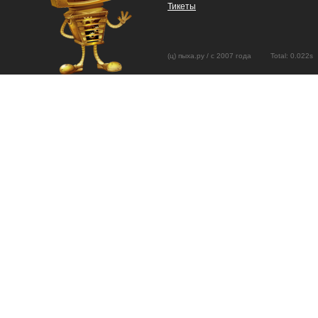
Тикеты
(ц) пыха.ру / с 2007 года Total: 0.02