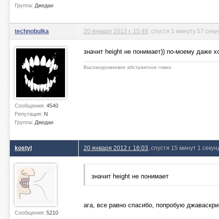
Группа:
Джедаи
technobulka
20 января 2012 г. 15:48
, спустя 1 минуту 57 секу
значит height не понимает)) по-моему даже х
Высокоуровневое абстрактное говно
Сообщения:
4540
Репутация:
N
Группа:
Джедаи
kostyl
20 января 2012 г. 16:03
, спустя 15 минут 1 секун
значит height не понимает
ага, все равно спасибо, попробую джаваск
Сообщения:
5210