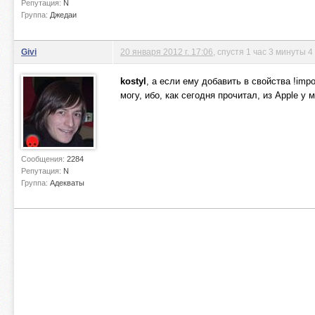
Репутация:
N
Группа:
Джедаи
Givi
20 января 2012 г. 17:06
, спустя 1 час 3 минуты 
kostyl
, а если ему добавить в свойства !impor
могу, ибо, как сегодня прочитал, из Apple у 
Сообщения:
2284
Репутация:
N
Группа:
Адекваты