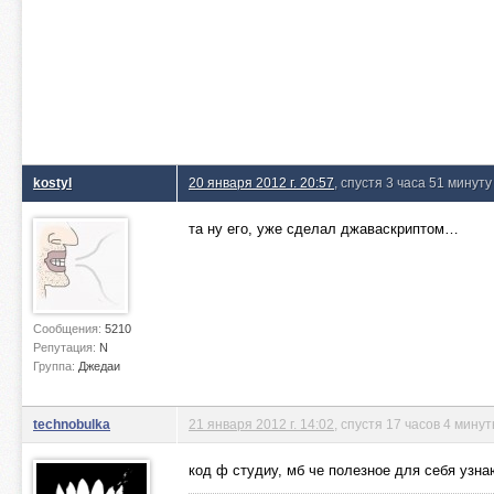
kostyl
20 января 2012 г. 20:57
, спустя 3 часа 51 минут
та ну его, уже сделал джаваскриптом…
Сообщения:
5210
Репутация:
N
Группа:
Джедаи
technobulka
21 января 2012 г. 14:02
, спустя 17 часов 4 мину
код ф студиу, мб че полезное для себя узна