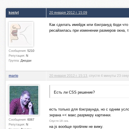
kostyl
20 января 2012 г. 15:09
Как сделать имейдж или бэкгрануд боди что
ресайзилась при изменении размеров окна, 
Сообщения:
5210
Репутация:
N
Группа:
Джедаи
mario
20 января 2012 г. 15:13
, спустя 4 минуты 23 сек
Есть ли CSS решение?
есть только для бэкграунда, но с одним ус
экрана =< макс.разрмеру картинки.
Сообщения:
6067
Спустя 18 сек.
Репутация:
N
на js вообще проблем не вижу.