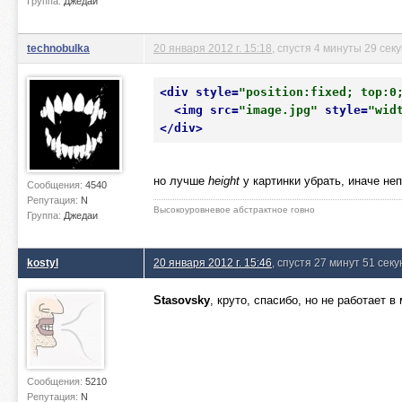
Группа:
Джедаи
technobulka
20 января 2012 г. 15:18
, спустя 4 минуты 29 сек
<
div
style
=
"position:fixed; top:0
<
img
src
=
"image.jpg"
style
=
"wid
</
div
>
но лучше
height
у картинки убрать, иначе не
Сообщения:
4540
Репутация:
N
Высокоуровневое абстрактное говно
Группа:
Джедаи
kostyl
20 января 2012 г. 15:46
, спустя 27 минут 51 секу
Stasovsky
, круто, спасибо, но не работает 
Сообщения:
5210
Репутация:
N