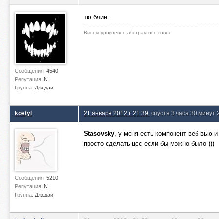
тю блин…
Высокоуровневое абстрактное говно
Сообщения:
4540
Репутация:
N
Группа:
Джедаи
kostyl
21 января 2012 г. 21:39
, спустя 3 часа 30 минут
Stasovsky
, у меня есть компонент веб-вью 
просто сделать цсс если бы можно было )))
Сообщения:
5210
Репутация:
N
Группа:
Джедаи