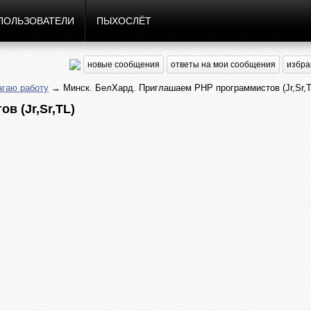
ПОЛЬЗОВАТЕЛИ
ПЫХОСЛЁТ
новые сообщения
ответы на мои сообщения
избра
гаю работу
→ Минск. БелХард. Приглашаем PHP программистов (Jr,Sr,T
в (Jr,Sr,TL)