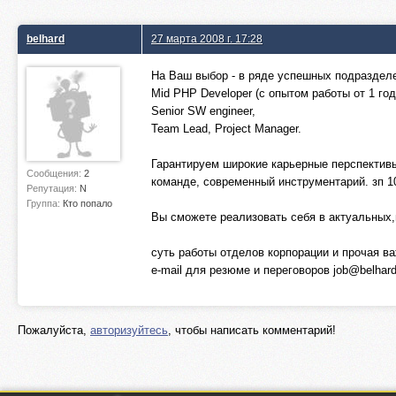
belhard
27 марта 2008 г. 17:28
На Ваш выбор - в ряде успешных подразделе
Mid PHP Developer (с опытом работы от 1 год
Senior SW engineer,
Team Lead, Project Manager.
Гарантируем широкие карьерные перспективы
Сообщения:
2
команде, современный инструментарий. зп 1
Репутация:
N
Группа:
Кто попало
Вы сможете реализовать себя в актуальных,
суть работы отделов корпорации и прочая 
e-mail для резюме и переговоров
job@belhar
Пожалуйста,
авторизуйтесь
, чтобы написать комментарий!