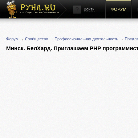
ФОРУМ
Войти
сообщество веб-маньяков
Форум
→
Сообщество
→
Профессиональная деятельность
→
Предла
Минск. БелХард. Приглашаем PHP программисто