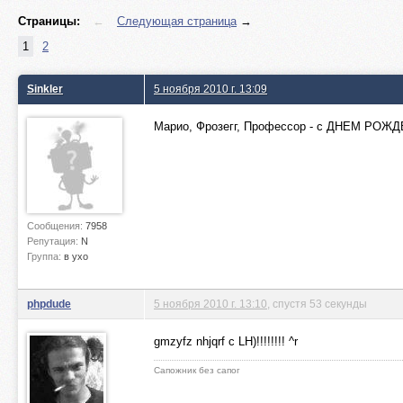
Страницы:
←
Следующая страница
→
1
2
Sinkler
5 ноября 2010 г. 13:09
Марио, Фрозегг, Профессор - с ДНЕМ РОЖ
Сообщения:
7958
Репутация:
N
Группа:
в ухо
phpdude
5 ноября 2010 г. 13:10
, спустя 53 секунды
gmzyfz nhjqrf c LH)!!!!!!!! ^r
Сапожник без сапог