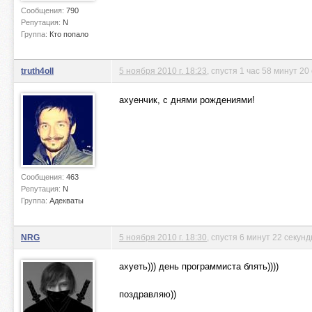
Сообщения:
790
Репутация:
N
Группа:
Кто попало
truth4oll
5 ноября 2010 г. 18:23
, спустя 1 час 58 минут 20
ахуенчик, с днями рождениями!
Сообщения:
463
Репутация:
N
Группа:
Адекваты
NRG
5 ноября 2010 г. 18:30
, спустя 6 минут 22 секун
ахуеть))) день программиста блять))))
поздравляю))