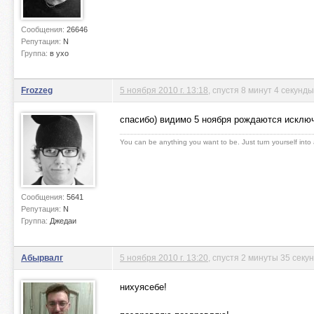
Сообщения:
26646
Репутация:
N
Группа:
в ухо
Frozzeg
5 ноября 2010 г. 13:18
, спустя 8 минут 4 секунды
спасибо) видимо 5 ноября рождаются исклю
You can be anything you want to be. Just turn yourself into
Сообщения:
5641
Репутация:
N
Группа:
Джедаи
Абырвалг
5 ноября 2010 г. 13:20
, спустя 2 минуты 35 секу
нихуясебе!