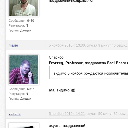
поздравляю-поздравляю!
Сообщения:
6480
Репутация:
N
Группа:
Джедаи
mario
5 ноября 2010 г. 13:30
, спустя 9 минут 46 секунд
Спасибо!
Frozzeg
,
Professor
, поздравляю Вас! Всего в
видимо 5 ноября рождаются исключитель
Сообщения:
6067
ага, видимо ))))
Репутация:
N
Группа:
Джедаи
vasa_c
5 ноября 2010 г. 14:21
, спустя 50 минут 32 секу
охуеть, поздравляю!