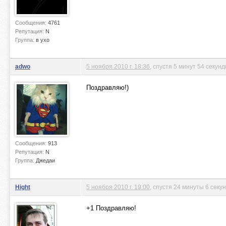
Сообщения:
4761
Репутация:
N
Группа:
в ухо
adwo
5 ноября 2010 г. 18:36
, спустя 5 минут 54 секун
Поздравляю!)
Сообщения:
913
Репутация:
N
Группа:
Джедаи
Hight
5 ноября 2010 г. 19:00
, спустя 24 минуты 6 секу
+1 Поздравляю!