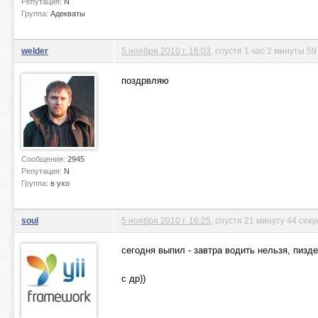
Репутация:
N
Группа:
Адекваты
welder
5 ноября 2010 г. 16:03
, спустя 1 час 2 минуты 59
поздрвляю
Сообщения:
2945
Репутация:
N
Группа:
в ухо
soul
5 ноября 2010 г. 16:25
, спустя 21 минуту 44 сек
сегодня выпил - завтра водить нельзя, пизде
с др))