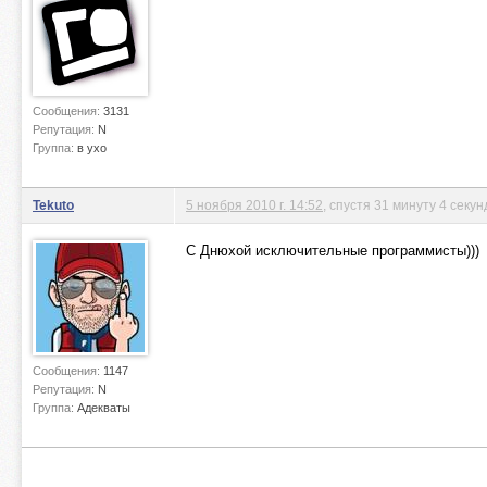
Сообщения:
3131
Репутация:
N
Группа:
в ухо
Tekuto
5 ноября 2010 г. 14:52
, спустя 31 минуту 4 секу
С Днюхой исключительные программисты)))
Сообщения:
1147
Репутация:
N
Группа:
Адекваты