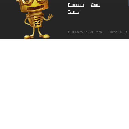
Пыхослёт
Slack
Тикеты
(ц) пыха.ру / с 2007 года Total: 0.01