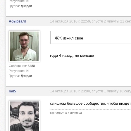
Репутация:
N
Группа:
Джедаи
Абырвалг
14 октября 2010 г. 22:59
, спустя 2 минуты 21 се
ЖЖ изжил свое
года 4 назад, не меньше
Сообщения:
6480
Репутация:
N
Группа:
Джедаи
md5
14 октября 2010 г. 23:00
, спустя 1 минуту 18 сек
слишком большое сообщество, чтобы пиздеть,
все умрут, а я изумруд