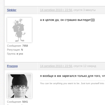
Sinkler
14 октября 2010 г. 22:56
, спустя 3 минуты
а в целом да, он страшно выглядит))))
Сообщения:
7958
Репутация:
N
Группа:
в ухо
Frozzeg
14 октября 2010 г. 22:56
, спустя 12 секунд
я вообще в жж зарегался только для того, ч
You can be anything you want to be. Just turn yourself into
Сообщения:
5641