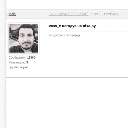
md5
14 октября 2010 г. 23:07
, спустя 21 секунду
vasa_c негодуэ на пiха.ру
все умрут, а я изумруд
Сообщения:
11960
Репутация:
N
Группа:
в ухо