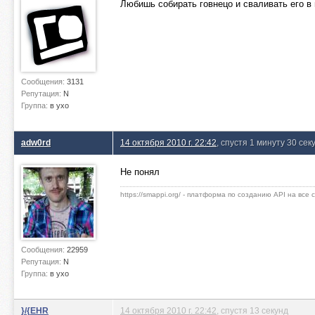
Любишь собирать говнецо и сваливать его в
Сообщения:
3131
Репутация:
N
Группа:
в ухо
adw0rd
14 октября 2010 г. 22:42
, спустя 1 минуту 30 сек
Не понял
https://smappi.org/ - платформа по созданию API на все
Сообщения:
22959
Репутация:
N
Группа:
в ухо
}/{EHR
14 октября 2010 г. 22:42
, спустя 13 секунд