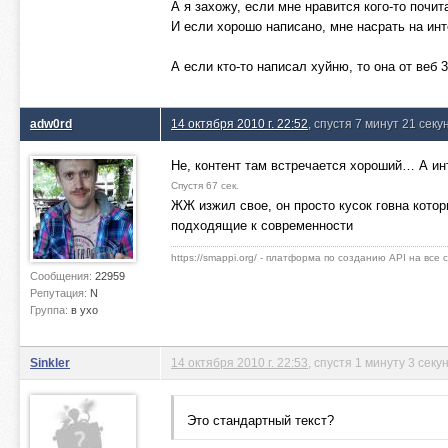
А я захожу, если мне нравится кого-то почит
И если хорошо написано, мне насрать на ин
А если кто-то написал хуйню, то она от веб 
adw0rd
14 октября 2010 г. 22:52
, спустя 7 минут 21 секу
Не, контент там встречается хороший… А инт
Спустя 67 сек.
ЖЖ изжил свое, он просто кусок говна кото
подходящие к современности
https://smappi.org/ - платформа по созданию API на все
Сообщения:
22959
Репутация:
N
Группа:
в ухо
Sinkler
14 октября 2010 г. 22:53
, спустя 1 минуту 3 секу
Это стандартный текст?