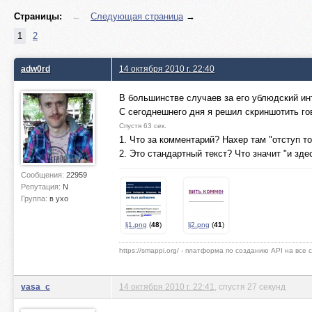
Страницы:
←
Следующая страница
→
1
2
adw0rd
14 октября 2010 г. 22:40
В большинстве случаев за его ублюдский ин
С сегоднешнего дня я решил скриншотить г
Спустя 63 сек.
1. Что за комментарий? Нахер там "отступ т
2. Это стандартный текст? Что значит "и здес
Сообщения:
22959
Репутация:
N
Группа:
в ухо
lj1.png
(
48
)
lj2.png
(
41
)
https://smappi.org/ - платформа по созданию API на все
vasa_c
14 октября 2010 г. 22:41
, спустя 27 секунд