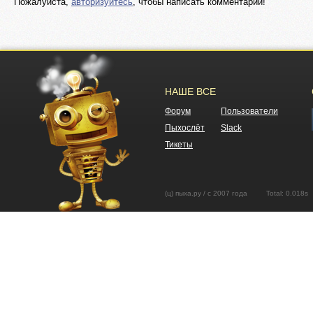
Пожалуйста,
авторизуйтесь
, чтобы написать комментарий!
НАШЕ ВСЕ
Форум
Пользователи
Пыхослёт
Slack
Тикеты
(ц) пыха.ру / с 2007 года Total: 0.01