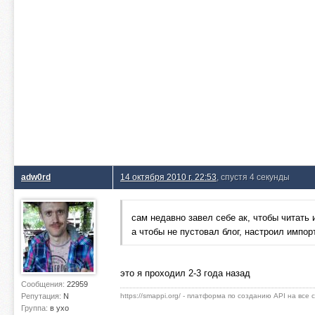
adw0rd
14 октября 2010 г. 22:53
, спустя 4 секунды
сам недавно завел себе ак, чтобы читать
а чтобы не пустовал блог, настроил импорт 
это я проходил 2-3 года назад
Сообщения:
22959
Репутация:
N
https://smappi.org/ - платформа по созданию API на все
Группа:
в ухо