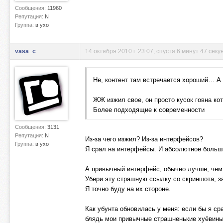
Сообщения:
11960
Репутация:
N
Группа:
в ухо
vasa_c
14 октября 2010 г. 23:07
, спустя 6 минут 47 секу
Не, контент там встречается хороший… А и
ЖЖ изжил свое, он просто кусок говна ко
Более подходящие к современности
Сообщения:
3131
Репутация:
N
Из-за чего изжил? Из-за интерфейсов?
Группа:
в ухо
Я срал на интерфейсы. И абсолютное больш
А привычный интерфейс, обычно лучше, чем
Убери эту страшную ссылку со скриншота, за
Я точно буду на их стороне.
Как убунта обновилась у меня: если бы я сра
блядь мои привычные страшненькие хуёвины