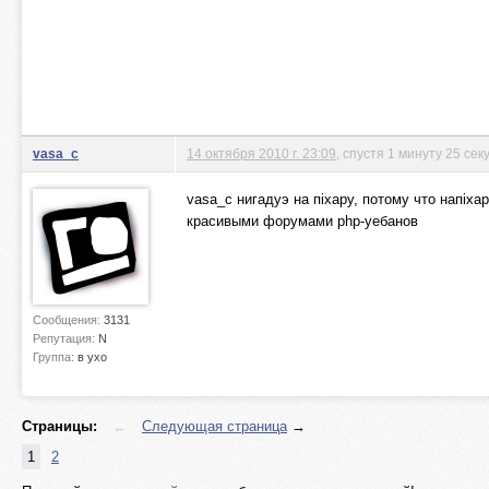
vasa_c
14 октября 2010 г. 23:09
, спустя 1 минуту 25 сек
vasa_c нигадуэ на пiхару, потому что напiх
красивыми форумами php-уебанов
Сообщения:
3131
Репутация:
N
Группа:
в ухо
Страницы:
←
Следующая страница
→
1
2