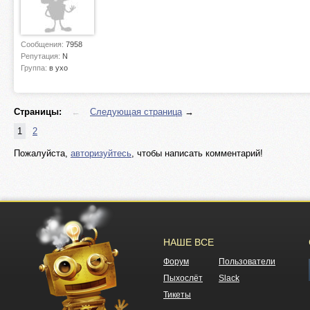
Сообщения:
7958
Репутация:
N
Группа:
в ухо
Страницы:
←
Следующая страница
→
1
2
Пожалуйста,
авторизуйтесь
, чтобы написать комментарий!
НАШЕ ВСЕ
Форум
Пользователи
Пыхослёт
Slack
Тикеты