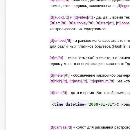
помещается подпись, заключенная в
[tt]legen
[tt]audio[/tt]
и
[tt]video[/tt]
- да, да… время тек
(
[tt]src[/tt]
,
[tt]autoplay[/tt]
,
[tt]start[/tt]
,
[tt]loopst
контролировать их содержимое
[tt]embed[/tt]
- а раньше использовать этот те
для различных плагинов браузера (Flash в ч
[tt]m[/tt]
- некая "отметка" в тексте, т.е. от
одному мне - в спецификации сказано что "
[tt]meter[/tt]
- обозначение каких-либо размер
[tt]high[/tt]
,
[tt]max[/tt]
,
[tt]optimum[/tt]
, без ко
[tt]time[/tt]
- дата и время. Вот такой пример 
<
time
datetime
=
"2008-01-01"
>
С нов
[tt]canvas[/tt]
- холст для рисования растрово