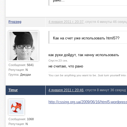
рано…
Frozzeg
4 января 2011 г. 20:37
, спустя 4 минуты 46 секун
Как на счет уже использовать html5??
как руки дойдут, так начну использовать
Спустя 23 сек.
Сообщения:
5641
не считаю, что рано
Репутация:
N
Группа:
Джедаи
You can be anything you want to be. Just turn yourself into
Timur
4 января 2011 г. 20:46
, спустя 8 минут 36 секунд
http://cssing.org.ua/2009/06/16/html5-wordpres
Сообщения:
1068
Репутация:
N