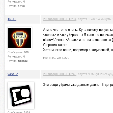
Репутация:
N
Группа:
в ухо
TRIAL
29 января 2008 г. 13:34
, спустя 1 час 54 минуты 
А мне что-то не очень. Куча никому ненужны
<center> и <u> убирают :) Я конечно понима
class='u'>текст</span> и потом в ксс еще .u { t
Я против такого.
Хотя многие вещи, например с кодировкой, 
Сообщения:
988
Репутация:
N
from TRIAL with LOVE
Группа:
Джедаи
vasa_c
29 января 2008 г. 13:43
, спустя 9 минут 28 секун
Эти вещи убрали уже давным-давно. В депри
Сообщения:
3131