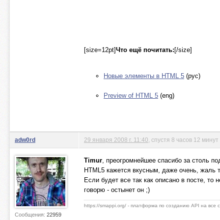
[size=12pt]
Что ещё почитать:
[/size]
Новые элементы в HTML 5
(рус)
Preview of HTML 5
(eng)
adw0rd
29 января 2008 г. 11:40
, спустя 8 часов 12 минут
Timur
, преогромнейшее спасибо за столь по
HTML5 кажется вкусным, даже очень, жаль то
Если будет все так как описано в посте, то 
говорю - остынет он ;)
https://smappi.org/ - платформа по созданию API на все
Сообщения:
22959