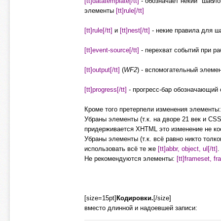
[tt]datatemplate[/tt]
- обозначает некий "шабл
элементы
[tt]rule[/tt]
[tt]rule[/tt]
и
[tt]nest[/tt]
- некие правила для 
[tt]event-source[/tt]
- перехват событий при ра
[tt]output[/tt]
(
WF2
) - вспомогательный элем
[tt]progress[/tt]
- прогресс-бар обозначающий 
Кроме того претерпели изменения элементы
Убраны элементы (т.к. на дворе 21 век и CSS
придерживается XHTML это изменение не кос
Убраны элементы (т.к. всё равно никто толк
использовать всё те же
[tt]abbr, object, ul[/tt]
.
Не рекомендуются элементы:
[tt]frameset, fr
[size=15pt]
Кодировки.
[/size]
вместо длинной и надоевшей записи: