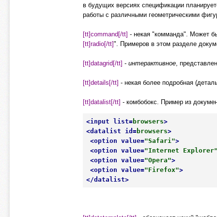
в будущих версиях спецификации планируе
работы с различными геометрическими фигур
[tt]command[/tt]
- некая "комманда". Может б
[tt]radio[/tt]
". Примеров в этом разделе докум
[tt]datagrid[/tt]
-
интерактивное
, представле
[tt]details[/tt]
- некая более подробная (детал
[tt]datalist[/tt]
- комбобокс. Пример из докумен
<
input
list
=
browsers
>
<
datalist
id
=
browsers
>
<
option
value
=
"Safari"
>
<
option
value
=
"Internet Explorer
<
option
value
=
"Opera"
>
<
option
value
=
"Firefox"
>
</
datalist
>