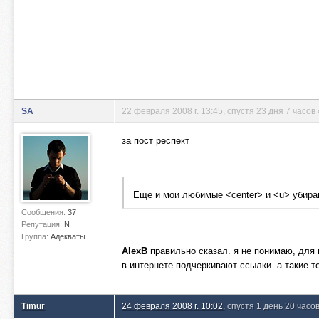
SA
22 февраля 2008 г. 13:45
, спустя 23 дня 7 часов
за пост респект
Еще и мои любимые <center> и <u> убир
Сообщения:
37
Репутация:
N
Группа:
Адекваты
AlexB
правильно сказал. я не понимаю, для 
в интернете подчеркивают ссылки. а такие те
Timur
24 февраля 2008 г. 10:02
, спустя 1 день 20 часо