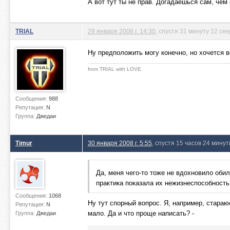
А вот тут ты не прав. Догадаешься сам, чем 
TRIAL
29 января 2008 г. 14:30
, спустя 31 минуту 12 сек
Ну предположить могу конечно, но хочется в
from TRIAL with LOVE
Сообщения:
988
Репутация:
N
Группа:
Джедаи
Timur
30 января 2008 г. 5:55
, спустя 15 часов 24 мину
Да, меня чего-то тоже не вдохновило обил
практика показала их нежизнеспособность
Сообщения:
1068
Ну тут спорный вопрос. Я, например, стараю
Репутация:
N
мало. Да и что проще написать? -
Группа:
Джедаи