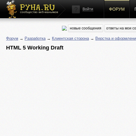
ФОРУМ
Войти
сообщество веб-маньяков
новые сообщения
ответы на мои 
Форум
→
Разработка
→
Клиентская сторона
→
Верстка и оформлени
HTML 5 Working Draft