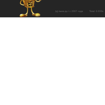
(ц) пыха.ру / с 2007 года Total: 0.03