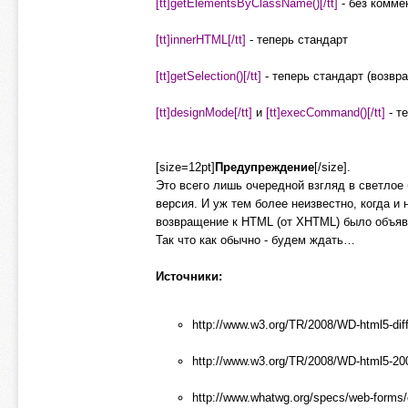
[tt]getElementsByClassName()[/tt]
- без комме
[tt]innerHTML[/tt]
- теперь стандарт
[tt]getSelection()[/tt]
- теперь стандарт (возвр
[tt]designMode[/tt]
и
[tt]execCommand()[/tt]
- т
[size=12pt]
Предупреждение
[/size].
Это всего лишь очередной взгляд в светлое
версия. И уж тем более неизвестно, когда и
возвращение к HTML (от XHTML) было объяв
Так что как обычно - будем ждать…
Источники:
http://www.w3.org/TR/2008/WD-html5-dif
http://www.w3.org/TR/2008/WD-html5-20
http://www.whatwg.org/specs/web-forms/