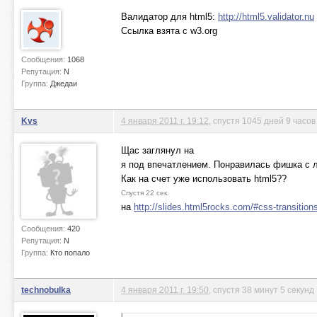
Валидатор для html5:
http://html5.validator.nu
Ссылка взята с w3.org
Сообщения:
1068
Репутация:
N
Группа:
Джедаи
Kvs
4 января 2011 г. 19:12
, спустя 1045 дней 9 часов
Щас заглянул на
я под впечатлением. Понравилась фишка с л
Как на счет уже использовать html5??
Спустя 22 сек.
на
http://slides.html5rocks.com/#css-transition
Сообщения:
420
Репутация:
N
Группа:
Кто попало
technobulka
4 января 2011 г. 19:50
, спустя 38 минут 5 секунд