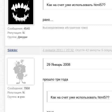
Как на счет уже использовать html5??
рано…
Высокоуровневое абстрактное говно
Сообщения:
4540
Репутация:
N
Группа:
Джедаи
Sinkler
4 января 2011 г. 20:32
, спустя 42 минуты 9 секун
29 Январь 2008
прошло три года
Сообщения:
7958
Репутация:
N
Группа:
в ухо
Как на счет уже использовать html5??