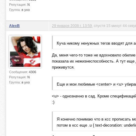
Репутация:
N
Группа:
в ухо
AlexB
29 января 2008 г. 13:59
, спустя 15 минут 44 сек
Куча никому ненужных тегов вводят для а
Да, меня чего-то тоже не вдохновило обилие
показала их нежизнеспособность. А тут еще
приживутся.
Сообщения:
4306
Репутация:
N
Группа:
в ухо
Еще и мои любимые <center> и <u> убираю
<u> - однозначно в сад. Кроме спецификаций
:)
Я конечно понимаю что в ксс прописать мо
потом в ксс еще .u { text-decoration: underli