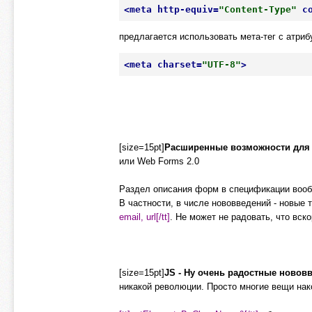
<
meta
http-equiv
=
"Content-Type"
c
предлагается использовать мета-тег с атрибу
<
meta
charset
=
"UTF-8"
>
[size=15pt]
Расширенные возможности для
или Web Forms 2.0
Раздел описания форм в спецификации вооб
В частности, в числе нововведений - новые
email, url[/tt]
. Не может не радовать, что вск
[size=15pt]
JS - Ну очень радостные новов
никакой революции. Просто многие вещи нак