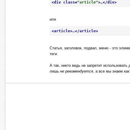
<
div
class
=
"article"
>
…
</
div
>
или
<
article
>
…
</
article
>
Статья, заголовок, подвал, меню - это эле
теги.
А так, никто ведь не запретит использовать д
лишь
не рекомендуется
, а все мы знаем к