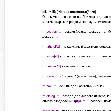
[size=15pt]
Новые элементы:
[/size]
Очень много новых тегов. При чем, сделан о
многим старым и редко используемым элемент
[tt]section[/tt]
- секция (раздел) документа. М
документа
[tt]article[/tt]
- независимый фрагмент содерж
[tt]aside[/tt]
- фрагмент содержимого, лишь н
[tt]header[/tt]
- заголовок секции
[tt]footer[/tt]
- "подвал" (колонтитул), информац
[tt]nav[/tt]
- секция для навигации (меню)
[tt]dialog[/tt]
- раздел для диалога (интервью
списка определений (
[tt]dl[/tt]
) - вопросы по
[tt]figure[/tt]
- подписи для медиа-содержания (