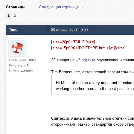
Страницы:
←
Следующая страница
→
1
2
Timur
29 января 2008 г. 3:27
[size=20pt]HTML 5[/size]
[size=15pt][tt]<!DOCTYPE html>[/tt][/size]
22 января на
w3.org
был опубликован черновик
Сообщения:
1068
Репутация:
N
Группа:
Джедаи
Tim Berners-Lee, автор первой версии языка 
HTML is of course a very important standard.
working together to create the best possible 
Синтаксис языка в значительной степени со
сторонниками разных стандартов скоро стан