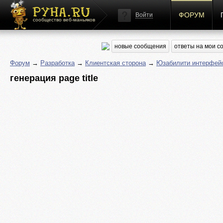
ФОРУМ
Войти
сообщество веб-маньяков
новые сообщения
ответы на мои 
Форум
→
Разработка
→
Клиентская сторона
→
Юзабилити интерфей
генерация page title