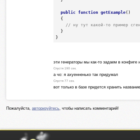
public
function
getExample
()
  {
// ну тут какой-то пример сге
  }

}
эти генераторы мы как-то задаем в конфиге 
Спустя 190 сек.
а чо: я ахуенненько так придумал
Спустя 77 сек.
вот только в базе придется хранить названи
Пожалуйста,
авторизуйтесь
, чтобы написать комментарий!