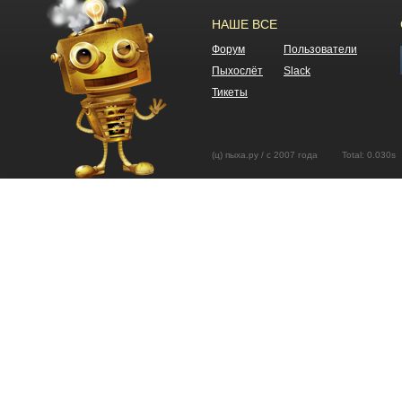
НАШЕ ВСЕ
Форум
Пользователи
Пыхослёт
Slack
Тикеты
(ц) пыха.ру / с 2007 года Total: 0.03