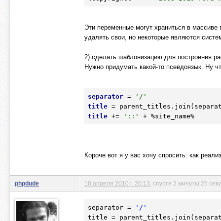
Эти переменные могут храниться в массиве 
удалять свои, но некоторые являются систе
2) сделать шаблонизацию для построения page
Нужно придумать какой-то псевдоязык. Ну чт
separator
 =
 '/'
title
title
 +=
 '::'
 + %site_name%
Короче вот я у вас хочу спросить: как реали
phpdude
18 апреля 2010 г. 20:13
, спустя 2 минуты 25 сек
separator = 
'/'
title = parent_titles.join(separat