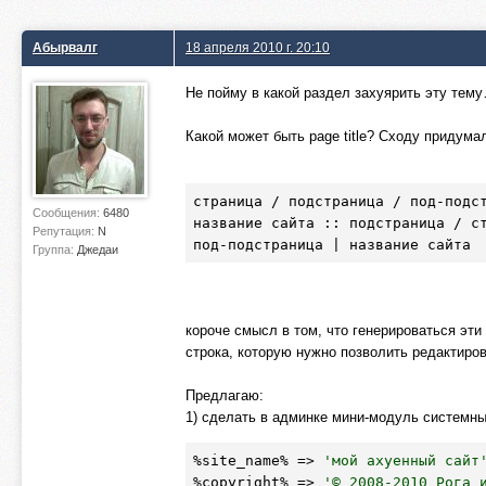
Абырвалг
18 апреля 2010 г. 20:10
Не пойму в какой раздел захуярить эту тем
Какой может быть page title? Сходу придума
страница / подстраница / под-подст
Сообщения:
6480
название сайта :: подстраница / ст
Репутация:
N
под-подстраница | название сайта
Группа:
Джедаи
короче смысл в том, что генерироваться эти p
строка, которую нужно позволить редактиров
Предлагаю:
1) сделать в админке мини-модуль системны
%site_name% => 
'мой ахуенный сайт
%copyright% => 
'© 2008-2010 Рога 