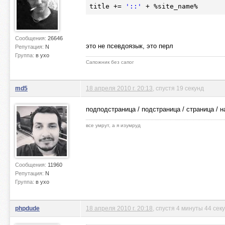
title += 
'::'
 + %site_name%
Сообщения:
26646
это не псевдоязык, это перл
Репутация:
N
Группа:
в ухо
Сапожник без сапог
md5
18 апреля 2010 г. 20:13
, спустя 19 секунд
подподстраница / подстраница / страница / н
все умрут, а я изумруд
Сообщения:
11960
Репутация:
N
Группа:
в ухо
phpdude
18 апреля 2010 г. 20:18
, спустя 4 минуты 44 сек