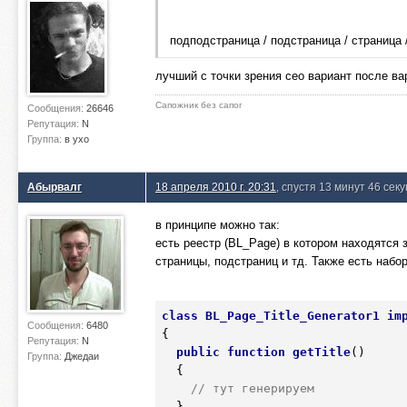
подподстраница / подстраница / страница 
лучший с точки зрения сео вариант после ва
Сапожник без сапог
Сообщения:
26646
Репутация:
N
Группа:
в ухо
Абырвалг
18 апреля 2010 г. 20:31
, спустя 13 минут 46 сек
в принципе можно так:
есть реестр (BL_Page) в котором находятся
страницы, подстраниц и тд. Также есть набор
class
BL_Page_Title_Generator1
im
Сообщения:
6480
{
Репутация:
N
public
function
getTitle
()
Группа:
Джедаи
  {
// тут генерируем
  }
