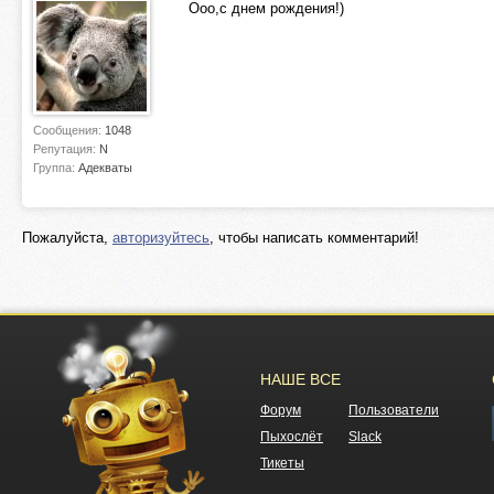
Ооо,с днем рождения!)
Сообщения:
1048
Репутация:
N
Группа:
Адекваты
Пожалуйста,
авторизуйтесь
, чтобы написать комментарий!
НАШЕ ВСЕ
Форум
Пользователи
Пыхослёт
Slack
Тикеты