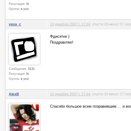
Репутация:
N
Группа:
в ухо
vasa_c
10 декабря 2007 г. 17:34
, спустя 20 минут 57 сек
Фдисятке )
Поздравляю!
Сообщения:
3131
Репутация:
N
Группа:
в ухо
AlexB
10 декабря 2007 г. 17:44
, спустя 10 минут 17 сек
Спасибо большое всем позравившим … и воо