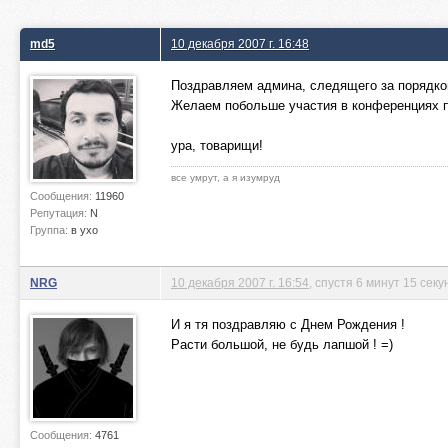
md5
10 декабря 2007 г. 16:48
Поздравляем админа, следящего за порядко
Желаем побольше участия в конференциях п
ура, товарищи!
все умрут, а я изумруд
Сообщения:
11960
Репутация:
N
Группа:
в ухо
NRG
10 декабря 2007 г. 16:54
, спустя 6 минут 15 секу
И я тя поздравляю с Днем Рождения !
Расти большой, не будь лапшой ! =)
Сообщения:
4761