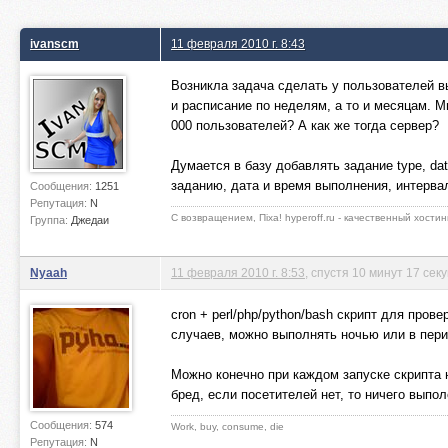
ivanscm
11 февраля 2010 г. 8:43
Возникла задача сделать у пользователей вы
и расписание по неделям, а то и месяцам. М
000 пользователей? А как же тогда сервер?
Думается в базу добавлять задание type, dat
заданию, дата и время выполнения, интерва
Сообщения:
1251
Репутация:
N
С возвращением, Пiха! hyperoff.ru - качественный хостин
Группа:
Джедаи
Nyaah
11 февраля 2010 г. 8:53
, спустя 10 минут 17 сек
cron + perl/php/python/bash скрипт для про
случаев, можно выполнять ночью или в пер
Можно конечно при каждом запуске скрипта н
бред, если посетителей нет, то ничего выпол
Сообщения:
574
Work, buy, consume, die
Репутация:
N