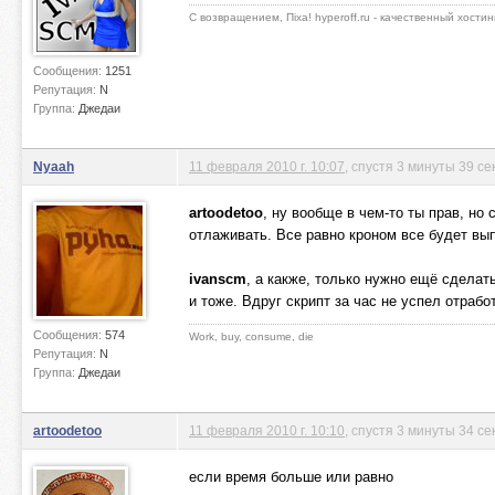
С возвращением, Пiха! hyperoff.ru - качественный хостин
Сообщения:
1251
Репутация:
N
Группа:
Джедаи
Nyaah
11 февраля 2010 г. 10:07
, спустя 3 минуты 39 се
artoodetoo
, ну вообще в чем-то ты прав, но
отлаживать. Все равно кроном все будет вы
ivanscm
, а какже, только нужно ещё сделат
и тоже. Вдруг скрипт за час не успел отраб
Сообщения:
574
Work, buy, consume, die
Репутация:
N
Группа:
Джедаи
artoodetoo
11 февраля 2010 г. 10:10
, спустя 3 минуты 34 с
если время больше или равно