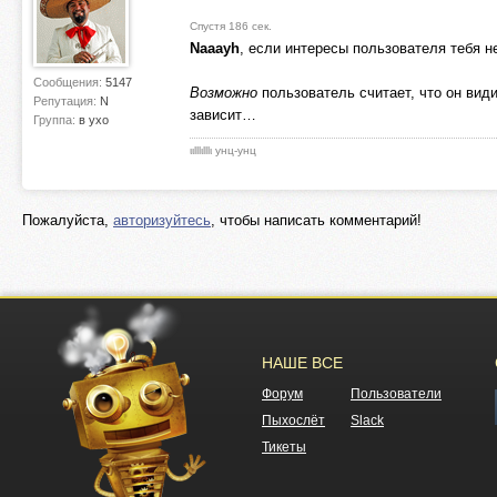
Спустя 186 сек.
Naaayh
, если интересы пользователя тебя н
Сообщения:
5147
Возможно
пользователь считает, что он вид
Репутация:
N
зависит…
Группа:
в ухо
ιιlllιlllι унц-унц
Пожалуйста,
авторизуйтесь
, чтобы написать комментарий!
НАШЕ ВСЕ
Форум
Пользователи
Пыхослёт
Slack
Тикеты