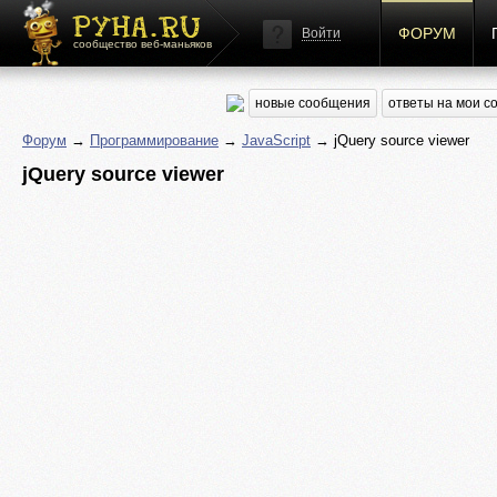
ФОРУМ
Войти
сообщество веб-маньяков
новые сообщения
ответы на мои 
Форум
→
Программирование
→
JavaScript
→ jQuery source viewer
jQuery source viewer