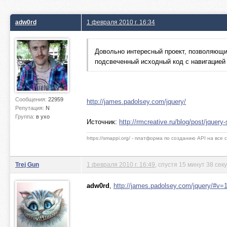
adw0rd
1 февраля 2010 г. 16:34
Довольно интересный проект, позволяющий
подсвеченный исходный код с навигацией 
Сообщения:
22959
http://james.padolsey.com/jquery/
Репутация:
N
Группа:
в ухо
Источник:
http://rmcreative.ru/blog/post/jquery
https://smappi.org/ - платформа по созданию API на все
Trej Gun
1 февраля 2010 г. 16:49
, спустя 15 минут 38 сек
adw0rd
,
http://james.padolsey.com/jquery/#v=