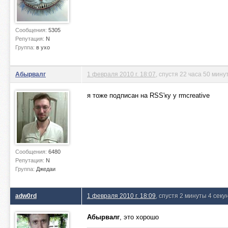
Сообщения:
5305
Репутация:
N
Группа:
в ухо
Абырвалг
1 февраля 2010 г. 18:07
, спустя 22 часа 50 мину
я тоже подписан на RSS'ку у rmcreative
Сообщения:
6480
Репутация:
N
Группа:
Джедаи
adw0rd
1 февраля 2010 г. 18:09
, спустя 2 минуты 4 сек
Абырвалг
, это хорошо