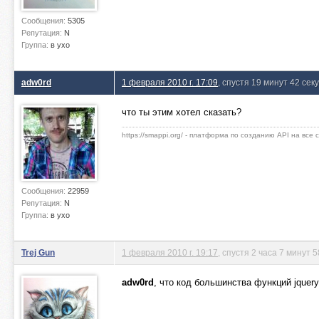
Сообщения:
5305
Репутация:
N
Группа:
в ухо
adw0rd
1 февраля 2010 г. 17:09
, спустя 19 минут 42 сек
что ты этим хотел сказать?
https://smappi.org/ - платформа по созданию API на все
Сообщения:
22959
Репутация:
N
Группа:
в ухо
Trej Gun
1 февраля 2010 г. 19:17
, спустя 2 часа 7 минут 
adw0rd
, что код большинства функций jque