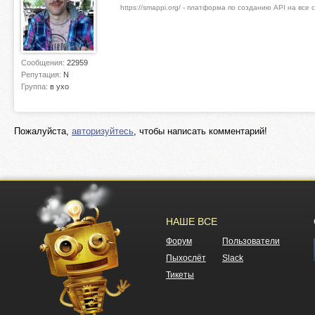
https://smappi.org/ - платформа по созданию API на все
Сообщения:
22959
Репутация:
N
Группа:
в ухо
Пожалуйста,
авторизуйтесь
, чтобы написать комментарий!
НАШЕ ВСЕ
Форум
Пользователи
Пыхослёт
Slack
Тикеты