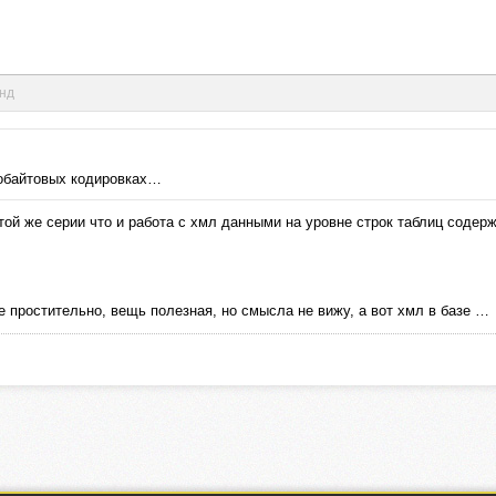
унд
гобайтовых кодировках…
з той же серии что и работа с хмл данными на уровне строк таблиц соде
остительно, вещь полезная, но смысла не вижу, а вот хмл в базе …