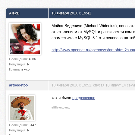
AlexB
18 января 2010 г. 19:42
Майкл Видениус (Michael Widenius), основа
ответвлением от MySQL и развивается компа
совместима с MySQL 5.1.x и основана на то
http://www.opennet.ru/opennews/art.shtml?nu
Сообщения:
4306
Репутация:
N
Группа:
в ухо
artoodetoo
18 января 2010 г. 19:52
, спустя 10 минут 14 секу
как и было
предсказано
ιιlllιlllι унц-унц
Сообщения:
5147
Репутация:
N