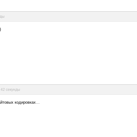
нды
)
т 42 секунды
байтовых кодировках…