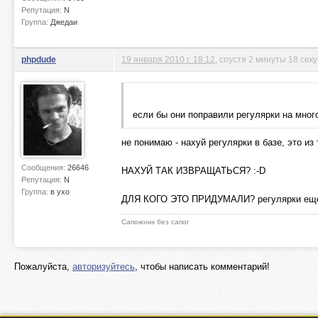
Репутация:
N
Группа:
Джедаи
phpdude
19 января 2010 г. 18:12
, спустя 2 минуты 18 сек
если бы они поправили регулярки на мно
не понимаю - нахуй регулярки в базе, это и
Сообщения:
26646
НАХУЙ ТАК ИЗВРАЩАТЬСЯ? :-D
Репутация:
N
Группа:
в ухо
ДЛЯ КОГО ЭТО ПРИДУМАЛИ? регулярки еще пр
Сапожник без сапог
Пожалуйста,
авторизуйтесь
, чтобы написать комментарий!