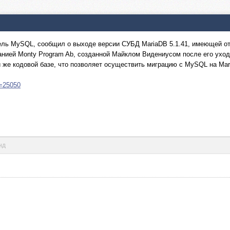
тель MySQL, сообщил о выходе версии СУБД MariaDB 5.1.41, имеющей о
нией Monty Program Ab, созданной Майклом Видениусом после его ухода
й же кодовой базе, что позволяет осуществить миграцию с MySQL на Ma
m=25050
нд