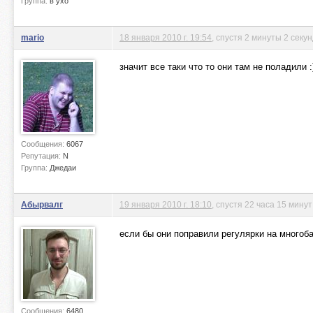
Группа:
в ухо
mario
18 января 2010 г. 19:54
, спустя 2 минуты 2 секу
значит все таки что то они там не поладили :
Сообщения:
6067
Репутация:
N
Группа:
Джедаи
Абырвалг
19 января 2010 г. 18:10
, спустя 22 часа 15 мину
если бы они поправили регулярки на много
Сообщения:
6480