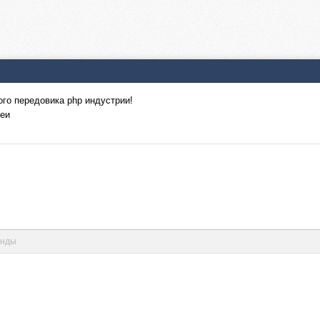
го передовика php индустрии!
деи
унды