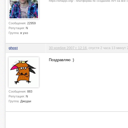
https://smappi.org/ - платформа по созданию API на все
Сообщения:
22959
Репутация:
N
Группа:
в ухо
ghost
30 ноября 2007 г. 12:16
, спустя 2 часа 13 минут 
Поздравляю :)
Сообщения:
883
Репутация:
N
Группа:
Джедаи