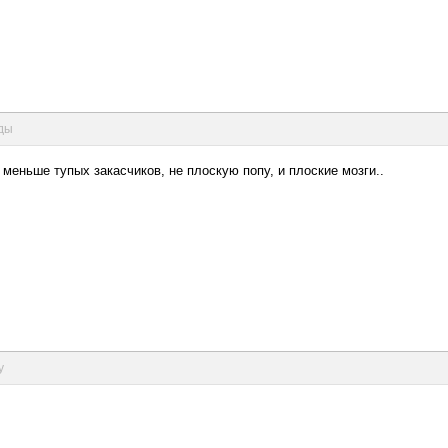
нды
меньше тупых закасчиков, не плоскую попу, и плоские мозги..
у