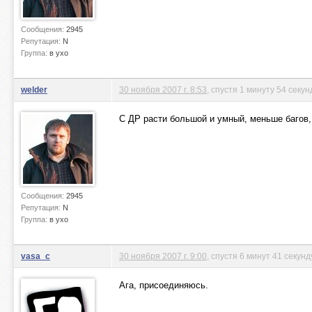
Сообщения:
2945
Репутация:
N
Группа:
в ухо
welder
30 ноября 2007 г. 8:53
, спустя 1 минуту 54 секу
С ДР расти большой и умный, меньше багов, 
Сообщения:
2945
Репутация:
N
Группа:
в ухо
vasa_c
30 ноября 2007 г. 9:00
, спустя 6 минут 41 секунд
Ага, присоединяюсь.