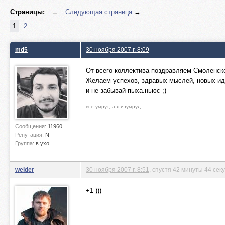
Страницы:
←
Следующая страница
→
1
2
md5
30 ноября 2007 г. 8:09
От всего коллектива поздравляем Смоленско
Желаем успехов, здравых мыслей, новых и
и не забывай пыха.ньюс ;)
все умрут, а я изумруд
Сообщения:
11960
Репутация:
N
Группа:
в ухо
welder
30 ноября 2007 г. 8:51
, спустя 42 минуты 44 сек
+1 )))