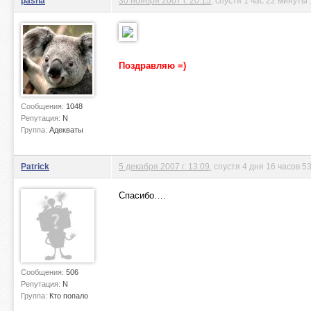
pasha
30 ноября 2007 г. 20:15
, спустя 1 час 22 минуты
Поздравляю =)
Сообщения:
1048
Репутация:
N
Группа:
Адекваты
Patrick
5 декабря 2007 г. 13:09
, спустя 4 дня 16 часов 
Спасибо….
Сообщения:
506
Репутация:
N
Группа:
Кто попало