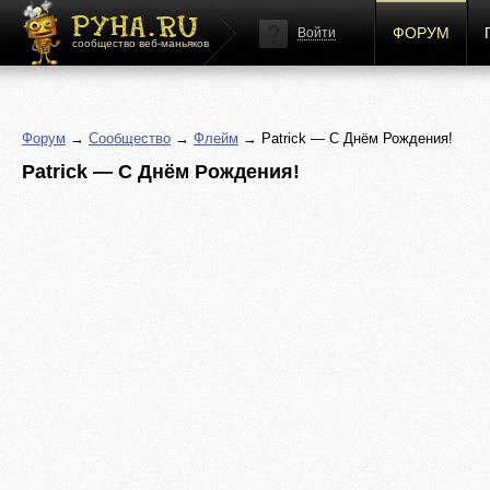
ФОРУМ
Войти
сообщество веб-маньяков
Форум
→
Сообщество
→
Флейм
→ Patrick — С Днём Рождения!
Patrick — С Днём Рождения!