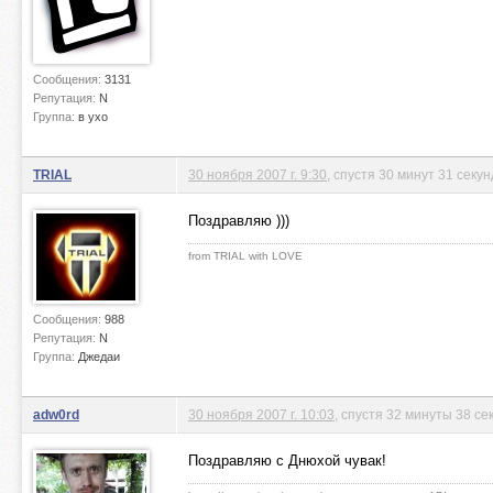
Сообщения:
3131
Репутация:
N
Группа:
в ухо
TRIAL
30 ноября 2007 г. 9:30
, спустя 30 минут 31 секун
Поздравляю )))
from TRIAL with LOVE
Сообщения:
988
Репутация:
N
Группа:
Джедаи
adw0rd
30 ноября 2007 г. 10:03
, спустя 32 минуты 38 се
Поздравляю с Днюхой чувак!