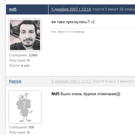
md5
5 декабря 2007 г. 13:14
, спустя 5 минут 18 секун
ви таки проснулись? =)
все умрут, а я изумруд
Сообщения:
11960
Репутация:
N
Группа:
в ухо
Patrick
5 декабря 2007 г. 17:17
, спустя 4 часа 2 минуты 
Md5
Было очень бурное отмечание)))
Сообщения:
506
Репутация:
N