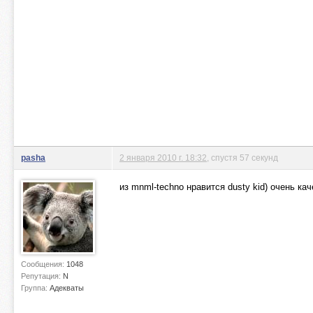
pasha
2 января 2010 г. 18:32
, спустя 57 секунд
из mnml-techno нравится dusty kid) очень ка
Сообщения:
1048
Репутация:
N
Группа:
Адекваты