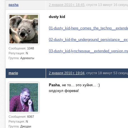
pasha
2 января 2010 г. 18:45
, спустя 13 минут 16 секун
dusty kid
01-dusty_kid-here_comes_the_techno__extend
02-dusty_kid-the_underground_persistance__e
Сообщения:
1048
03-dusty_kid-lynchesque__extended_version.m
Репутация:
N
Группа:
Адекваты
mario
2 января 2010 г. 19:04
, спустя 18 минут 53 секу
Pasha
, не то… это хуйня… :)
олдскул форева!
Сообщения:
6067
Репутация:
N
Группа:
Джедаи