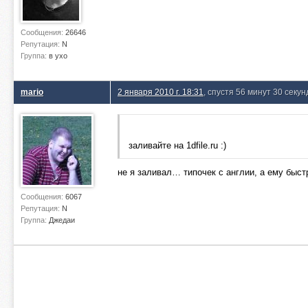
Сообщения:
26646
Репутация:
N
Группа:
в ухо
mario
2 января 2010 г. 18:31
, спустя 56 минут 30 секун
заливайте на 1dfile.ru :)
не я заливал… типочек с англии, а ему быстр
Сообщения:
6067
Репутация:
N
Группа:
Джедаи