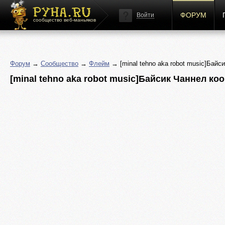
ФОРУМ
Войти
сообщество веб-маньяков
Форум
→
Сообщество
→
Флейм
→ [minal tehno aka robot music]Байс
[minal tehno aka robot music]Байсик Чаннел ко