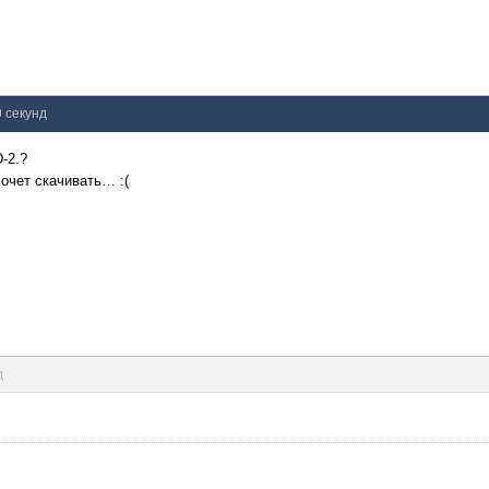
0 секунд
-2.?
хочет скачивать… :(
д