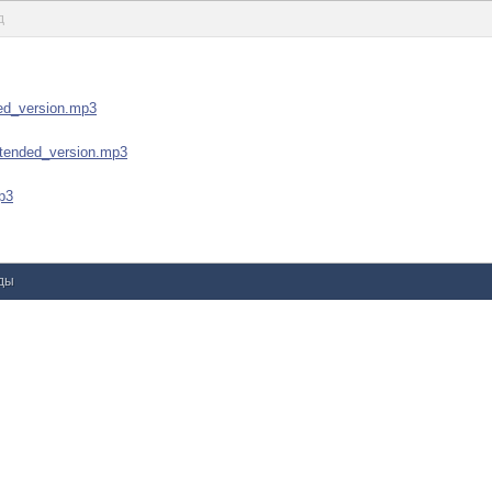
д
ed_version.mp3
xtended_version.mp3
p3
нды