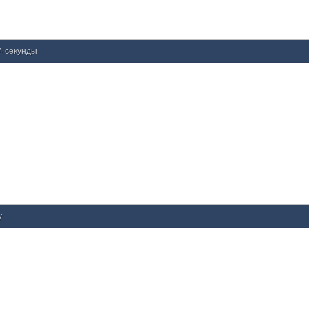
34 секунды
у