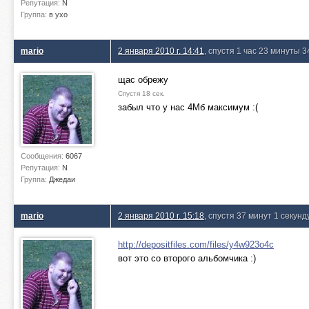
Репутация:
N
Группа:
в ухо
mario
2 января 2010 г. 14:41
, спустя 1 час 23 минуты 
щас обрежу
Спустя 18 сек.
забыл что у нас 4Мб максимум :(
Сообщения:
6067
Репутация:
N
Группа:
Джедаи
mario
2 января 2010 г. 15:18
, спустя 37 минут 1 секунд
http://depositfiles.com/files/y4w923o4c
вот это со второго альбомчика :)