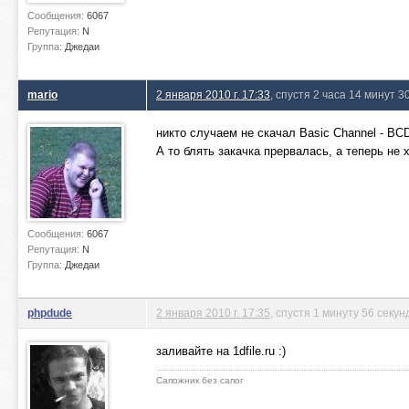
Сообщения:
6067
Репутация:
N
Группа:
Джедаи
mario
2 января 2010 г. 17:33
, спустя 2 часа 14 минут 3
никто случаем не скачал Basic Channel - BCD
А то блять закачка прервалась, а теперь не 
Сообщения:
6067
Репутация:
N
Группа:
Джедаи
phpdude
2 января 2010 г. 17:35
, спустя 1 минуту 56 секун
заливайте на 1dfile.ru :)
Сапожник без сапог