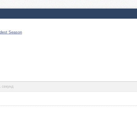
ldest Season
1 секунд