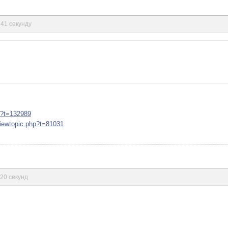
 41 секунду
hp?t=132989
viewtopic.php?t=81031
 20 секунд