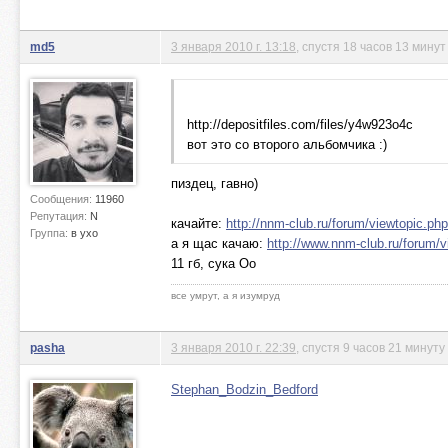
md5
3 января 2010 г. 13:18
, спустя 18 часов 13 минут
http://depositfiles.com/files/y4w923o4c
вот это со второго альбомчика :)
пиздец, гавно)
Сообщения:
11960
Репутация:
N
качайте:
http://nnm-club.ru/forum/viewtopic.p
Группа:
в ухо
а я щас качаю:
http://www.nnm-club.ru/forum/
11 гб, сука Оо
все умрут, а я изумруд
pasha
3 января 2010 г. 22:39
, спустя 9 часов 21 минуту
Stephan_Bodzin_Bedford