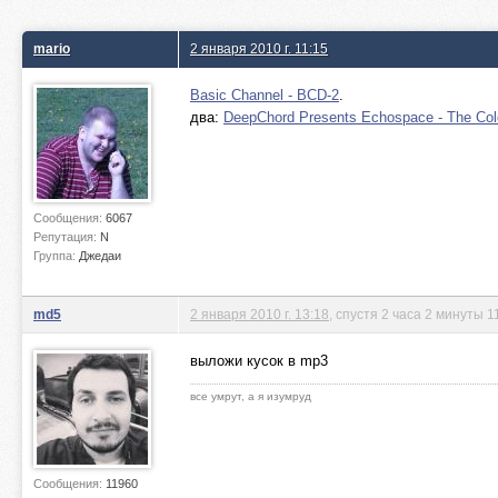
mario
2 января 2010 г. 11:15
Basic Channel - BCD-2
.
два:
DeepChord Presents Echospace - The Co
Сообщения:
6067
Репутация:
N
Группа:
Джедаи
md5
2 января 2010 г. 13:18
, спустя 2 часа 2 минуты 1
выложи кусок в mp3
все умрут, а я изумруд
Сообщения:
11960