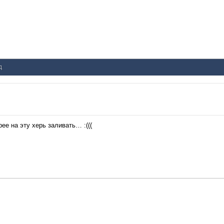
д
ее на эту херь заливать… :(((