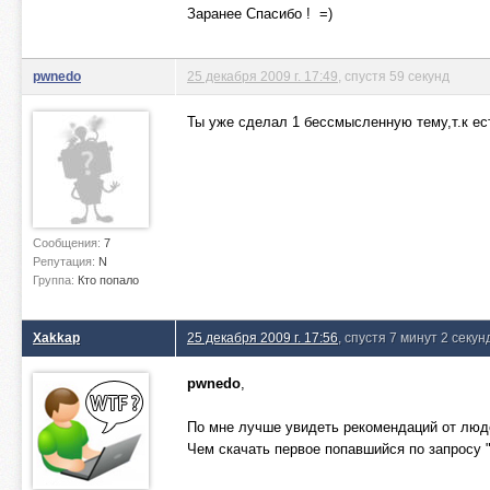
Заранее Спасибо ! =)
pwnedo
25 декабря 2009 г. 17:49
, спустя 59 секунд
Ты уже сделал 1 бессмысленную тему,т.к ест
Сообщения:
7
Репутация:
N
Группа:
Кто попало
Xakkap
25 декабря 2009 г. 17:56
, спустя 7 минут 2 секу
pwnedo
,
По мне лучше увидеть рекомендаций от люде
Чем скачать первое попавшийся по запросу 