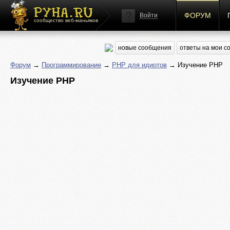
ФОРУМ
Войти
сообщество веб-маньяков
новые сообщения
ответы на мои 
Форум
→
Программирование
→
PHP для идиотов
→ Изучение PHP
Изучение PHP