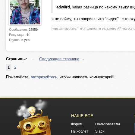
adw0rd
, какая разница по какому языку в
я не пойму, ты говоришь что "видео" - это ох
https://smappi.org/ - платформа по созданию API на все
Сообщения:
22959
Репутация:
N
Группа:
в ухо
Страницы:
←
Следующая страница
→
1
2
Пожалуйста,
авторизуйтесь
, чтобы написать комментарий!
НАШЕ ВСЕ
Форум
Пользователи
Пыхослёт
Slack