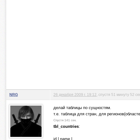
NRG
26 декабря 2009 г. 19:12
, спустя 51 минуту 52 с
делай таблицы по сущностям.
т.е. таблица для стран, для регионов(областе
Спустя 141 сек.
tbl_countries
:
id | name |