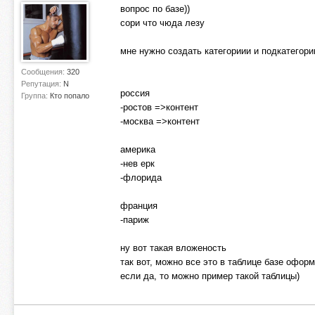
вопрос по базе))
сори что чюда лезу
мне нужно создать категориии и подкатегори
Сообщения:
320
Репутация:
N
россия
Группа:
Кто попало
-ростов =>контент
-москва =>контент
америка
-нев ерк
-флорида
франция
-париж
ну вот такая вложеность
так вот, можно все это в таблице базе офор
если да, то можно пример такой таблицы)