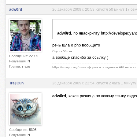
adw0rd
26 декабря 2009 г. 20:53
, спустя 50 минут 17 сек
adw0rd
, по яваскрипту http://developer.yah
речь шла о php вообщето
Спустя 50 сек.
Сообщения:
22959
а вообще спасибо за ссылку )
Репутация:
N
Группа:
в ухо
https://smappi.org/ - платформа по созданию API на все
Trej Gun
26 декабря 2009 г. 22:54
, спустя 2 часа 1 минуту
adw0rd
, какая разница по какому языку виде
Сообщения:
5305
Репутация:
N