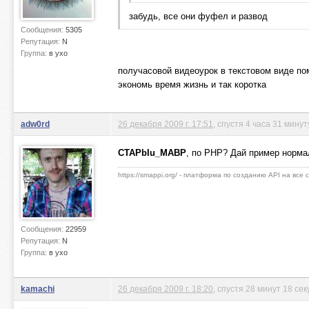
забудь, все они фуфел и развод
Сообщения:
5305
Репутация:
N
Группа:
в ухо
получасовой видеоурок в текстовом виде по
экономь время жизнь и так коротка
adw0rd
26 декабря 2009 г. 17:51
, спустя 4 часа 31 мину
CTAPbIu_MABP
, по PHP? Дай пример норма
https://smappi.org/ - платформа по созданию API на все
Сообщения:
22959
Репутация:
N
Группа:
в ухо
kamachi
26 декабря 2009 г. 18:20
, спустя 28 минут 18 сек