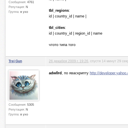
Сообщения:
4761
Репутация:
N
tbl_regions
:
Группа:
в ухо
id | country_id | name |
tbl_cities
:
id | country_id | region_id | name
чтото типа того
Trej Gun
26 декабря 2009 г. 19:26
, спустя 14 минут 29 сек
adw0rd
, по яваскрипту
http://developer.yahoo.
Сообщения:
5305
Репутация:
N
Группа:
в ухо