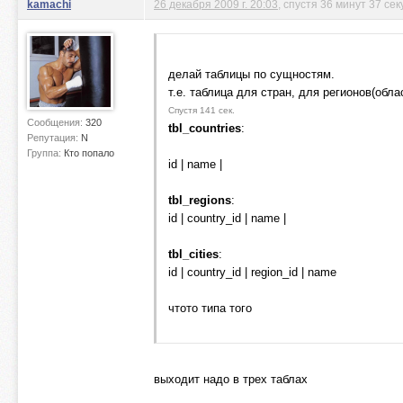
kamachi
26 декабря 2009 г. 20:03
, спустя 36 минут 37 сек
делай таблицы по сущностям.
т.е. таблица для стран, для регионов(обла
Спустя 141 сек.
Сообщения:
320
tbl_countries
:
Репутация:
N
Группа:
Кто попало
id | name |
tbl_regions
:
id | country_id | name |
tbl_cities
:
id | country_id | region_id | name
чтото типа того
выходит надо в трех таблах