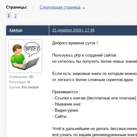
Страницы:
←
Следующая страница
→
1
2
Xakkap
25 декабря 2009 г. 17:48
Доброго времени суток !
Пользуюсь php в созданий сайтов
но хотелось бы получить более новых знани
Если есть знакомые книги по которым можно
Сообщения:
29
от легкого к более сложным скриптов,идеи.
Репутация:
N
Группа:
Кто попало
Принимаются :
- Ссылки к книгам (бесплатные или платные)
- Название книг
- Видео-уроки.
- Сайты.
Чтоб в дальнейшем не делать бессмысленн
всё узнать по вашим рекомендованным книга