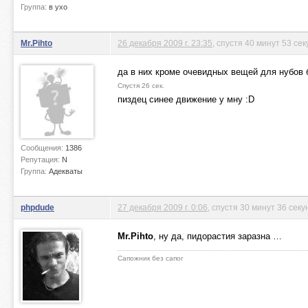
Группа:
в ухо
Mr.Pihto
26 декабря 2009 г. 23:35
, спустя 40 минут 53 се
да в них кроме очевидных вещей для нубов 
Спустя 26 сек.
пиздец синее движение у мну :D
Сообщения:
1386
Репутация:
N
Группа:
Адекваты
phpdude
27 декабря 2009 г. 0:06
, спустя 30 минут 36 секу
Mr.Pihto
, ну да, пидорастия заразна …
Сапожник без сапог