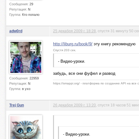
Сообщения:
29
Репутация:
N
Группа:
Кто попало
adw0rd
25 декабря 2009 г. 18:28
, спустя 31 минуту 50 се
http://liburg.ru/book/9/
эту книгу рекомендую
Спустя 203 сек.
- Видео-уроки.
забудь, все они фуфел и развод
Сообщения:
22959
Репутация:
N
https://smappi.org/ - платформа по созданию API на все
Группа:
в ухо
Trej Gun
26 декабря 2009 г. 13:20
, спустя 18 часов 51 ми
- Видео-уроки.