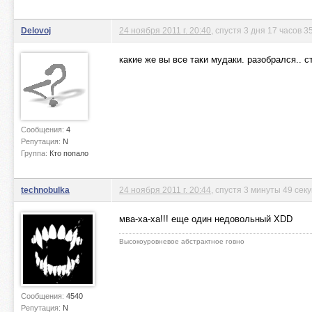
Delovoj
24 ноября 2011 г. 20:40
, спустя 3 дня 17 часов 3
какие же вы все таки мудаки. разобрался.. ст
Сообщения:
4
Репутация:
N
Группа:
Кто попало
technobulka
24 ноября 2011 г. 20:44
, спустя 3 минуты 49 сек
мва-ха-ха!!! еще один недовольный XDD
Высокоуровневое абстрактное говно
Сообщения:
4540
Репутация:
N