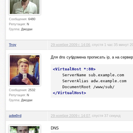
Сообщения:
6480
Репутация:
N
Группа:
Джедаи
Troy
29 ноября 2009 г. 14:06
, спустя 1 час 35 минут 2
Для dns субдомена прописать ip, а на серве
<
VirtualHost
 *
:80
>
    ServerName sub.example.com

    ServerAlias adw.example.com

Сообщения:
2532
</
VirtualHost
>
Репутация:
N
Группа:
Джедаи
adw0rd
29 ноября 2009 г. 14:07
, спустя 37 секунд
DNS