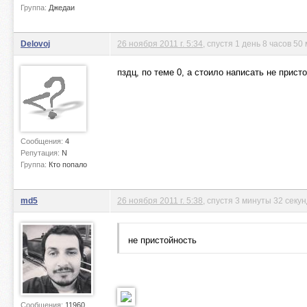
Группа:
Джедаи
Delovoj
26 ноября 2011 г. 5:34
, спустя 1 день 8 часов 50
пздц, по теме 0, а стоило написать не прис
Сообщения:
4
Репутация:
N
Группа:
Кто попало
md5
26 ноября 2011 г. 5:38
, спустя 3 минуты 32 секу
не пристойность
Сообщения:
11960