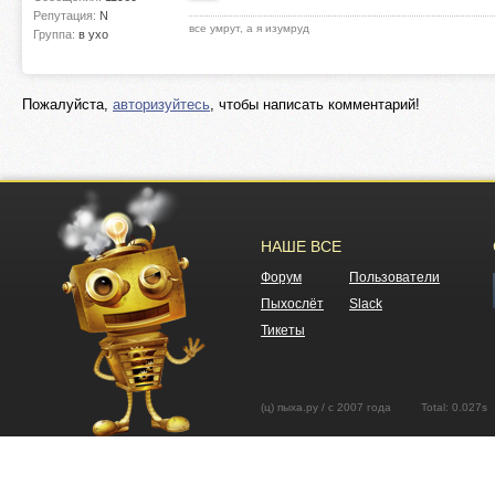
Репутация:
N
все умрут, а я изумруд
Группа:
в ухо
Пожалуйста,
авторизуйтесь
, чтобы написать комментарий!
НАШЕ ВСЕ
Форум
Пользователи
Пыхослёт
Slack
Тикеты
(ц) пыха.ру / с 2007 года Total: 0.02