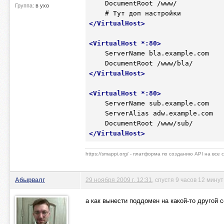
    DocumentRoot /www/

Группа:
в ухо
</
VirtualHost
>
<
VirtualHost
 *
:80
>
    ServerName bla.example.com

</
VirtualHost
>
<
VirtualHost
 *
:80
>
    ServerName sub.example.com

    ServerAlias adw.example.com

</
VirtualHost
>
https://smappi.org/ - платформа по созданию API на все
Абырвалг
29 ноября 2009 г. 12:31
, спустя 9 часов 12 мину
а как вынести поддомен на какой-то другой 