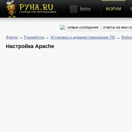
ФОРУМ
Войти
сообщество веб-маньяков
новые сообщения
ответы на мои 
Форум
→
Разработка
→
Установка и администрирование ПО
→
Вебс
Настройка Apache