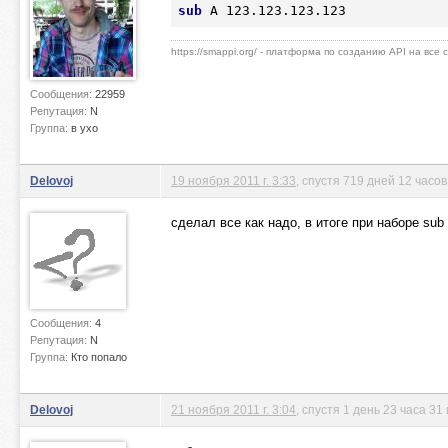
sub
 A 123.123.123.123
https://smappi.org/ - платформа по созданию API на все
Сообщения:
22959
Репутация:
N
Группа:
в ухо
Delovoj
19 ноября 2011 г. 3:33
, спустя 719 дней 12 часо
сделал все как надо, в итоге при наборе s
Сообщения:
4
Репутация:
N
Группа:
Кто попало
Delovoj
21 ноября 2011 г. 3:04
, спустя 1 день 23 часа 31