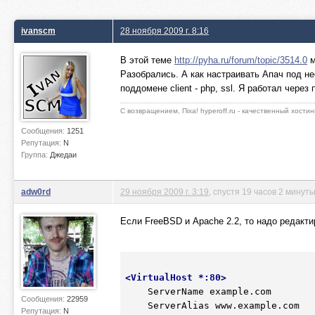
ivanscm
28 ноября 2009 г. 8:16
В этой теме
http://pyha.ru/forum/topic/3514.0
м
Разобрались. А как настраивать Апач под н
поддомене client - php, ssl. Я работал через
С возвращением, Пiха! hyperoff.ru - качественный хостин
Сообщения:
1251
Репутация:
N
Группа:
Джедаи
adw0rd
29 ноября 2009 г. 3:19
, спустя 19 часов 2 минут
Если FreeBSD и Apache 2.2, то надо редактиро
<
VirtualHost
 *
:80
>
    ServerName example.com

Сообщения:
22959
    ServerAlias www.example.com

Репутация:
N