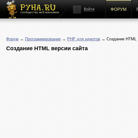
ФОРУМ
Войти
сообщество веб-маньяков
Форум
→
Программирование
→
PHP для идиотов
→ Создание HTML в
Создание HTML версии сайта