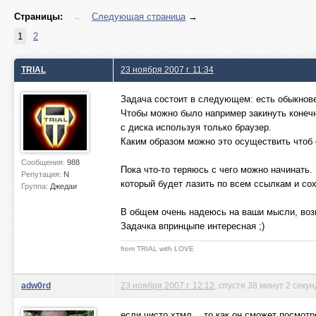
Страницы:
←
Следующая страница
→
1
2
TRIAL
23 ноября 2007 г. 11:34
Задача состоит в следующем: есть обыкновенн
Чтобы можно было например закинуть конечны
с диска используя только браузер.
Каким образом можно это осуществить чтоб с
Сообщения:
988
Пока что-то теряюсь с чего можно начинать.
Репутация:
N
который будет лазить по всем ссылкам и сохр
Группа:
Джедаи
В общем очень надеюсь на ваши мысли, воз
Задачка впринцыпе интересная ;)
from TRIAL with LOVE
adw0rd
23 ноября 2007 г. 12:12
, спустя 38 минут 2 секу
если чисто хтмл… то как он сможет посмотр