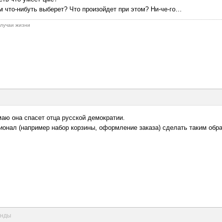
м что-нибуть выберет? Что произойдет при этом? Ни-че-го…
 случаи жизни
умаю она спасет отца русской демократии.
ионал (например набор корзины, оформление заказа) сделать таким обр
унды