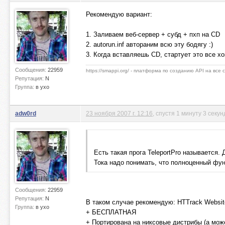
Рекомендую вариант:
1. Заливаем веб-сервер + субд + пхп на CD
2. autorun.inf автораним всю эту бодягу :)
3. Когда вставляешь CD, стартует это все х
Сообщения:
22959
https://smappi.org/ - платформа по созданию API на все
Репутация:
N
Группа:
в ухо
adw0rd
23 ноября 2007 г. 12:16
, спустя 1 минуту 3 секу
Есть такая прога TeleportPro называется.
Тока надо понимать, что полноценный фун
Сообщения:
22959
Репутация:
N
В таком случае рекомендую: HTTrack Website
Группа:
в ухо
+ БЕСПЛАТНАЯ
+ Портирована на никсовые дистрибы (а може