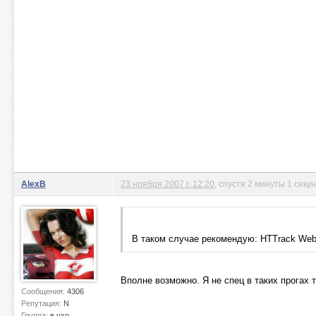
AlexB
23 ноября 2007 г. 12:20
, спустя 2 минуты 1 секу
В таком случае рекомендую: HTTrack Webs
Вполне возможно. Я не спец в таких прогах 
Сообщения:
4306
Репутация:
N
Группа:
в ухо