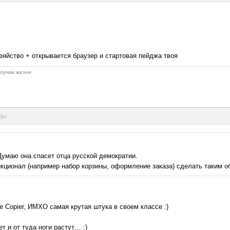
озяйство + открывается браузер и стартовая пейджа твоя
 случаи жизни
нды
 Думаю она спасет отца русской демократии.
кционал (например набор корзины, оформление заказа) сделать таким о
 Copier, ИМХО самая крутая штука в своем классе :)
т и от туда ноги растут… :)