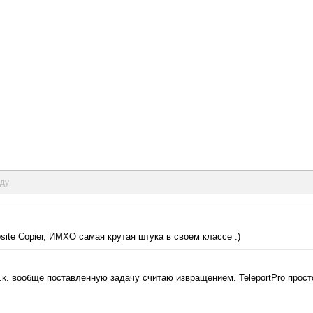
нду
ite Copier, ИМХО самая крутая штука в своем классе :)
т.к. вообще поставленную задачу считаю извращением. TeleportPro прост