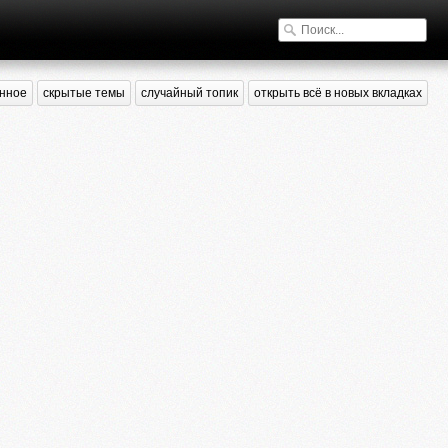
нное
скрытые темы
случайный топик
открыть всё в новых вкладках