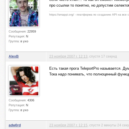
про ссылки то понятно, но допустим селекто
https://smappi.org/ - платформа по созданию API на все
Сообщения:
22959
Репутация:
N
Группа:
в ухо
AlexB
23 ноября 2007 г. 12:13
, спустя 17 секунд
Есть такая прога TeleportPro называется. Д
Тока надо понимать, что полноценный функц
Сообщения:
4306
Репутация:
N
Группа:
в ухо
adw0rd
23 ноября 2007 г. 12:15
, спустя 2 минуты 24 сек