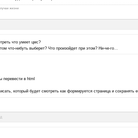
 случаи жизни
треть что умеет цмс?
ктом что-нибуть выберет? Что произойдет при этом? Ни-че-го…
 перевести в html
исать, который будет смотреть как формируется страница и сохранять е
нд