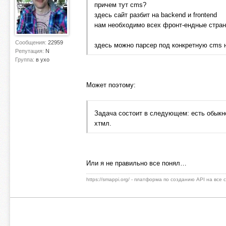
причем тут cms?
здесь сайт разбит на backend и frontend
нам необходимо всех фронт-ендные стран
Сообщения:
22959
здесь можно парсер под конкретную cms н
Репутация:
N
Группа:
в ухо
Может поэтому:
Задача состоит в следующем: есть обыкнов
хтмл.
Или я не правильно все понял…
https://smappi.org/ - платформа по созданию API на все