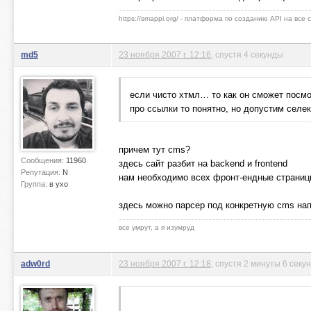
https://smappi.org/ - платформа по созданию API на все
md5
23 ноября 2007 г. 12:16
, спустя 4 секунды
если чисто хтмл… то как он сможет посмо
про ссылки то понятно, но допустим селе
причем тут cms?
Сообщения:
11960
здесь сайт разбит на backend и frontend
Репутация:
N
нам необходимо всех фронт-ендные страницы
Группа:
в ухо
здесь можно парсер под конкретную cms нап
все умрут, а я изумруд
adw0rd
23 ноября 2007 г. 12:18
, спустя 2 минуты 6 секу