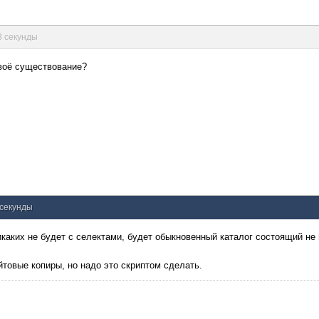
23 секунды
своё существование?
 секунды
икаких не будет с селектами, будет обыкновенный каталог состоящий не и
йтовые копиры, но надо это скриптом сделать.