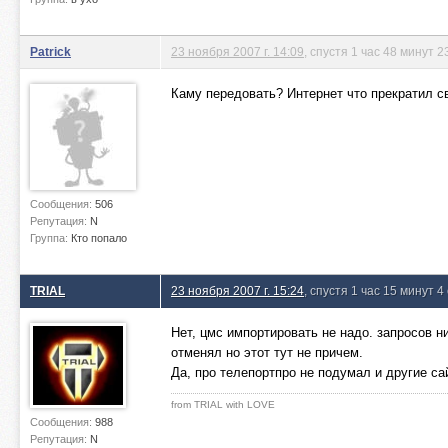
Patrick
23 ноября 2007 г. 14:09
, спустя 1 час 48 минут 
Каму передовать? Интернет что прекратил 
Сообщения:
506
Репутация:
N
Группа:
Кто попало
TRIAL
23 ноября 2007 г. 15:24
, спустя 1 час 15 минут 4
Нет, цмс импортировать не надо. запросов н
отменял но этот тут не причем.
Да, про телепортпро не подумал и другие са
from TRIAL with LOVE
Сообщения:
988
Репутация:
N