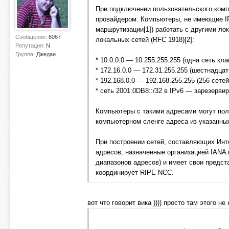
При подключении пользовательского комп
провайдером. Компьютеры, не имеющие IP
маршрутизации[1]) работать с другими ло
Сообщения:
6067
локальных сетей (RFC 1918)[2]:
Репутация:
N
Группа:
Джедаи
* 10.0.0.0 — 10.255.255.255 (одна сеть кл
* 172.16.0.0 — 172.31.255.255 (шестнадца
* 192.168.0.0 — 192.168.255.255 (256 сете
* сеть 2001:0DB8::/32 в IPv6 — зарезерв
Компьютеры с такими адресами могут полу
компьютерном сленге адреса из указанны
При построении сетей, составляющих Инт
адресов, назначенные организацией IANA
диапазонов адресов) и имеет свои предст
координирует RIPE NCC.
вот что говорит вика )))) просто там этого н