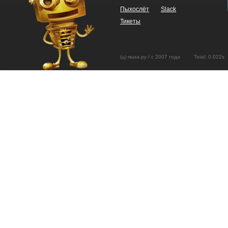
Пыхослёт
Slack
Тикеты
(ц) пыха.ру / с 2007 года Total: 0.02