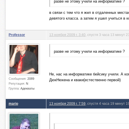
разве не этому учили на информатике ?
в связи с тем что я жил в отдаленных места
девятого класса. а затем я ушел учиться в 
Professor
13 ноября 2009 г. 3:40
, спустя 3 часа 13 минут 
разве не этому учили на информатике ?
Не, нас на информатике бейсику учили. А к
Сообщения:
2089
ДюкНюкена и кваки(естественно первой)
Репутация:
N
Группа:
Адекваты
mario
13 ноября 2009 г. 7:59
, спустя 4 часа 19 минут 1