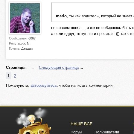
mario
, ты как водитель, который не знае
не совсем понял… я же не собираюсь быть с
а если вдруг, то куплю и прочитаю ))) так ч
Сообщения:
6067
Репутация:
N
Группа:
Джедаи
Страницы:
←
Следующая страница
→
1
2
Пожалуйста,
авторизуйтесь
, чтобы написать комментарий!
НАШЕ ВСЕ
Форум
Пользователи