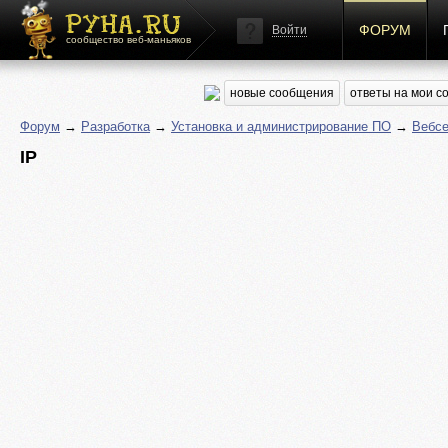
ФОРУМ
Войти
сообщество веб-маньяков
новые сообщения
ответы на мои 
Форум
→
Разработка
→
Установка и администрирование ПО
→
Вебс
IP