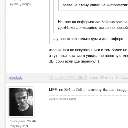
Группа:
Джедаи
разве не этому учили на информатик
Не, нас на информатике бейсику учили
ДюкНюкена и кваки(естественно первой
а у нас стоял только дум и дельтафорс
извени но я не покупаю книги и тем более н
а тут читая статью я увидел не понятную мн
ЗЫ сори если где перегнул )
phpdude
13 ноября 2009 г. 20:47
, спустя 50 минут 34 сек
LIFF
, не 254, а 256 … в школу бы вас назад 
Сапожник без сапог
Сообщения:
26646
Репутация:
N