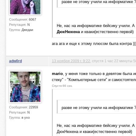
разве не этому учили на информатике 
Сообщения:
6067
Репутация:
N
Не, нас на информатике бейсику учили. 
Группа:
Джедаи
ДюкНюкена
и кваки(естественно первой)
ага ага и еще к этому плюсом была контра )))
adw0rd
13 ноября 2009 г. 9:22
, спустя 1 час 22 минуты 5
mario
, у меня тоже только в девятом была ин
стеку" - "Компьютерные сети" и самостоятел
Спустя 66 сек.
Сообщения:
22959
разве не этому учили на информатике 
Репутация:
N
Группа:
в ухо
Не, нас на информатике бейсику учили. А
ДюкНюкена и кваки(естественно первой)