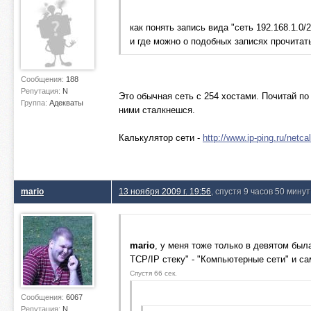
как понять запись вида "сеть 192.168.1.0/
и где можно о подобных записях прочитат
Сообщения:
188
Репутация:
N
Это обычная сеть с 254 хостами. Почитай по
Группа:
Адекваты
ними сталкнешся.
Калькулятор сети -
http://www.ip-ping.ru/netcal
mario
13 ноября 2009 г. 19:56
, спустя 9 часов 50 минут
mario
, у меня тоже только в девятом была
TCP/IP стеку" - "Компьютерные сети" и с
Спустя 66 сек.
Сообщения:
6067
Репутация:
N