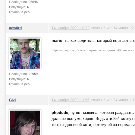
Сообщения:
26646
Репутация:
N
Группа:
в ухо
adw0rd
14 ноября 2009 г. 0:32
, спустя 1 час 14 минут 32
mario
, ты как водитель, который не знает с
https://smappi.org/ - платформа по созданию API на все
Сообщения:
22959
Репутация:
N
Группа:
в ухо
Givi
14 ноября 2009 г. 1:56
, спустя 1 час 24 минуты 1
phpdude
, ну вот машина, которая раздавать
дальше все уже херня. Ведь эти 254 смогут 
то трындец всей сети, потому её за нормаль