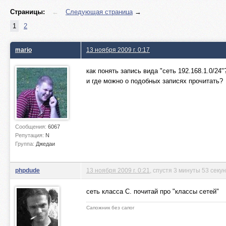
Страницы:
←
Следующая страница
→
1
2
mario
13 ноября 2009 г. 0:17
как понять запись вида "сеть 192.168.1.0/24"
и где можно о подобных записях прочитать?
Сообщения:
6067
Репутация:
N
Группа:
Джедаи
phpdude
13 ноября 2009 г. 0:21
, спустя 3 минуты 53 секу
сеть класса C. почитай про "классы сетей"
Сапожник без сапог