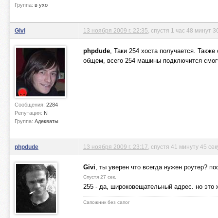
Группа:
в ухо
Givi
13 ноября 2009 г. 22:35
, спустя 1 час 48 минут 3
phpdude
, Таки 254 хоста получается. Также
общем, всего 254 машины подключится смогу
Сообщения:
2284
Репутация:
N
Группа:
Адекваты
phpdude
13 ноября 2009 г. 23:17
, спустя 41 минуту 45 се
Givi
, ты уверен что всегда нужен роутер? п
Спустя 27 сек.
255 - да, широковещательный адрес. но это 
Сапожник без сапог