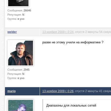
Сообщения:
26646
Репутация:
N
Группа:
в ухо
welder
13 ноября 2009 г. 0:24
, спустя 2 минуты 56 секу
разве не этому учили на информатике ?
Сообщения:
2945
Репутация:
N
Группа:
в ухо
mario
13 ноября 2009 г. 0:26
, спустя 2 минуты 41 секу
Диапазоны для локальных сетей