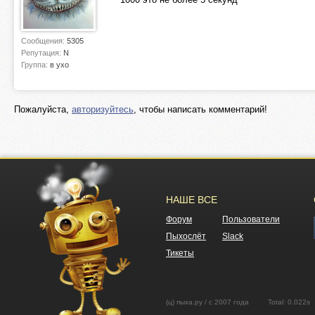
Сообщения:
5305
Репутация:
N
Группа:
в ухо
Пожалуйста,
авторизуйтесь
, чтобы написать комментарий!
НАШЕ ВСЕ
Форум
Пользователи
Пыхослёт
Slack
Тикеты
(ц) пыха.ру / с 2007 года Total: 0.02