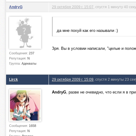
AndryG
29 октября 2009 г. 15:07
, спустя 1 минуту 40 сек
да мне похуй как его называли :)
Зря. Вы в условии написали, "целые и поло
Сообщения:
237
Репутация:
N
Группа:
Адекваты
Lirck
29 октября 2009 г. 15:09
, спустя 2 минуты 23 се
AndryG
, разве не очевидно, что если я в п
Сообщения:
1658
Репутация:
N