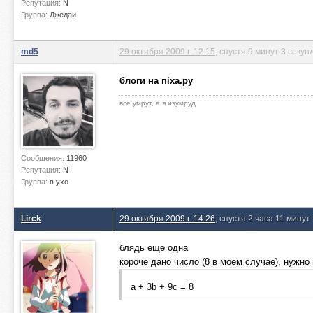
Репутация:
N
Группа:
Джедаи
md5
29 октября 2009 г. 12:15
, спустя 9 минут 3 секун
блоги на пiха.ру
все умрут, а я изумруд
Сообщения:
11960
Репутация:
N
Группа:
в ухо
Lirck
29 октября 2009 г. 14:26
, спустя 2 часа 11 минут
блядь еще одна
короче дано число (8 в моем случае), нужно 
a + 3b + 9c = 8