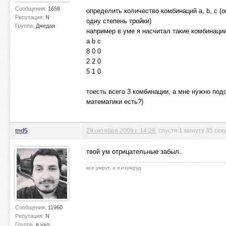
Сообщения:
1658
определить количество комбинаций a, b, c (
Репутация:
N
одну степень тройки)
Группа:
Джедаи
например в уме я насчитал такие комбинаци
a b c
8 0 0
2 2 0
5 1 0
тоесть всего 3 комбинации, а мне нужно под
математики есть?)
md5
29 октября 2009 г. 14:28
, спустя 1 минуту 35 сек
твой ум отрицательные забыл..
все умрут, а я изумруд
Сообщения:
11960
Репутация:
N
Группа:
в ухо