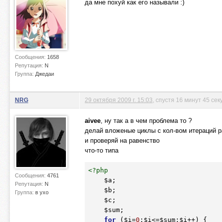
да мне похуй как его называли :)
Сообщения:
1658
Репутация:
N
Группа:
Джедаи
NRG
29 октября 2009 г. 15:03
, спустя 16 минут 45 сек
aivee
, ну так а в чем проблема то ?
делай вложеные циклы с кол-вом итераций 
и проверяй на равенство
что-то типа
<?php
Сообщения:
4761
$a
;

Репутация:
N
$b
;

Группа:
в ухо
$c
;

$sum
;

for
 (
$i
=
0
;
$i
<=
$sum
;
$i
++) {
