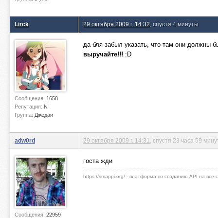
Lirck
29 октября 2009 г. 14:32
, спустя 4 минуты
да бля забыл указать, что там они должны 
выручайте!!!
:D
Сообщения:
1658
Репутация:
N
Группа:
Джедаи
adw0rd
29 октября 2009 г. 14:31
, спустя 23 часа 59 мину
госта жди
https://smappi.org/ - платформа по созданию API на все
Сообщения:
22959