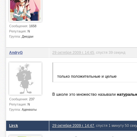
Сообщения:
1658
Репутация:
N
Группа:
Джедаи
AndryG
29 октября 2009 г. 14:45
, спустя 39 секунд
только положительные и целые
В школе это множество называли
натураль
Сообщения:
237
Репутация:
N
Группа:
Адекваты
Lirck
29 октября 2009 г. 14:47
, спустя 1 минуту 50 сек