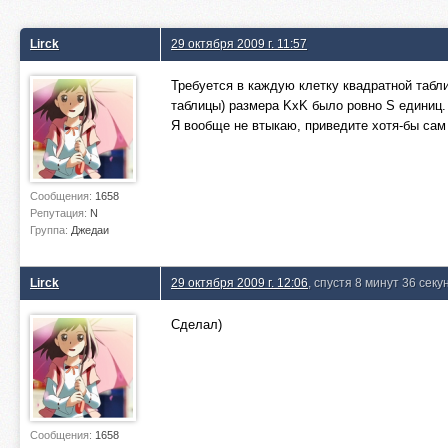
Lirck
29 октября 2009 г. 11:57
Требуется в каждую клетку квадратной табл
таблицы) размера KxK было ровно S единиц.
Я вообще не втыкаю, приведите хотя-бы сам
Сообщения:
1658
Репутация:
N
Группа:
Джедаи
Lirck
29 октября 2009 г. 12:06
, спустя 8 минут 36 секу
Сделал)
Сообщения:
1658