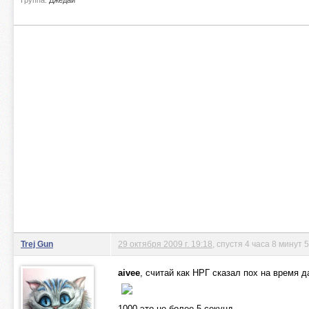
Группа:
Джедаи
Trej Gun
29 октября 2009 г. 19:18
, спустя 4 часа 8 минут 
aivee
, считай как НРГ сказал пох на время 
1000 это не более 5 секунд