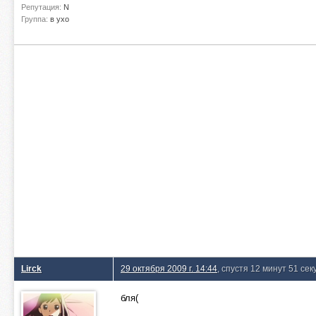
Репутация:
N
Группа:
в ухо
Lirck
29 октября 2009 г. 14:44
, спустя 12 минут 51 сек
бля(