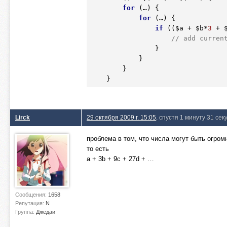
for
 (…) {

for
 (…) {

if
 ((
$a
 + 
$b
*
3
 + 
// add curren
                }

            }

        }

Lirck
29 октября 2009 г. 15:05
, спустя 1 минуту 31 сек
проблема в том, что числа могут быть огром
то есть
a + 3b + 9c + 27d + …
Сообщения:
1658
Репутация:
N
Группа:
Джедаи