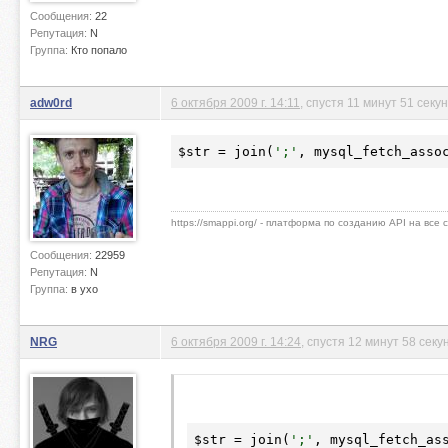
Сообщения:
22
Репутация:
N
Группа:
Кто попало
adw0rd
6 октября 2009 г. 14:11
, спустя 11 минут 51 секу
$str
 = join(
';'
, mysql_fetch_asso
https://smappi.org/ - платформа по созданию API на все
Сообщения:
22959
Репутация:
N
Группа:
в ухо
NRG
6 октября 2009 г. 14:24
, спустя 12 минут 58 секу
$str
 = join(
';'
, mysql_fetch_as