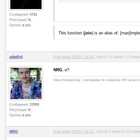
Сообщения:
4761
Репутация:
N
Группа:
в ухо
This function (
join
) is an alias of: [man]impl
adw0rd
6 октября 2009 г. 14:34
, спустя 10 минут 13 секу
NRG
, и?
https://smappi.org/ - платформа по созданию API на все
Сообщения:
22959
Репутация:
N
Группа:
в ухо
NRG
6 октября 2009 г. 14:37
, спустя 2 минуты 24 сек