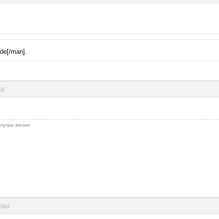
ode[/man].
нд
 случаи жизни
унды