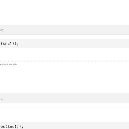
нду
c(
$nc1
));
 случаи жизни
нд
soc(
$nc1
));