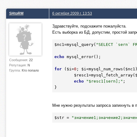
SHtoRM
6 октября 2009 г. 13:53
Здравствуйте, подскажите пожалуйста.
Есть выборка из БД, допустим, простой запр
$nc1
=mysql_query(
"SELECT `sern` F
echo
 mysql_error();

Сообщения:
22
Репутация:
N
for
 (
$i
=
0
; 
$i
<mysql_num_rows(
$nc1
Группа:
Кто попало
$resc1
=mysql_fetch_array(
echo
"$resc1[sern];"
;

Мне нужно результаты запроса запихнуть в п
$str
 = 
"значение1;значение2;значе