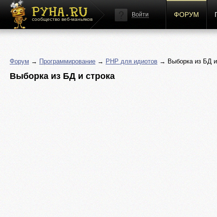
ФОРУМ
Войти
сообщество веб-маньяков
Форум
→
Программирование
→
PHP для идиотов
→ Выборка из БД и
Выборка из БД и строка