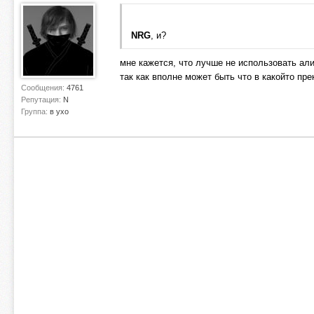
NRG
, и?
мне кажется, что лучше не использовать али
так как вполне может быть что в какойто пр
Сообщения:
4761
Репутация:
N
Группа:
в ухо