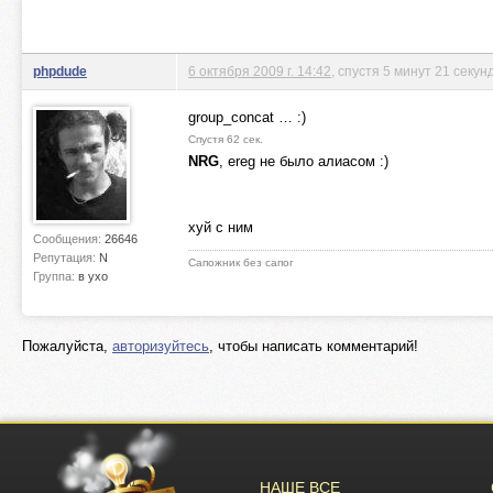
phpdude
6 октября 2009 г. 14:42
, спустя 5 минут 21 секун
group_concat … :)
Спустя 62 сек.
NRG
, ereg не было алиасом :)
хуй с ним
Сообщения:
26646
Репутация:
N
Сапожник без сапог
Группа:
в ухо
Пожалуйста,
авторизуйтесь
, чтобы написать комментарий!
НАШЕ ВСЕ