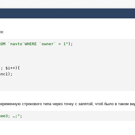
ос
ROM `navto`WHERE `owner` = 1"
);

); 
$i
++){

$nc1
);

еременную строкового типа через точку с запятой, чтоб было в таком ви
ние3; …;"
;