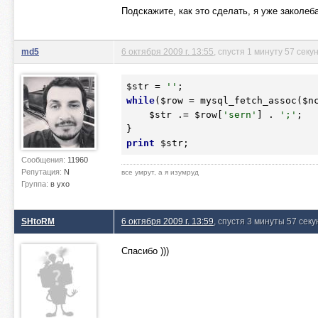
Подскажите, как это сделать, я уже закол
md5
6 октября 2009 г. 13:55
, спустя 1 минуту 57 секу
$str
 = 
''
while
(
$row
 = mysql_fetch_assoc(
$n
$str
 .= 
$row
[
'sern'
] . 
';'
;

print
$str
Сообщения:
11960
Репутация:
N
все умрут, а я изумруд
Группа:
в ухо
SHtoRM
6 октября 2009 г. 13:59
, спустя 3 минуты 57 секу
Спасибо )))