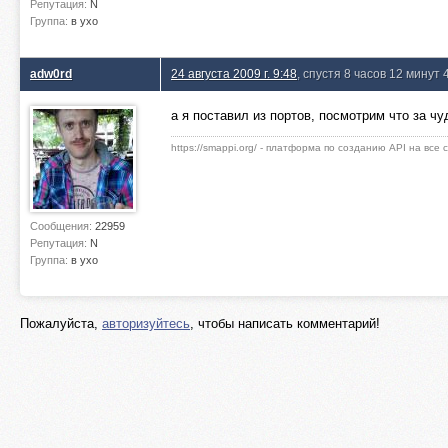
Репутация:
N
Группа:
в ухо
adw0rd
24 августа 2009 г. 9:48
, спустя 8 часов 12 минут 
а я поставил из портов, посмотрим что за чу
https://smappi.org/ - платформа по созданию API на все
Сообщения:
22959
Репутация:
N
Группа:
в ухо
Пожалуйста,
авторизуйтесь
, чтобы написать комментарий!