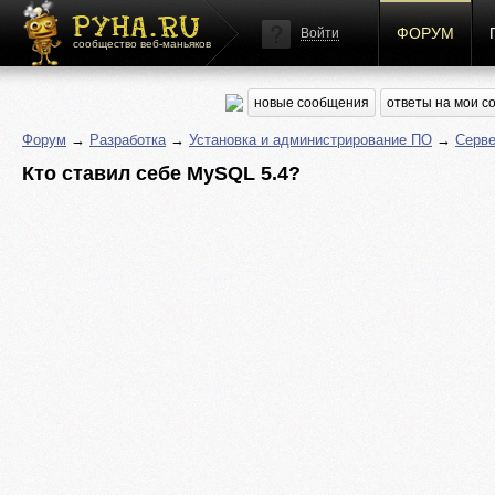
ФОРУМ
Войти
сообщество веб-маньяков
новые сообщения
ответы на мои 
Форум
→
Разработка
→
Установка и администрирование ПО
→
Серве
Кто ставил себе MySQL 5.4?