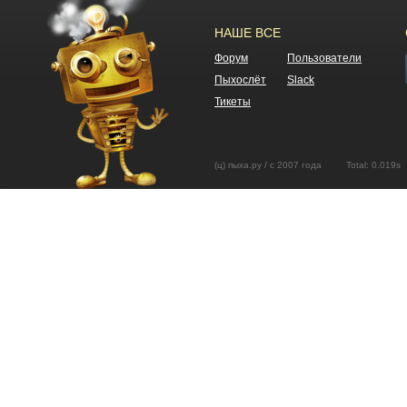
НАШЕ ВСЕ
Форум
Пользователи
Пыхослёт
Slack
Тикеты
(ц) пыха.ру / с 2007 года Total: 0.01