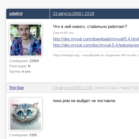
adw0rd
23 августа 2009 г. 23:29
Что в ней нового, стабильно работает?
Спустя 95 сек.
http://dev.mysql.com/downloads/mysql/5.4.html
http://dev.mysql.com/doc/mysql-5.4-features/en
https://smappi.org/ - платформа по созданию API на все
Сообщения:
22959
Репутация:
N
Группа:
в ухо
Trej Gun
24 августа 2009 г. 1:36
, спустя 2 часа 7 минут 10
пока рпм не выйдет не поставлю
Сообщения:
5305