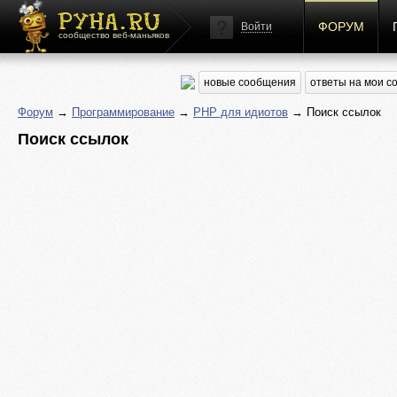
ФОРУМ
Войти
сообщество веб-маньяков
новые сообщения
ответы на мои 
Форум
→
Программирование
→
PHP для идиотов
→ Поиск ссылок
Поиск ссылок