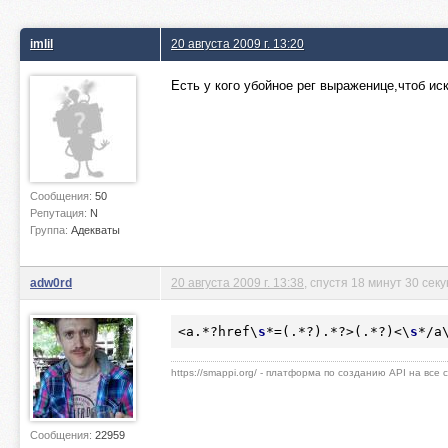
imlil
20 августа 2009 г. 13:20
Есть у кого убойное рег выраженице,чтоб и
Сообщения:
50
Репутация:
N
Группа:
Адекваты
adw0rd
20 августа 2009 г. 13:38
, спустя 18 минут 30 сек
<a.
*?
href\
s
*=
(.
*?
).
*?
>(.
*?
)<\
s
*/
a
https://smappi.org/ - платформа по созданию API на все
Сообщения:
22959