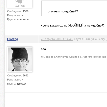
что значит поудобней?
Сообщения:
1386
Репутация:
N
Группа:
Адекваты
хрень какаято.. по УБОЙНЕЙ а не удобней)
Frozzeg
20 августа 2009 г. 14:48
, спустя 8 минут 46 секун
ааа
You can be anything you want to be. Just turn yourself into
Сообщения:
5641
Репутация:
N
Группа:
Джедаи