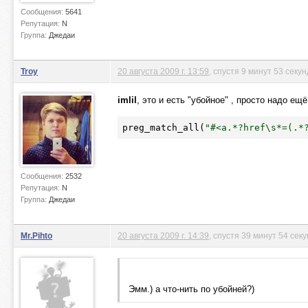
Сообщения:
5641
Репутация:
N
Группа:
Джедаи
Troy
20 августа 2009 г. 13:59
, спустя 9 минут 53 секу
imlil
, это и есть "убойное" , просто надо е
preg_match_all(
"#<a.*?href\s*=(.*
Сообщения:
2532
Репутация:
N
Группа:
Джедаи
Mr.Pihto
20 августа 2009 г. 14:39
, спустя 39 минут 54 сек
Эмм.) а что-нить по убойней?)