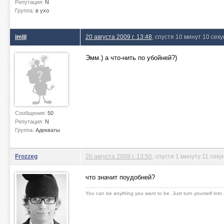
Репутация:
N
Группа:
в ухо
imlil
20 августа 2009 г. 13:48
, спустя 10 минут 10 сек
Эмм.) а что-нить по убойней?)
Сообщения:
50
Репутация:
N
Группа:
Адекваты
Frozzeg
20 августа 2009 г. 13:50
, спустя 1 минуту 11 секу
что значит поудобней?
You can be anything you want to be. Just turn yourself into